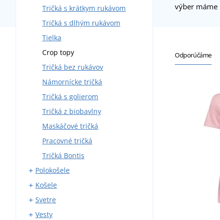
výber máme r
Tričká s krátkym rukávom
Tričká s dlhým rukávom
Tielka
Crop topy
Odporúčáme
Tričká bez rukávov
Námornícke tričká
Tričká s golierom
Tričká z biobavlny
Maskáčové tričká
Pracovné tričká
Tričká Bontis
Polokošele
Košele
Polokošele s krátkym rukávom
Svetre
Polokošele s dlhým rukávom
Košele s krátkym rukávom
Vesty
Košele s dlhým rukávom
Svetre bez zapínania