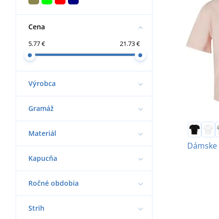
Cena
5.77 €
21.73 €
Výrobca
Gramáž
Materiál
Dámske c
Kapucňa
Ročné obdobia
Strih