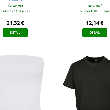
DO 6 DNÍ
SKLADOM
v utorok 18. 8.
u vás
v utorok 11. 8.
u vás
12,14 €
21,32 €
DETAIL
DETAIL