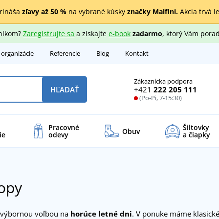
rináša
zľavy až 50 %
na vybrané kúsky
značky Malfini.
Akcia trvá l
zníkom?
Zaregistrujte sa
a získajte
e-book
zadarmo
, ktorý Vám porad
 organizácie
Referencie
Blog
Kontakt
Zákaznícka podpora
+421
222 205 111
HĽADAŤ
(Po-Pi, 7-15:30)
Pracovné
Šiltovky
Obuv
ie
odevy
a čiapky
opy
 výbornou voľbou na
horúce letné dni
. V ponuke máme klasické