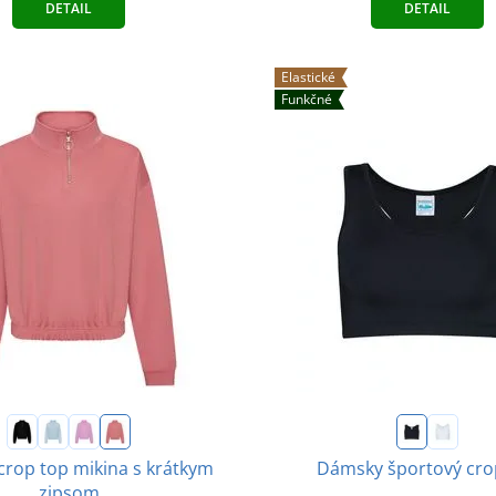
DETAIL
DETAIL
Elastické
Funkčné
rop top mikina s krátkym
Dámsky športový cro
zipsom