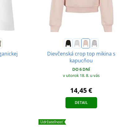
ganickej
Dievčenská crop top mikina s
kapucňou
DO 6 DNÍ
v utorok 18. 8.
u vás
14,45 €
DETAIL
Udržateľnosť