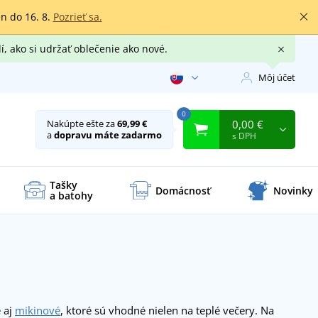
en do 16. 8.
Pozrieť sa.
í, ako si udržať oblečenie ako nové.
Môj účet
0
0,00 €
Nakúpte ešte za
69,99 €
a
dopravu máte zadarmo
s DPH
Tašky
Domácnosť
Novinky
a batohy
 aj
mikinové
, ktoré sú vhodné nielen na teplé večery. Na