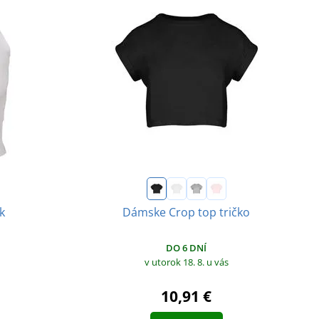
k
Dámske Crop top tričko
DO 6 DNÍ
v utorok 18. 8.
u vás
10,91 €