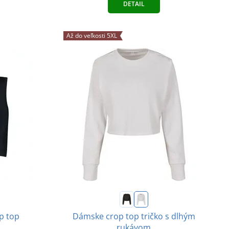
DETAIL
Až do veľkosti 5XL
p top
Dámske crop top tričko s dlhým
rukávom