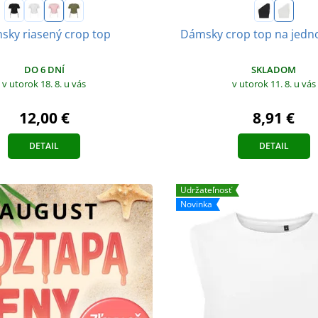
sky riasený crop top
Dámsky crop top na jed
DO 6 DNÍ
SKLADOM
v utorok 18. 8.
u vás
v utorok 11. 8.
u vás
12,00 €
8,91 €
DETAIL
DETAIL
Udržateľnosť
Novinka