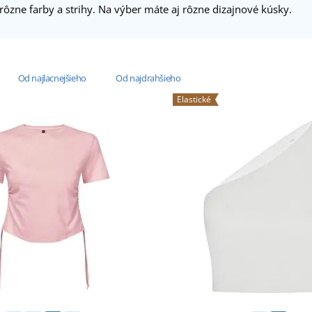
ôzne farby a strihy. Na výber máte aj rôzne dizajnové kúsky.
Od najlacnejšieho
Od najdrahšieho
Elastické