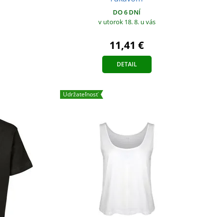
DO 6 DNÍ
v utorok 18. 8.
u vás
11,41 €
DETAIL
Udržateľnosť