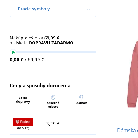
Pracie symboly
Nakúpte ešte za
69,99 €
a získate
DOPRAVU ZADARMO
0,00 €
/ 69,99 €
Ceny a spôsoby doručenia
cena
dopravy
odberné
domov
miesto
3,29 €
-
do 5 kg
Dámska c