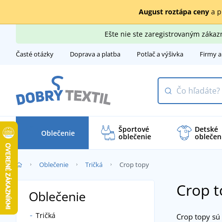
August roztápa ceny
a p
Ešte nie ste zaregistrovaným záka
Časté otázky
Doprava a platba
Potlač a výšivka
Firmy a
Športové
Detské
Oblečenie
oblečenie
oblečen
Oblečenie
Tričká
Crop topy
Crop t
Oblečenie
Tričká
Crop topy sú