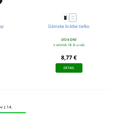
op
Dámske krátke tielko
DO 6 DNÍ
v utorok 18. 8.
u vás
8,77 €
DETAIL
v z 14.