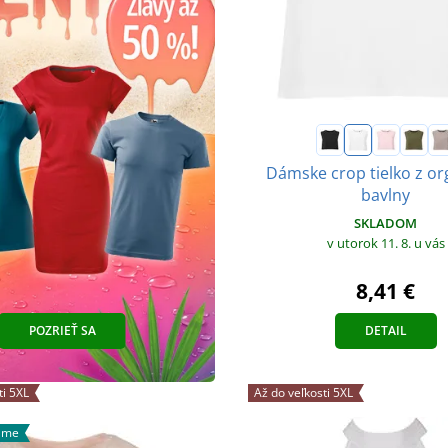
Dámske crop tielko z or
bavlny
SKLADOM
v utorok 11. 8.
u vás
8,41 €
POZRIEŤ SA
DETAIL
ti 5XL
Až do veľkosti 5XL
ame