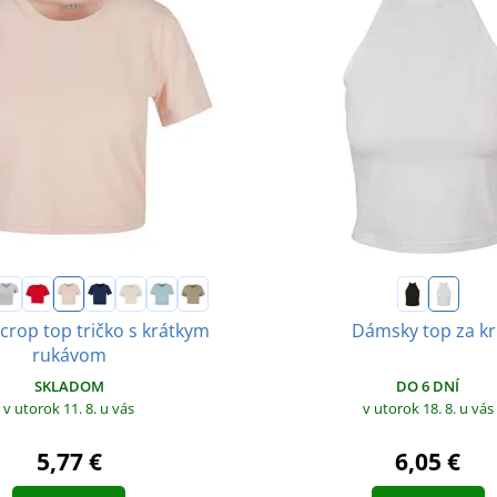
rop top tričko s krátkym
Dámsky top za kr
rukávom
DO 6 DNÍ
SKLADOM
v utorok 18. 8.
u vás
v utorok 11. 8.
u vás
6,05 €
5,77 €