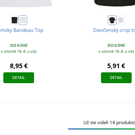
msky Bandeau Top
Dievčenský crop t
DO 6 DNÍ
DO 6 DNÍ
v utorok 18. 8.
u vás
v utorok 18. 8.
u vás
8,95 €
5,91 €
DETAIL
DETAIL
Už ste videli 14 produkto