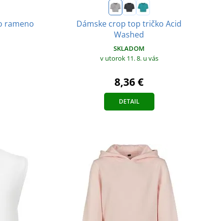
no rameno
Dámske crop top tričko Acid
Washed
SKLADOM
v utorok 11. 8.
u vás
8,36 €
DETAIL