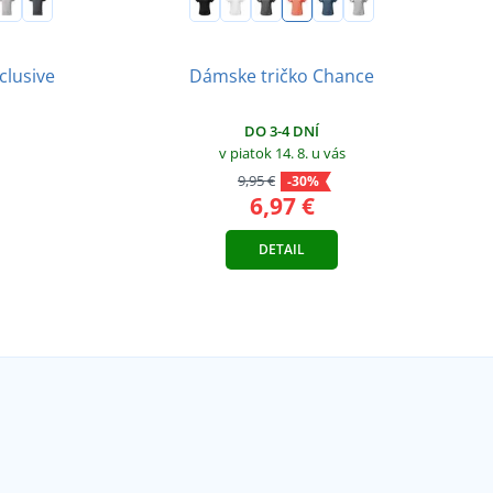
clusive
Dámske tričko Chance
DO 3-4 DNÍ
v piatok 14. 8.
u vás
9,95 €
-30%
6,97 €
DETAIL