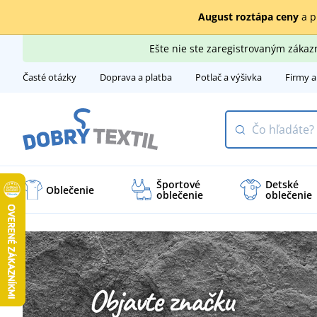
August roztápa ceny
a p
Ešte nie ste zaregistrovaným záka
Časté otázky
Doprava a platba
Potlač a výšivka
Firmy a
Športové
Detské
Oblečenie
oblečenie
oblečenie