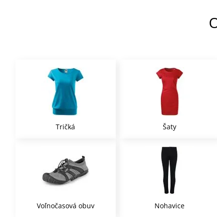
O
Tričká
Šaty
Voľnočasová obuv
Nohavice