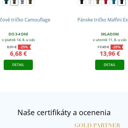
čové tričko Camouflage
Pánske tričko Malfini Ex
DO 3-4 DNÍ
SKLADOM
v piatok 14. 8.
u vás
v utorok 11. 8.
u vás
8,91 €
17,45 €
-25%
-20%
6,68 €
13,96 €
DETAIL
DETAIL
Naše certifikáty a ocenenia