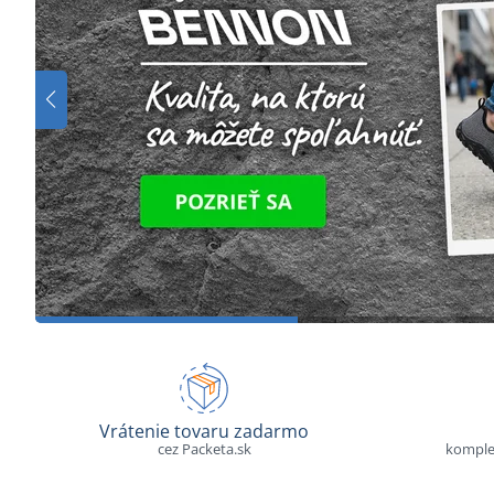
Vrátenie tovaru zadarmo
cez Packeta.sk
komple