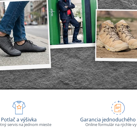
Potlač a výšivka
Garancia jednoduchého 
tný servis na jednom mieste
Online formulár na rýchle v