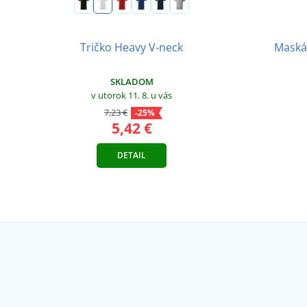
Tričko Heavy V-neck
Maská
SKLADOM
v utorok 11. 8.
u vás
7,23 €
-25%
5,42 €
DETAIL