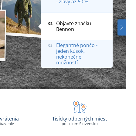
- zľavy až 50 %
Objavte značku
02
Bennon
Elegantné pončo -
03
jeden kúsok,
nekonečne
možností
vrátenia
Tisícky odberných miest
ybavenie
po celom Slovensku