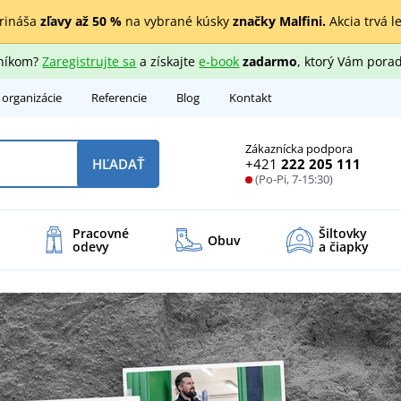
rináša
zľavy až 50 %
na vybrané kúsky
značky Malfini.
Akcia trvá l
zníkom?
Zaregistrujte sa
a získajte
e-book
zadarmo
, ktorý Vám porad
 organizácie
Referencie
Blog
Kontakt
Zákaznícka podpora
+421
222 205 111
HĽADAŤ
(Po-Pi, 7-15:30)
Pracovné
Šiltovky
Obuv
odevy
a čiapky