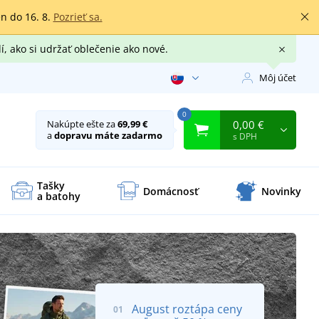
en do 16. 8.
Pozrieť sa.
í, ako si udržať oblečenie ako nové.
Môj účet
0
0,00 €
Nakúpte ešte za
69,99 €
a
dopravu máte zadarmo
s DPH
Tašky
Domácnosť
Novinky
a batohy
August roztápa ceny
01