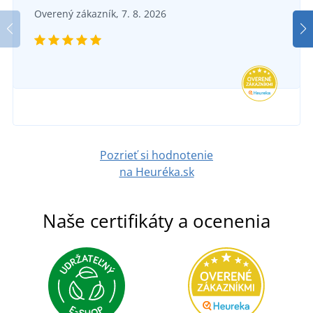
Dámsky crop top na jedno rameno
Dá
DO 6 DNÍ
Overený zákazník, 7. 8. 2026
v utorok 18. 8.
u vás
SKLADOM
9,09 €
v utorok 11. 8.
u vás
DETAIL
8,91 €
DETAIL
Pozrieť si hodnotenie
na Heuréka.sk
Naše certifikáty a ocenenia