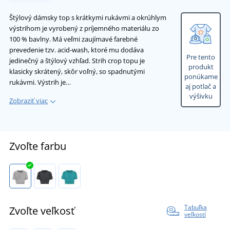
Štýlový dámsky top s krátkymi rukávmi a okrúhlym
výstrihom je vyrobený z príjemného materiálu zo
100 % bavlny. Má veľmi zaujímavé farebné
prevedenie tzv. acid-wash, ktoré mu dodáva
Pre tento
jedinečný a štýlový vzhľad. Strih crop topu je
produkt
klasicky skrátený, skôr voľný, so spadnutými
ponúkame
rukávmi. Výstrih je…
aj potlač a
výšivku
Zobraziť viac
Zvoľte farbu
Tabuľka
Zvoľte veľkosť
veľkostí