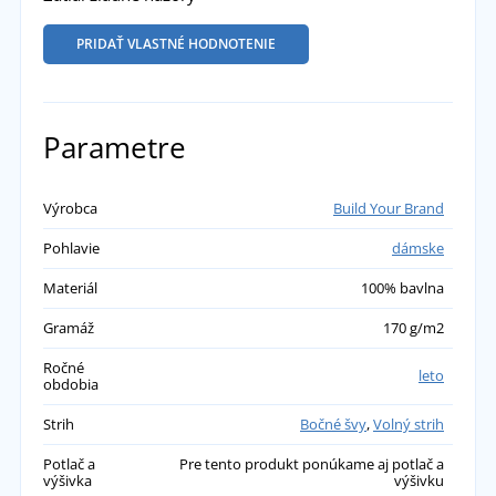
PRIDAŤ VLASTNÉ HODNOTENIE
Parametre
Výrobca
Build Your Brand
Pohlavie
dámske
Materiál
100% bavlna
Gramáž
170 g/m2
Ročné
leto
obdobia
Strih
Bočné švy
,
Volný strih
Potlač a
Pre tento produkt ponúkame aj potlač a
výšivka
výšivku