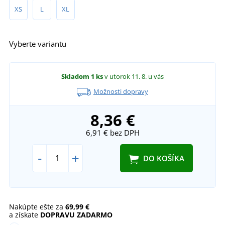
XS
L
XL
Vyberte variantu
Skladom
1 ks
v utorok 11. 8.
u vás
Možnosti dopravy
8,36 €
6,91 €
bez DPH
-
+
DO KOŠÍKA
Nakúpte ešte za
69,99 €
a získate
DOPRAVU ZADARMO