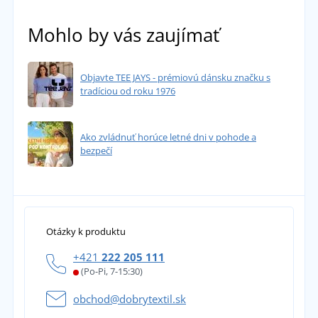
Mohlo by vás zaujímať
Objavte TEE JAYS - prémiovú dánsku značku s
tradíciou od roku 1976
Ako zvládnuť horúce letné dni v pohode a
bezpečí
Otázky k produktu
+421
222 205 111
(Po-Pi, 7-15:30)
obchod@dobrytextil.sk