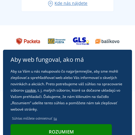
Kde nás nájdete
každú príležitosť!
Aby web fungoval, ako má
Aby sa Vám u nás nakupovalo čo najpríjemnejšie, aby sme mohli
zlepšovať a sprehľadňovať web alebo Vás informovať o skvelých
novinkách a akciách. Preto potrebujeme váš súhlas na spracovanie
súborov
cookie
, t. j. malých súborov, ktoré sa dočasne ukladajú vo
Vašom prehliadači. Ďakujeme, že nám kliknutím na tlačidlo
„Rozumiem“ udelíte tento súhlas a pomôžete nám tak zlepšovať
Sledujte nás na sociálnych sieťach
webové stránky.
Súhlas môžete odmietnuť
tu
ROZUMIEM