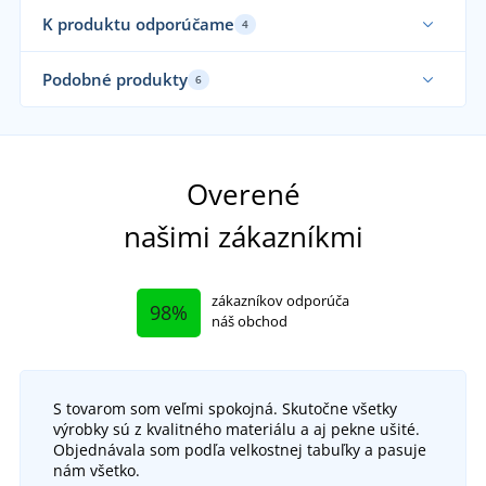
K produktu odporúčame
4
Až do veľkosti 5XL
Podobné produkty
6
Sami obliekame
Elastické
Až 
Ela
Sa
Overené
našimi zákazníkmi
zákazníkov odporúča
98%
náš obchod
S tovarom som veľmi spokojná. Skutočne všetky
+4
výrobky sú z kvalitného materiálu a aj pekne ušité.
Ležérne dámske tričko Acid Washed
Objednávala som podľa velkostnej tabuľky a pasuje
nám všetko.