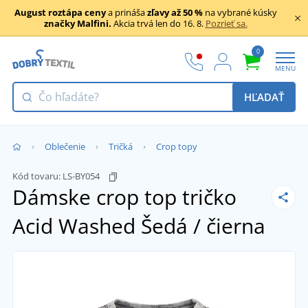
August roztápa ceny
a prináša
zľavy až 50 %
na vybrané kúsky
značky Malfini.
Akcia trvá len do 16. 8.
Pozrieť sa.
0
MENU
HĽADAŤ
Oblečenie
Tričká
Crop topy
Kód tovaru:
LS-BY054
Dámske crop top tričko
Acid Washed
Šedá / čierna