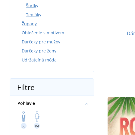
Šortky
Tepláky
Župany
Oblečenie s motívom
Dám
Darčeky pre mužov
Poľovníci
Darčeky pre ženy
Rybári
Udržateľná móda
Modelári
Sport
Tričká
Víno
Mikiny
Filtre
Pivo
Šiltovky a čiapky
Príroda
Športové oblečenie
Pohlavie
Hasiči
Detské a dojčenské oblečenie
Chovateľstvo
Uteráky a osušky
Vodáci
Tašky a batohy
(5)
(5)
Svadba