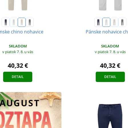
ske chino nohavice
Pánske nohavice ch
SKLADOM
SKLADOM
v piatok 7. 8.
u vás
v piatok 7. 8.
u vás
40,32 €
40,32 €
DETAIL
DETAIL