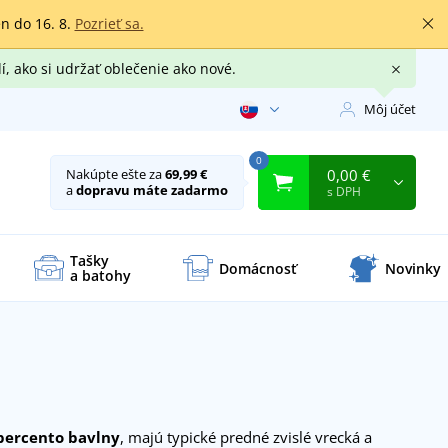
en do 16. 8.
Pozrieť sa.
í, ako si udržať oblečenie ako nové.
Môj účet
0
0,00 €
Nakúpte ešte za
69,99 €
a
dopravu máte zadarmo
s DPH
Tašky
Domácnosť
Novinky
a batohy
percento bavlny
, majú typické predné zvislé vrecká a