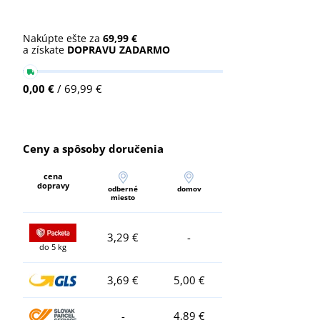
Nakúpte ešte za
69,99 €
a získate
DOPRAVU ZADARMO
0,00 €
/ 69,99 €
Ceny a spôsoby doručenia
cena
dopravy
odberné
domov
miesto
3,29 €
-
do 5 kg
3,69 €
5,00 €
-
4,89 €