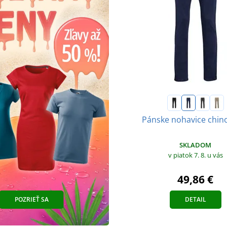
Pánske nohavice chino
SKLADOM
v piatok 7. 8.
u vás
49,86 €
POZRIEŤ SA
DETAIL