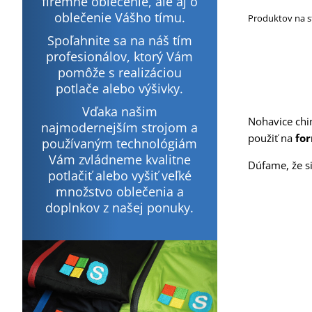
firemné oblečenie, ale aj o
oblečenie Vášho tímu.
Produktov na 
Spoľahnite sa na náš tím
profesionálov, ktorý Vám
pomôže s realizáciou
potlače alebo výšivky.
Vďaka našim
Nohavice chi
najmodernejším strojom a
použiť na
for
používaným technológiám
Vám zvládneme kvalitne
Dúfame, že s
potlačiť alebo vyšiť veľké
množstvo oblečenia a
doplnkov z našej ponuky.