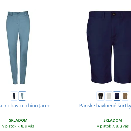
e nohavice chino Jared
Pánske bavlnené šortky
SKLADOM
SKLADOM
v piatok 7. 8.
u vás
v piatok 7. 8.
u vás