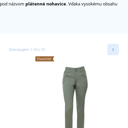
aj pod názvom
plátenné nohavice
. Vďaka vysokému obsahu
Zobrazujem 1-10 z 10
1
Elastické