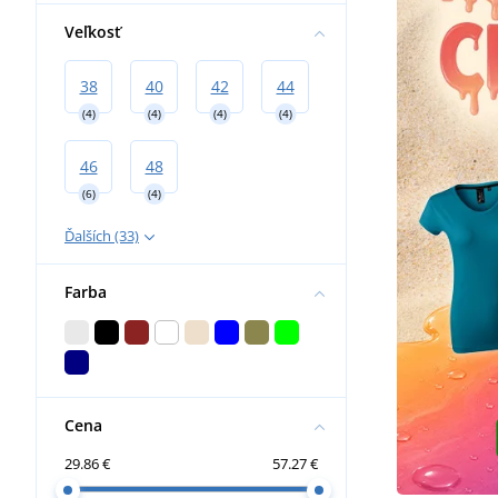
Veľkosť
38
40
42
44
(4)
(4)
(4)
(4)
46
48
(6)
(4)
Ďalších (33)
Farba
Cena
29.86 €
57.27 €