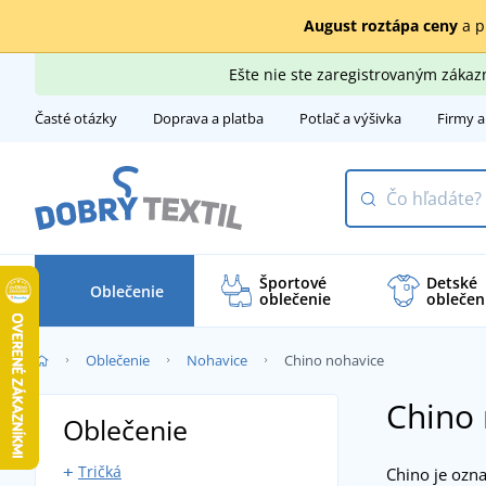
August roztápa ceny
a p
Ešte nie ste zaregistrovaným záka
Časté otázky
Doprava a platba
Potlač a výšivka
Firmy a
Športové
Detské
Oblečenie
oblečenie
oblečen
Oblečenie
Nohavice
Chino nohavice
Chino 
Oblečenie
Tričká
Chino je ozn