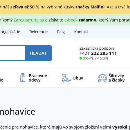
rináša
zľavy až 50 %
na vybrané kúsky
značky Malfini.
Akcia trvá l
zníkom?
Zaregistrujte sa
a získajte
e-book
zadarmo
, ktorý Vám porad
 organizácie
Referencie
Blog
Kontakt
Zákaznícka podpora
+421
222 205 111
HĽADAŤ
(Po-Pi, 7-15:30)
Pracovné
Šiltovky
Obuv
ie
odevy
a čiapky
nohavice
ačenie pre nohavice, ktoré majú vo svojom zložení veľmi
vysoké 