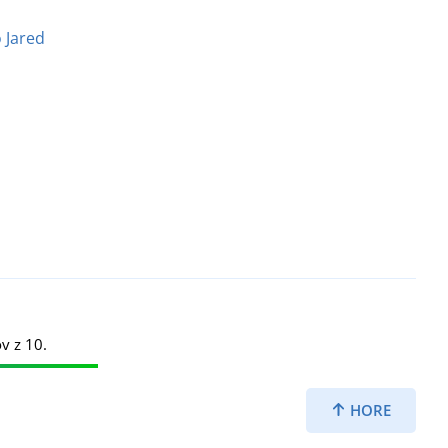
 Jared
v z 10.
HORE