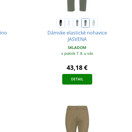
ino
Dámske elastické nohavice
JASVENA
SKLADOM
v piatok 7. 8.
u vás
43,18 €
DETAIL