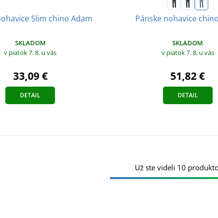
nohavice Slim chino Adam
Pánske nohavice chino
SKLADOM
SKLADOM
v piatok 7. 8.
u vás
v piatok 7. 8.
u vás
33,09 €
51,82 €
DETAIL
DETAIL
Už ste videli 10 produkto