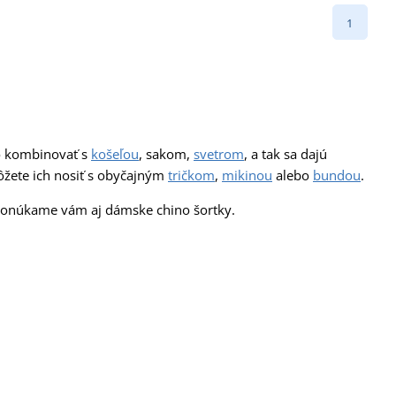
1
ko kombinovať s
košeľou
, sakom,
svetrom
, a tak sa dajú
ôžete ich nosiť s obyčajným
tričkom
,
mikinou
alebo
bundou
.
Ponúkame vám aj dámske chino šortky.