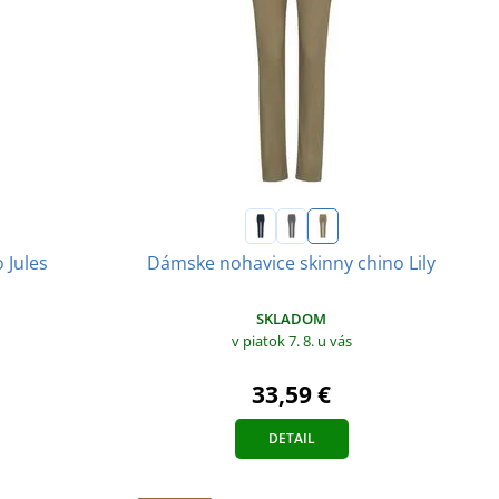
 Jules
Dámske nohavice skinny chino Lily
SKLADOM
v piatok 7. 8.
u vás
33,59 €
DETAIL