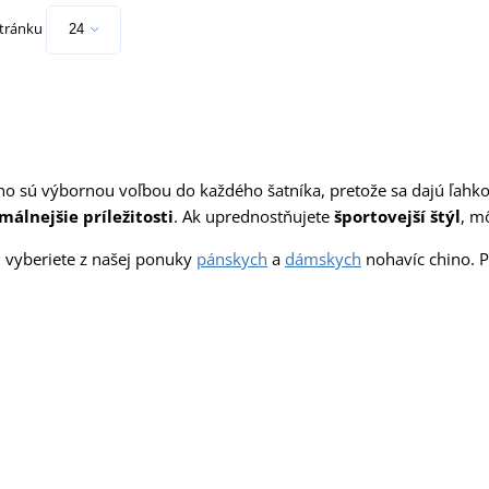
stránku
no sú výbornou voľbou do každého šatníka, pretože sa dajú ľah
málnejšie príležitosti
. Ak uprednostňujete
športovejší štýl
, m
i vyberiete z našej ponuky
pánskych
a
dámskych
nohavíc chino. 