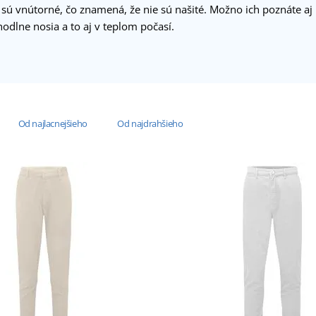
 sú vnútorné, čo znamená, že nie sú našité. Možno ich poznáte 
odlne nosia a to aj v teplom počasí.
Od najlacnejšieho
Od najdrahšieho