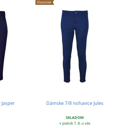
Elastické
Dámske 7/8 nohavice Jules
 Jasper
SKLADOM
v piatok 7. 8.
u vás