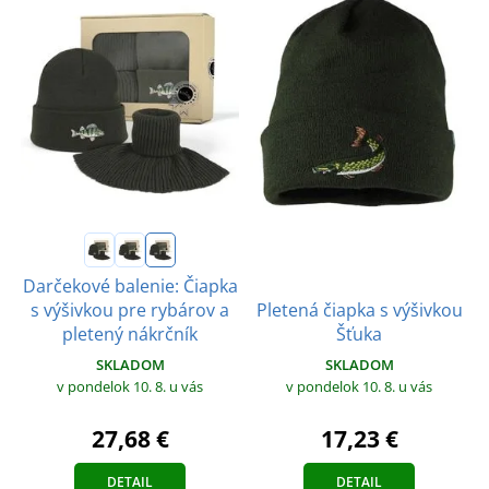
Darčekové balenie: Čiapka
Pletená čiapka s výšivkou
s výšivkou pre rybárov a
Šťuka
pletený nákrčník
SKLADOM
SKLADOM
v pondelok 10. 8.
u vás
v pondelok 10. 8.
u vás
17,23 €
27,68 €
DETAIL
DETAIL