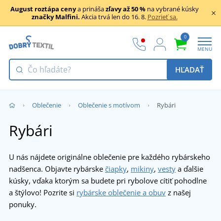
August roztápa ceny
a prináša
zľavy až 50 %
na vybrané kúsky
značky Malfini.
Akcia trvá len do 16. 8.
Pozrieť sa.
0
MENU
HĽADAŤ
Oblečenie
Oblečenie s motívom
Rybári
Rybári
U nás nájdete originálne oblečenie pre každého rybárskeho
nadšenca. Objavte rybárske
čiapky
,
mikiny
,
vesty
a ďalšie
kúsky, vďaka ktorým sa budete pri rybolove cítiť pohodlne
a štýlovo! Pozrite si
rybárske oblečenie a obuv
z našej
ponuky.