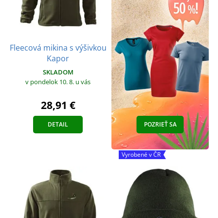
Fleecová mikina s výšivkou
Kapor
SKLADOM
v pondelok 10. 8.
u vás
28,91 €
DETAIL
POZRIEŤ SA
Vyrobené v ČR