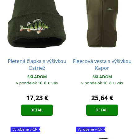
Pletená čiapka s výšivkou
Fleecová vesta s výšivkou
Ostriež
Kapor
SKLADOM
SKLADOM
v pondelok 10. 8.
u vás
v pondelok 10. 8.
u vás
17,23 €
25,64 €
DETAIL
DETAIL
Vyrobené v ČR
Vyrobené v ČR