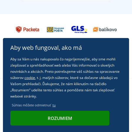
Aby web fungoval, ako má
Aby sa Vám u nás nakupovalo čo najpríjemnejšie, aby sme mohli
zlepšovať a sprehľadňovať web alebo Vás informovať o skvelých
novinkách a akciách. Preto potrebujeme váš súhlas na spracovanie
súborov
cookie
, t. j. malých súborov, ktoré sa dočasne ukladajú vo
Vašom prehliadači. Ďakujeme, že nám kliknutím na tlačidlo
„Rozumiem“ udelíte tento súhlas a pomôžete nám tak zlepšovať
Sledujte nás na sociálnych sieťach
webové stránky.
Súhlas môžete odmietnuť
tu
ROZUMIEM
© 2011 - 2026, Dual Trade s.r.o. | Technicky zaisťuje
Simplia.cz
.