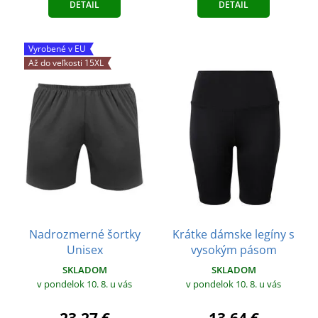
DETAIL
DETAIL
Vyrobené v EU
Až do veľkosti 15XL
Nadrozmerné šortky
Krátke dámske legíny s
Unisex
vysokým pásom
SKLADOM
SKLADOM
v pondelok 10. 8.
u vás
v pondelok 10. 8.
u vás
23,27 €
13,64 €