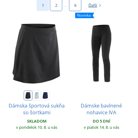
1
2
…
6
Ďalší
Novinka
Dámske bavlnené
Dámska športová sukňa
nohavice IVA
so šortkami
DO 5 DNÍ
SKLADOM
v piatok 14. 8.
u vás
v pondelok 10. 8.
u vás