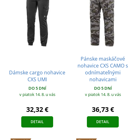
Pánske maskáčové
nohavice CXS CAMO s
Dámske cargo nohavice
odnímateľnými
CXS UMI
nohavicami
DO 5 DNÍ
DO 5 DNÍ
v piatok 14. 8.
u vás
v piatok 14. 8.
u vás
32,32 €
36,73 €
DETAIL
DETAIL