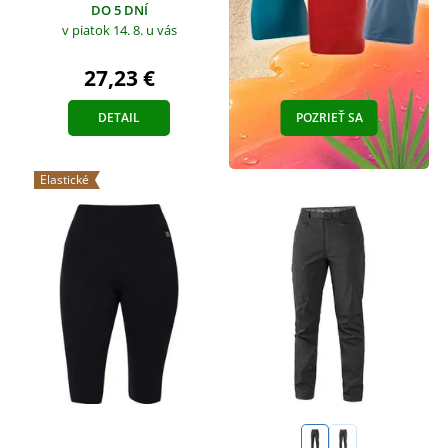
DO 5 DNÍ
v piatok 14. 8.
u vás
27,23 €
DETAIL
POZRIEŤ SA
Elastické