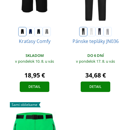
Kraťasy Comfy
Pánske tepláky JN036
SKLADOM
DO 6 DNÍ
v pondelok 10. 8.
u vás
v pondelok 17. 8.
u vás
18,95 €
34,68 €
DETAIL
DETAIL
Sami obliekame