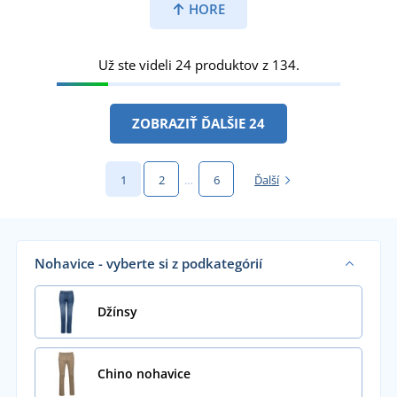
HORE
Už ste videli 24 produktov z 134.
ZOBRAZIŤ ĎALŠIE 24
1
2
…
6
Ďalší
Nohavice - vyberte si z podkategórií
Džínsy
Chino nohavice