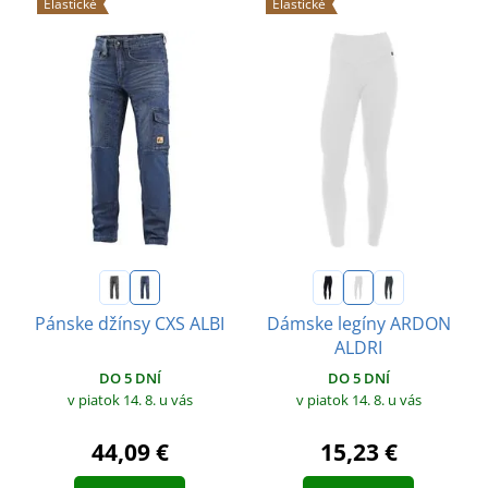
Elastické
Elastické
Pánske džínsy CXS ALBI
Dámske legíny ARDON
ALDRI
DO 5 DNÍ
DO 5 DNÍ
v piatok 14. 8.
u vás
v piatok 14. 8.
u vás
44,09 €
15,23 €