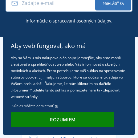
PRIHLÁSIŤ SA
Informácie o
spracovaní osobných údajov
.
Aby web fungoval, ako má
Zákaznícky servis
Aby sa Vám u nás nakupovalo čo najpríjemnejšie, aby sme mohli
zlepšovať a sprehľadňovať web alebo Vás informovať o skvelých
O našej firme
Kontakt
novinkách a akciách. Preto potrebujeme váš súhlas na spracovanie
Obchodné podmienky
súborov
cookie
, t. j. malých súborov, ktoré sa dočasne ukladajú vo
Z našej poradne
O nás
Vašom prehliadači. Ďakujeme, že nám kliknutím na tlačidlo
Doprava a platba
„Rozumiem“ udelíte tento súhlas a pomôžete nám tak zlepšovať
Referencie
Vrátenie tovaru a reklamácia
webové stránky.
Objavte TEE JAYS - prémiovú dánsku značku s
Potlač a výšivka
Zákaznícka podpora
Zásady ochrany osobných údajov
Súhlas môžete odmietnuť
tu
tradíciou od roku 1976
DobrýTextil pre firmy a organizácie
Ako zvládnuť horúce letné dni v pohode a bezpečí
ROZUMIEM
+421
222 205 111
Blog
Letné dobrodružstvo sa začína balením alebo
(Po-Pi, 7-15:30)
Affiliate
pripravte sa na dovolenku bez starostí