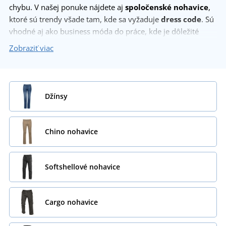
chybu. V našej ponuke nájdete aj
spoločenské nohavice
,
ktoré sú trendy všade tam, kde sa vyžaduje
dress code
. Sú
vhodné aj ako business móda do práce, kde je dôležité
pôsobiť elegantne a dôstojne.
Zobraziť viac
Džínsy
Chino nohavice
Softshellové nohavice
Cargo nohavice