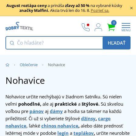
August roztápa ceny
a prináša
zľavy až 50 %
na vybrané kúsky
značky Malfini.
Akcia trvá len do 16. 8.
Pozrieť sa.
0
MENU
HĽADAŤ
Oblečenie
Nohavice
Nohavice
Nohavice určite nechýbajú v žiadnom šatníku. Sú nielen
veľmi
pohodlné,
ale aj
praktické
a
štýlové.
Sú skvelou
voľbou pre
pánov
aj
dámy
a hodia sa takmer na každú
príležitosť. Či už si vyberiete štýlové
džínsy
,
cargo
nohavice
, ľahké
chinos nohavice
,
alebo dáte prednosť
ležérnej móde v podobe
legín
a
teplákov
,
určite neurobíte