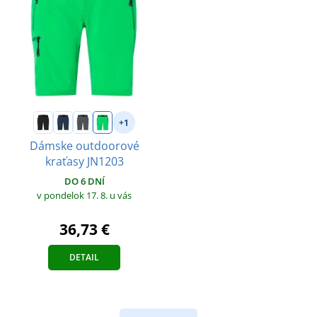
+1
Dámske outdoorové
kraťasy JN1203
DO 6 DNÍ
v pondelok 17. 8.
u vás
36,73 €
DETAIL