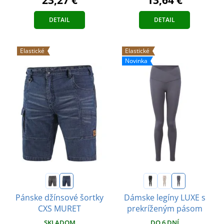
DETAIL
DETAIL
Elastické
Elastické
Novinka
Pánske džínsové šortky
Dámske legíny LUXE s
CXS MURET
prekríženým pásom
SKLADOM
DO 6 DNÍ