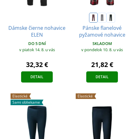
Dámske čierne nohavice
Pánske flanelové
ELEN
pyžamové nohavice
DO 5 DNÍ
SKLADOM
v piatok 14. 8.
u vás
v pondelok 10. 8.
u vás
32,32 €
21,82 €
DETAIL
DETAIL
Elastické
Elastické
Sami obliekame