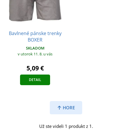
Bavlnené pánske trenky
BOXER
SKLADOM
v utorok 11. 8.
u vás
5,09 €
DETAIL
HORE
Už ste videli 1 produkt z 1.