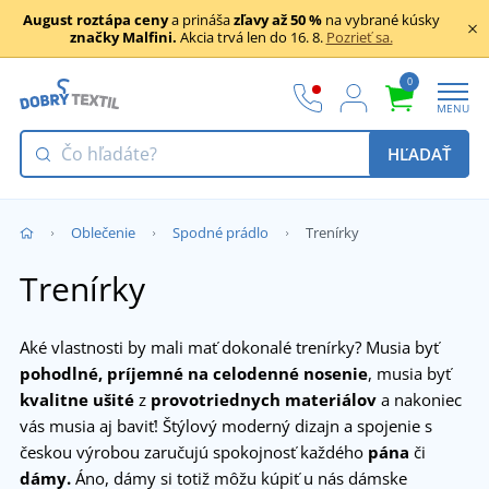
August roztápa ceny
a prináša
zľavy až 50 %
na vybrané kúsky
značky Malfini.
Akcia trvá len do 16. 8.
Pozrieť sa.
0
MENU
HĽADAŤ
Oblečenie
Spodné prádlo
Trenírky
Trenírky
Aké vlastnosti by mali mať dokonalé trenírky? Musia byť
pohodlné, príjemné na celodenné nosenie
, musia byť
kvalitne ušité
z
provotriednych materiálov
a nakoniec
vás musia aj baviť! Štýlový moderný dizajn a spojenie s
českou výrobou zaručujú spokojnosť každého
pána
či
dámy.
Áno, dámy si totiž môžu kúpiť u nás dámske