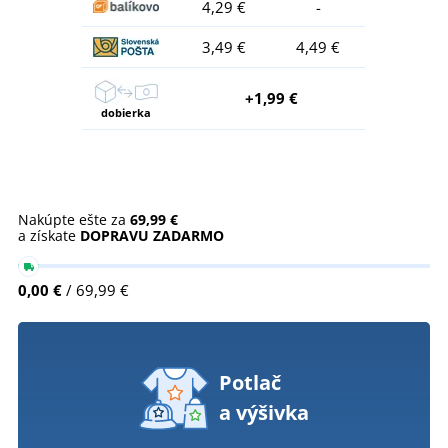
4,29 €
-
3,49 €
4,49 €
+1,99 €
dobierka
Nakúpte ešte za
69,99 €
a získate
DOPRAVU ZADARMO
0,00 €
/ 69,99 €
Potlač
a výšivka