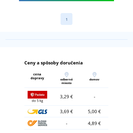
1
Ceny a spôsoby doručenia
cena
dopravy
odberné
domov
miesto
3,29 €
-
do 5 kg
3,69 €
5,00 €
-
4,89 €