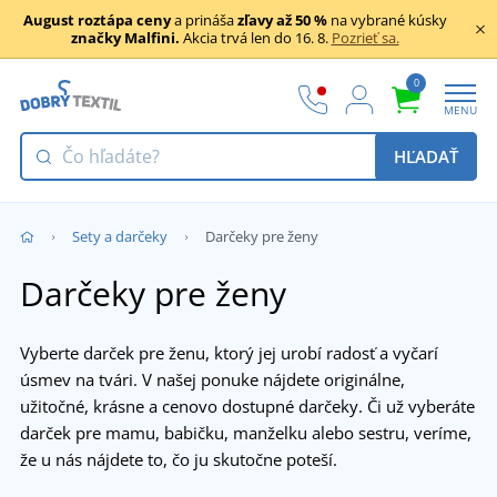
August roztápa ceny
a prináša
zľavy až 50 %
na vybrané kúsky
značky Malfini.
Akcia trvá len do 16. 8.
Pozrieť sa.
0
MENU
HĽADAŤ
Sety a darčeky
Darčeky pre ženy
Darčeky pre ženy
Vyberte darček pre ženu, ktorý jej urobí radosť a vyčarí
úsmev na tvári. V našej ponuke nájdete originálne,
užitočné, krásne a cenovo dostupné darčeky. Či už vyberáte
darček pre mamu, babičku, manželku alebo sestru, veríme,
že u nás nájdete to, čo ju skutočne poteší.