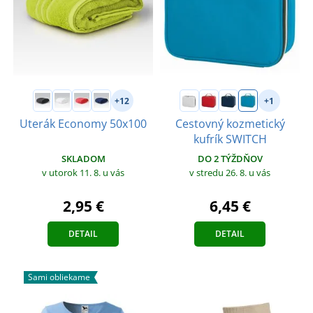
+12
+1
Uterák Economy 50x100
Cestovný kozmetický
kufrík SWITCH
SKLADOM
DO 2 TÝŽDŇOV
v utorok 11. 8.
u vás
v stredu 26. 8.
u vás
2,95 €
6,45 €
DETAIL
DETAIL
Sami obliekame