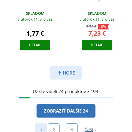
SKLADOM
SKLADOM
v utorok 11. 8.
u vás
v utorok 11. 8.
u vás
7,73 €
-6%
1,77 €
7,23 €
DETAIL
DETAIL
HORE
Už ste videli 24 produktov z 194.
ZOBRAZIŤ ĎALŠIE 24
1
2
…
9
Ďalší