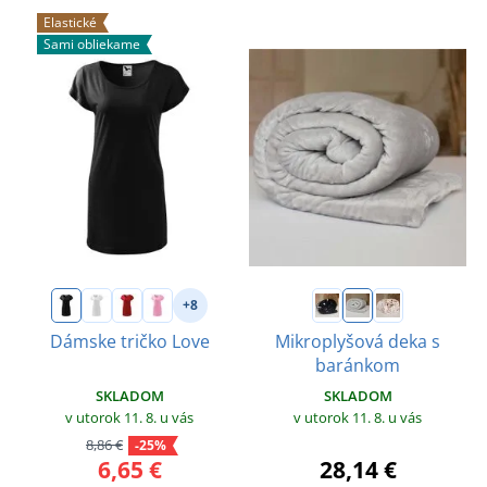
Elastické
Sami obliekame
+8
Dámske tričko Love
Mikroplyšová deka s
baránkom
SKLADOM
SKLADOM
v utorok 11. 8.
u vás
v utorok 11. 8.
u vás
8,86 €
-25%
6,65 €
28,14 €