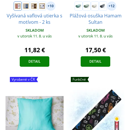
+10
+12
Vyšívaná vaflová utierka s
Plážová osuška Hamam
motívom - 2 ks
Sultan
SKLADOM
SKLADOM
v utorok 11. 8.
u vás
v utorok 11. 8.
u vás
11,82 €
17,50 €
DETAIL
DETAIL
Vyrobené v ČR
Funkčné