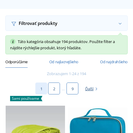
Filtrovať produkty
Táto kategória obsahuje 194 produktov. Použite filter a
nájdite rýchlejšie produkt, ktorý hľadáte.
Odporúčáme
Od najlacnejšieho
Od najdrahšieho
Zobrazujem 1-24 z 194
1
2
…
9
Ďalší
Sami používame