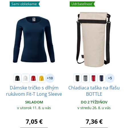
Sami obliekame
Udržateľnosť
+10
+5
Dámske tričko s dlhým
Chladiaca taška na fľašu
rukávom Fit-T Long Sleeve
BOTTLE
SKLADOM
DO 2 TÝŽDŇOV
v utorok 11. 8.
u vás
v stredu 26. 8.
u vás
7,05 €
7,36 €