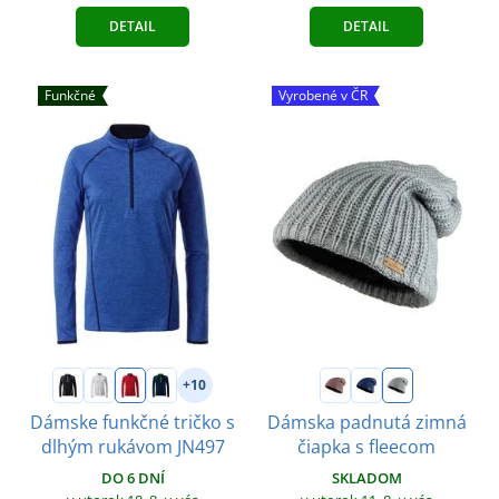
DETAIL
DETAIL
Funkčné
Vyrobené v ČR
+10
Dámske funkčné tričko s
Dámska padnutá zimná
dlhým rukávom JN497
čiapka s fleecom
DO 6 DNÍ
SKLADOM