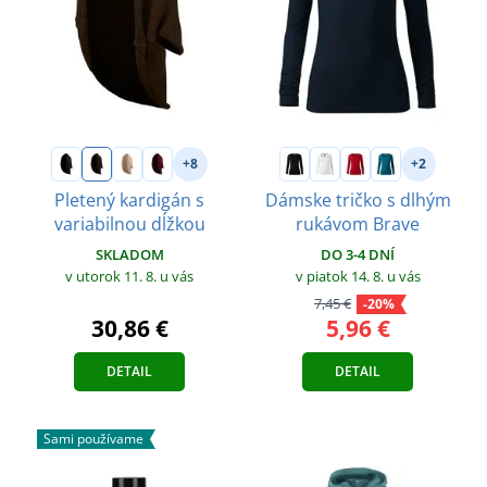
+8
+2
Pletený kardigán s
Dámske tričko s dlhým
variabilnou dĺžkou
rukávom Brave
SKLADOM
DO 3-4 DNÍ
v utorok 11. 8.
u vás
v piatok 14. 8.
u vás
7,45 €
-20%
30,86 €
5,96 €
DETAIL
DETAIL
Sami používame