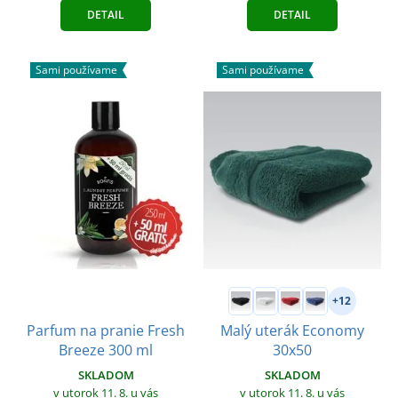
DETAIL
DETAIL
Sami používame
Sami používame
+12
Parfum na pranie Fresh
Malý uterák Economy
Breeze 300 ml
30x50
SKLADOM
SKLADOM
v utorok 11. 8.
u vás
v utorok 11. 8.
u vás