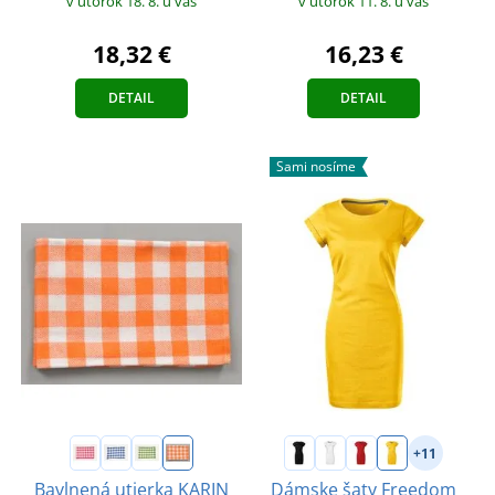
v utorok 18. 8.
u vás
v utorok 11. 8.
u vás
18,32 €
16,23 €
DETAIL
DETAIL
Sami nosíme
+11
Bavlnená utierka KARIN
Dámske šaty Freedom