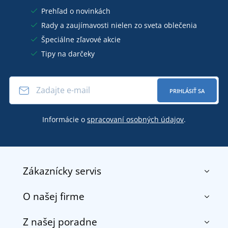
Prehľad o novinkách
Rady a zaujímavosti nielen zo sveta oblečenia
Špeciálne zľavové akcie
Tipy na darčeky
PRIHLÁSIŤ SA
Informácie o
spracovaní osobných údajov
.
Zákaznícky servis
O našej firme
Kontakt
Obchodné podmienky
Z našej poradne
O nás
Doprava a platba