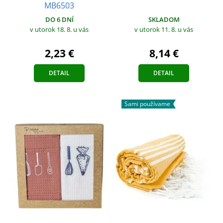
MB6503
SKLADOM
DO 6 DNÍ
v utorok 11. 8.
u vás
v utorok 18. 8.
u vás
8,14 €
2,23 €
DETAIL
DETAIL
Sami používame