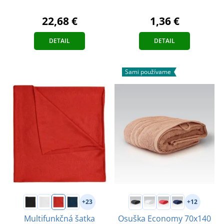
22,68 €
1,36 €
DETAIL
DETAIL
Sami používame
+23
+12
Multifunkčná šatka
Osuška Economy 70x140