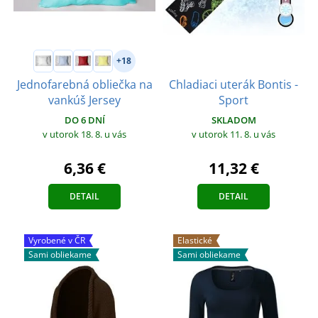
+18
Chladiaci uterák Bontis -
Jednofarebná obliečka na
Sport
vankúš Jersey
SKLADOM
DO 6 DNÍ
v utorok 11. 8.
u vás
v utorok 18. 8.
u vás
11,32 €
6,36 €
DETAIL
DETAIL
Vyrobené v ČR
Elastické
Sami obliekame
Sami obliekame