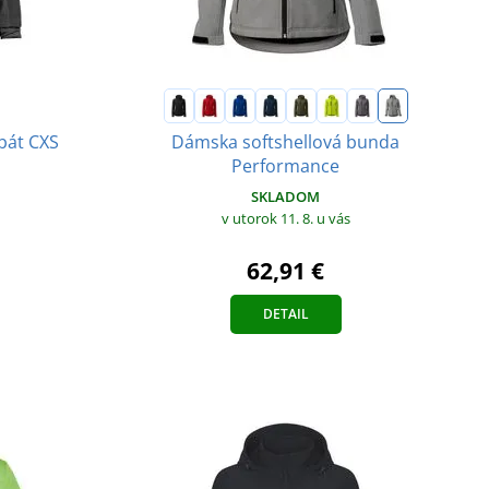
bát CXS
Dámska softshellová bunda
Performance
SKLADOM
v utorok 11. 8.
u vás
62,91 €
DETAIL