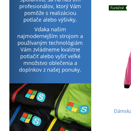
profesionálov, ktorý Vám
Funkčné
pomôže s realizáciou
potlače alebo výšivky.
Vďaka našim
najmodernejším strojom a
používaným technológiám
Vám zvládneme kvalitne
potlačiť alebo vyšiť veľké
množstvo oblečenia a
doplnkov z našej ponuky.
Dámska 