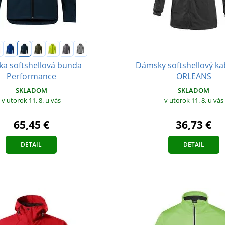
Dámsky softshellový ka
ka softshellová bunda
ORLEANS
Performance
SKLADOM
SKLADOM
v utorok 11. 8.
u vás
v utorok 11. 8.
u vás
36,73 €
65,45 €
DETAIL
DETAIL