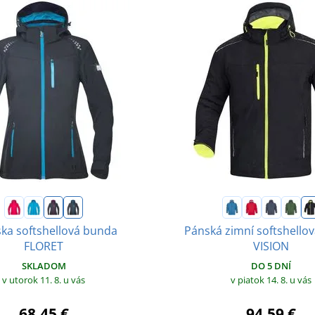
a softshellová bunda
Pánská zimní softshello
FLORET
VISION
SKLADOM
DO 5 DNÍ
v utorok 11. 8.
u vás
v piatok 14. 8.
u vás
68,45 €
94,59 €