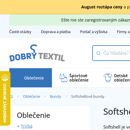
August roztápa ceny
a p
Ešte nie ste zaregistrovaným záka
Časté otázky
Doprava a platba
Potlač a výšivka
Firmy a
Športové
Detské
Oblečenie
oblečenie
oblečen
Oblečenie
Bundy
Softshellové bundy
Softsh
Oblečenie
Tričká
Softshell je