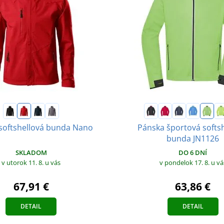
softshellová bunda Nano
Pánska športová softs
bunda JN1126
SKLADOM
DO 6 DNÍ
v utorok 11. 8.
u vás
v pondelok 17. 8.
u vá
67,91 €
63,86 €
DETAIL
DETAIL