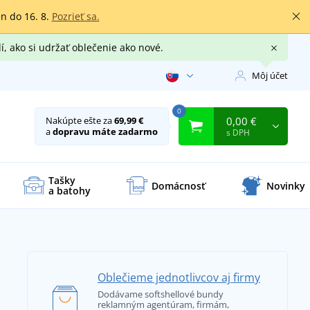
en do 16. 8.
Pozrieť sa.
í, ako si udržať oblečenie ako nové.
Môj účet
0
0,00 €
Nakúpte ešte za
69,99 €
a
dopravu máte zadarmo
s DPH
Tašky
Domácnosť
Novinky
a batohy
Oblečieme jednotlivcov aj firmy
Dodávame softshellové bundy
reklamným agentúram, firmám,