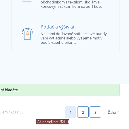
obchodníkom s textilom, školám aj
koncovým zákazníkom už od 1 kusu.
Potlač a výšivka
Na nami dodávané softshellové bundy
vám vytlačíme alebo vyšijeme motív
podľa vašeho priania.
orý hľadáte.
jem 1-24 z 53
1
2
3
Ďalší
Až do veľkosti 5XL