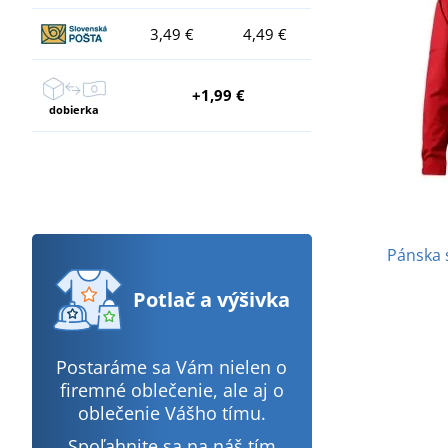
3,49 €
4,49 €
+1,99 €
dobierka
Pánska 
Potlač
a výšivka
Postaráme sa Vám nielen o
firemné oblečenie, ale aj o
oblečenie Vášho tímu.
Spoľahnite sa na náš tím