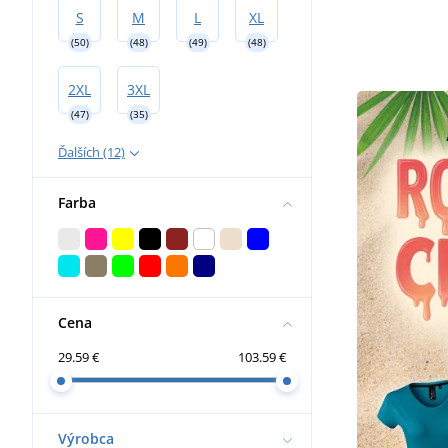
S
M
L
XL
(50)
(48)
(49)
(48)
2XL
3XL
(47)
(35)
Ďalších (12)
Farba
Cena
29.59 €
103.59 €
Výrobca