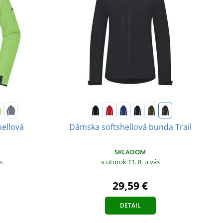
hellová
Dámska softshellová bunda Trail
SKLADOM
v utorok 11. 8.
u vás
s
29,59 €
DETAIL