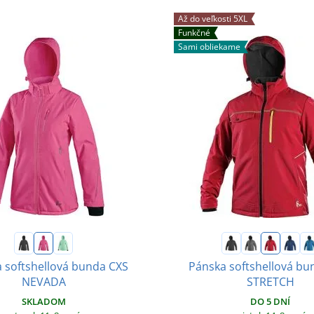
Až do veľkosti 5XL
Funkčné
Sami obliekame
softshellová bunda CXS
Pánska softshellová bu
NEVADA
STRETCH
SKLADOM
DO 5 DNÍ