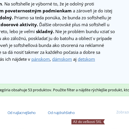
m
. Na softshelle je výborné to, že je odolný proti
ým poveternostným podmienkam
a zároveň je do istej
dolný.
Priamo sa teda ponúka, že bunda zo softshellu je
doorové aktivity.
Ďalšie obrovské plus má softshell u
eto, lebo je veľmi
skladný.
Nie je problém bundu vziať so
 ako záložnú, poskladať ju do batohu a obliecť v prípade
oveň je softshellová bunda ako stvorená na reklamné
e sa dá nosiť takmer za každého počasia a dobre sa
ás ich nájdete v
pánskom
,
dámskom
aj
detskom
gória obsahuje 53 produktov. Použite filter a nájdite rýchlejšie produkt, kt
Zobrazu
Od najlacnejšieho
Od najdrahšieho
Až do veľkosti 5XL