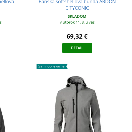
hellová
Pánska softshellová bunda ARDON
CITYCONIC
SKLADOM
s
v utorok 11. 8.
u vás
69,32 €
DETAIL
Sami obliekame