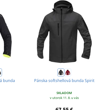
vá bunda
Pánska softshellová bunda Spirit
SKLADOM
v utorok 11. 8.
u vás
67,55 €