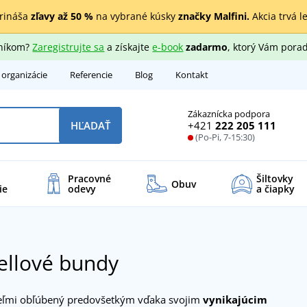
rináša
zľavy až 50 %
na vybrané kúsky
značky Malfini.
Akcia trvá l
zníkom?
Zaregistrujte sa
a získajte
e-book
zadarmo
, ktorý Vám porad
 organizácie
Referencie
Blog
Kontakt
Zákaznícka podpora
+421
222 205 111
HĽADAŤ
(Po-Pi, 7-15:30)
Pracovné
Šiltovky
Obuv
ie
odevy
a čiapky
ellové bundy
 veľmi obľúbený predovšetkým vďaka svojim
vynikajúcim