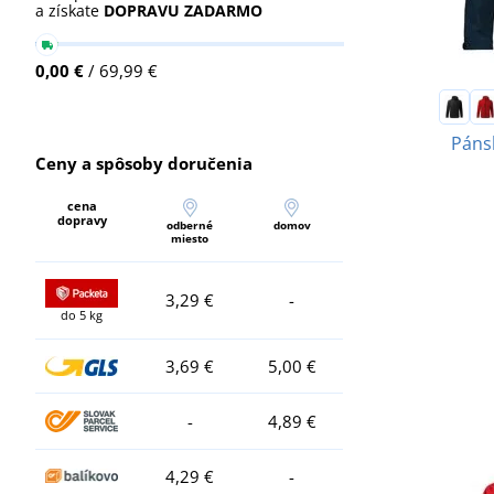
a získate
DOPRAVU ZADARMO
0,00 €
/ 69,99 €
Páns
Ceny a spôsoby doručenia
cena
dopravy
odberné
domov
miesto
3,29 €
-
do 5 kg
3,69 €
5,00 €
-
4,89 €
4,29 €
-