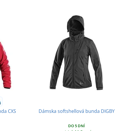
nda CXS
Dámska softshellová bunda DIGBY
DO 5 DNÍ