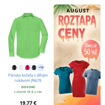
+16
Pánska košeľa s dlhým
rukávom JN678
DO 6 DNÍ
v utorok 18. 8.
u vás
19,77 €