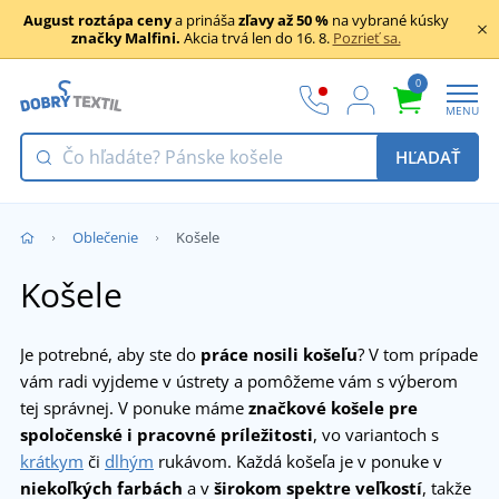
August roztápa ceny
a prináša
zľavy až 50 %
na vybrané kúsky
značky Malfini.
Akcia trvá len do 16. 8.
Pozrieť sa.
0
MENU
HĽADAŤ
Oblečenie
Košele
Košele
Je potrebné, aby ste do
práce nosili košeľu
? V tom prípade
vám radi vyjdeme v ústrety a pomôžeme vám s výberom
tej správnej. V ponuke máme
značkové košele pre
spoločenské i pracovné príležitosti
, vo variantoch s
krátkym
či
dlhým
rukávom. Každá košeľa je v ponuke v
niekoľkých farbách
a v
širokom spektre veľkostí
, takže