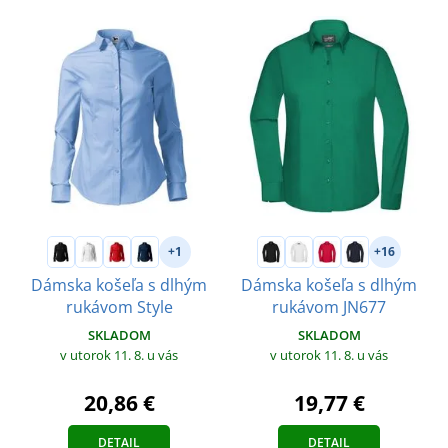
+1
+16
Dámska košeľa s dlhým
Dámska košeľa s dlhým
rukávom Style
rukávom JN677
SKLADOM
SKLADOM
v utorok 11. 8.
u vás
v utorok 11. 8.
u vás
20,86 €
19,77 €
DETAIL
DETAIL