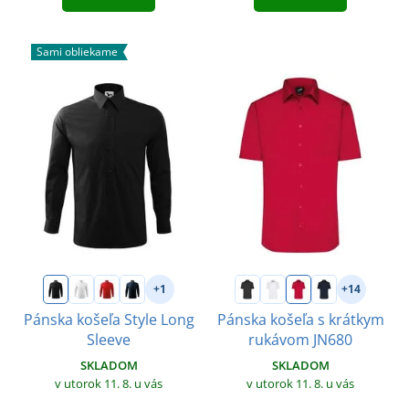
Sami obliekame
+1
+14
Pánska košeľa Style Long
Pánska košeľa s krátkym
Sleeve
rukávom JN680
SKLADOM
SKLADOM
v utorok 11. 8.
u vás
v utorok 11. 8.
u vás