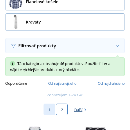
Flanelové košele
Kravaty
Filtrovať produkty
Táto kategória obsahuje 46 produktov. Použite filter a
nájdite rýchlejšie produkt, ktorý hľadáte.
Odporúčáme
Od najlacnejšieho
Od najdrahšieho
Zobrazujem 1-24 z 46
1
2
Ďalší