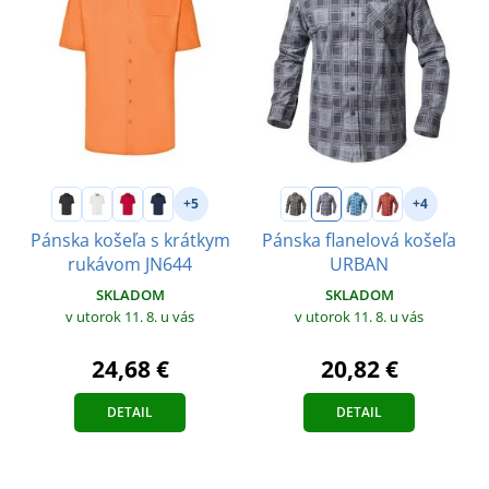
+5
+4
Pánska košeľa s krátkym
Pánska flanelová košeľa
rukávom JN644
URBAN
SKLADOM
SKLADOM
v utorok 11. 8.
u vás
v utorok 11. 8.
u vás
24,68 €
20,82 €
DETAIL
DETAIL