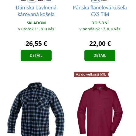
Dámska bavlnená
Pánska flanelová košeľa
károvaná košeľa
CXS TIM
SKLADOM
DO 5 DNÍ
v utorok 11. 8.
u vás
v pondelok 17. 8.
u vás
26,55 €
22,00 €
DETAIL
DETAIL
Až do veľkosti 6XL