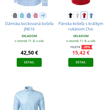
+7
Dámska kockovaná košeľa
Pánska košeľa s krátkym
JN616
rukávom Chic
SKLADOM
SKLADOM
v utorok 11. 8.
u vás
v utorok 11. 8.
u vás
19,27 €
-20%
42,50 €
15,42 €
DETAIL
DETAIL