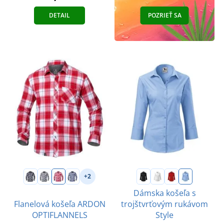
DETAIL
POZRIEŤ SA
+2
Dámska košeľa s
Flanelová košeľa ARDON
trojštvrťovým rukávom
OPTIFLANNELS
Style