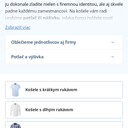
ju dokonale zladíte nielen s firemnou identitou, ale aj skvele
padne každému zamestnancovi. Na košele vám radi
urobíme
potlač či nášivku
, vďaka čomu môžete nosiť
hrdo na hrudi svoje logo.
Zobraziť viac
Oblečieme jednotlivcov aj firmy
Dodávame košele reklamným agentúram, firmám,
obchodníkom s textilom, školám aj koncovým
Potlač a výšivka
zákazníkom už od 1 kusu.
Chcem vedieť viac
Na nami dodávané košele vám vytlačíme alebo
vyšijeme motív podľa vašeho priania.
Chcem vedieť viac
Košele s krátkym rukávom
Košele s dlhým rukávom