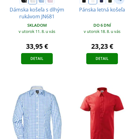
Dámska košeľa s dlhým
Pánska letná košeľa
rukávom JN681
DO 6 DNÍ
SKLADOM
v utorok 18. 8.
u vás
v utorok 11. 8.
u vás
23,23 €
33,95 €
DETAIL
DETAIL