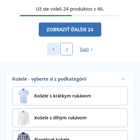
Už ste videli 24 produktov z 46.
ZOBRAZIŤ ĎALŠIE 24
1
2
Ďalší
Košele - vyberte si z podkategórií
Košele s krátkym rukávom
Košele s dlhým rukávom
Flanelové košele