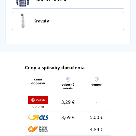
Kravaty
Ceny a spôsoby doručenia
cena
dopravy
odberné
domov
miesto
3,29 €
-
do 5 kg
3,69 €
5,00 €
-
4,89 €