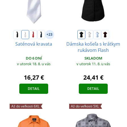
+23
Saténová kravata
Dámska košeľa s krátkym
rukávom Flash
DO 6 DNÍ
SKLADOM
v utorok 18. 8.
u vás
v utorok 11. 8.
u vás
16,27 €
24,41 €
DETAIL
DETAIL
Až do veľkosti 6XL
Až do veľkosti 5XL