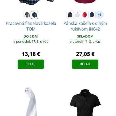
+6
Pracovná flanelová košeľa
Pánska košeľa s dlhým
TOM
rukávom JN642
DO 5 DNÍ
SKLADOM
v pondelok 17. 8.
u vás
v utorok 11. 8.
u vás
13,18 €
27,05 €
DETAIL
DETAIL