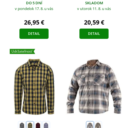
DO 5 DNÍ
SKLADOM
v pondelok 17. 8.
u vás
v utorok 11. 8.
u vás
26,95 €
20,59 €
DETAIL
DETAIL
Udržateľnosť