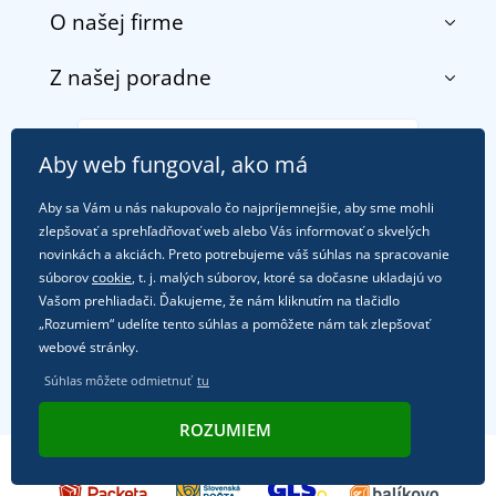
O našej firme
Kontakt
Obchodné podmienky
Z našej poradne
O nás
Doprava a platba
Referencie
Vrátenie tovaru a reklamácia
Objavte TEE JAYS - prémiovú dánsku značku s
Potlač a výšivka
Zákaznícka podpora
Zásady ochrany osobných údajov
Aby web fungoval, ako má
tradíciou od roku 1976
DobrýTextil pre firmy a organizácie
Ako zvládnuť horúce letné dni v pohode a bezpečí
Aby sa Vám u nás nakupovalo čo najpríjemnejšie, aby sme mohli
+421
222 205 111
Blog
zlepšovať a sprehľadňovať web alebo Vás informovať o skvelých
Letné dobrodružstvo sa začína balením alebo
(Po-Pi, 7-15:30)
Affiliate
novinkách a akciách. Preto potrebujeme váš súhlas na spracovanie
pripravte sa na dovolenku bez starostí
súborov
cookie
, t. j. malých súborov, ktoré sa dočasne ukladajú vo
obchod@dobrytextil.sk
Tipy na svieže outfity pre pohodové leto
Vašom prehliadači. Ďakujeme, že nám kliknutím na tlačidlo
„Rozumiem“ udelíte tento súhlas a pomôžete nám tak zlepšovať
Obľúbené tričko City v hlavnej úlohe: outfity na
webové stránky.
Kde nás nájdete
každú príležitosť!
Súhlas môžete odmietnuť
tu
ROZUMIEM