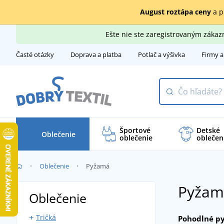
August roztápa ceny
a p
Ešte nie ste zaregistrovaným záka
Časté otázky
Doprava a platba
Potlač a výšivka
Firmy a
Športové
Detské
Oblečenie
oblečenie
oblečen
Oblečenie
Pyžamá
Pyžam
Oblečenie
Tričká
Pohodlné p