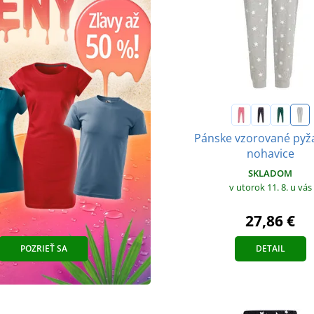
Pánske vzorované py
nohavice
SKLADOM
v utorok 11. 8.
u vás
27,86 €
POZRIEŤ SA
DETAIL