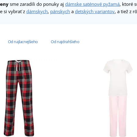
ženy
sme zaradili do ponuky aj
dámske saténové pyžamá
, ktoré 
 si vybrať z
dámskych
,
pánskych
a
detských variantov
, a tiež z 
Od najlacnejšieho
Od najdrahšieho