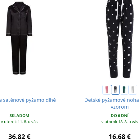
Detské pyžamové noha
 saténové pyžamo dlhé
vzorom
SKLADOM
DO 6 DNÍ
v utorok 11. 8.
u vás
v utorok 18. 8.
u vás
36,82 €
16,68 €