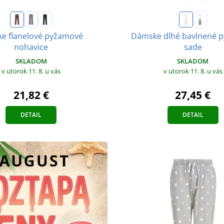
e flanelové pyžamové
Dámske dlhé bavlnené 
nohavice
sade
SKLADOM
SKLADOM
v utorok 11. 8.
u vás
v utorok 11. 8.
u vás
21,82 €
27,45 €
DETAIL
DETAIL