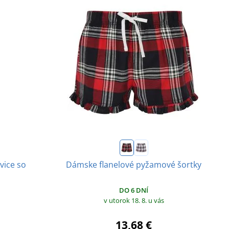
vice so
Dámske flanelové pyžamové šortky
DO 6 DNÍ
v utorok 18. 8.
u vás
13,68 €