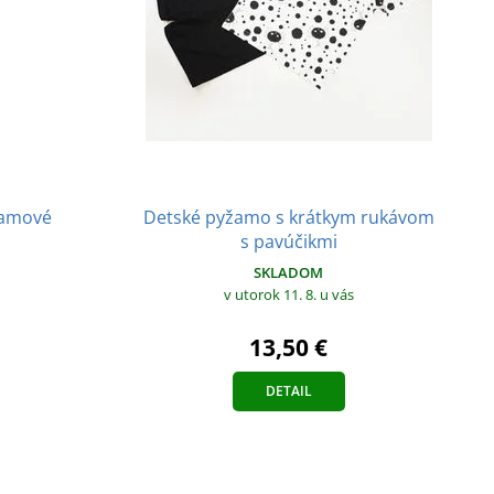
Detské pyžamo s krátkym rukávom
žamové
s pavúčikmi
SKLADOM
v utorok 11. 8.
u vás
13,50 €
DETAIL