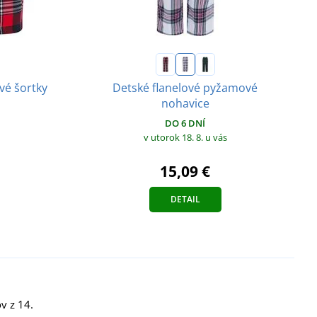
Detské flanelové pyžamové
vé šortky
nohavice
DO 6 DNÍ
v utorok 18. 8.
u vás
15,09 €
DETAIL
v z 14.