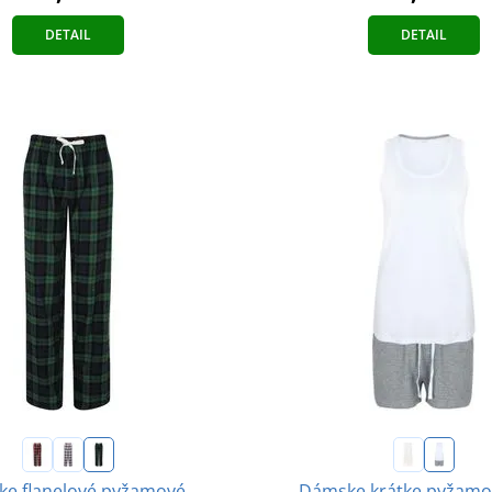
DETAIL
DETAIL
e flanelové pyžamové
Dámske krátke pyžamo