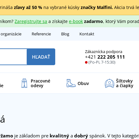
rináša
zľavy až 50 %
na vybrané kúsky
značky Malfini.
Akcia trvá l
zníkom?
Zaregistrujte sa
a získajte
e-book
zadarmo
, ktorý Vám porad
 organizácie
Referencie
Blog
Kontakt
Zákaznícka podpora
+421
222 205 111
HĽADAŤ
(Po-Pi, 7-15:30)
Pracovné
Šiltovky
Obuv
ie
odevy
a čiapky
á
yžamo
je základom pre
kvalitný
a
dobrý
spánok. V tejto kategór