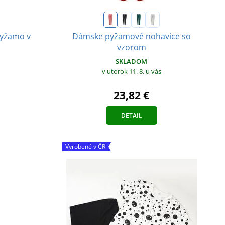
pyžamo v
Dámske pyžamové nohavice so
vzorom
SKLADOM
v utorok 11. 8.
u vás
23,82 €
DETAIL
Vyrobené v ČR