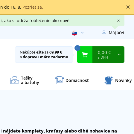
en do 16. 8.
Pozrieť sa.
í, ako si udržať oblečenie ako nové.
Môj účet
0
0,00 €
Nakúpte ešte za
69,99 €
a
dopravu máte zadarmo
s DPH
Tašky
Domácnosť
Novinky
a batohy
ii
nájdete komplety, kraťasy alebo dlhé nohavice na