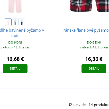
 dlhé bavlnené pyžamo v
Pánske flanelové pyžamo
sade
DO 6 DNÍ
DO 6 DNÍ
v utorok 18. 8.
u vás
v utorok 18. 8.
u vás
16,68 €
16,36 €
DETAIL
DETAIL
Už ste videli 14 produkto