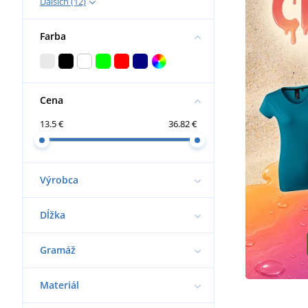
Ďalších (12)
Farba
Cena
13.5 €
36.82 €
Výrobca
Dĺžka
Gramáž
Materiál