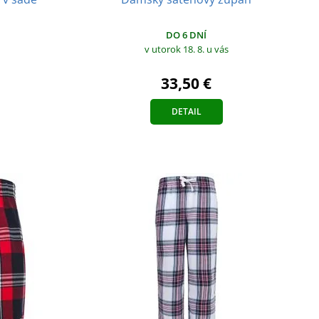
DO 6 DNÍ
v utorok 18. 8.
u vás
33,50 €
DETAIL