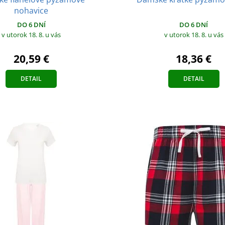
nohavice
DO 6 DNÍ
DO 6 DNÍ
v utorok 18. 8.
u vás
v utorok 18. 8.
u vás
18,36 €
20,59 €
DETAIL
DETAIL