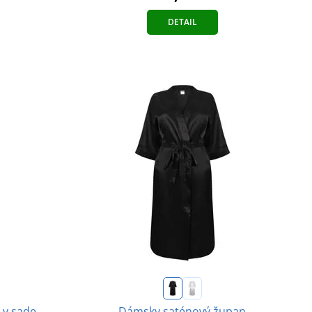
DETAIL
 v sade
Dámsky saténový župan