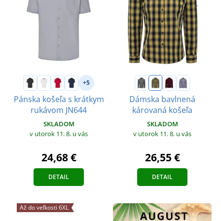
+5
Pánska košeľa s krátkym
Dámska bavlnená
rukávom JN644
károvaná košeľa
SKLADOM
SKLADOM
v utorok 11. 8.
u vás
v utorok 11. 8.
u vás
24,68 €
26,55 €
DETAIL
DETAIL
Až do veľkosti 6XL