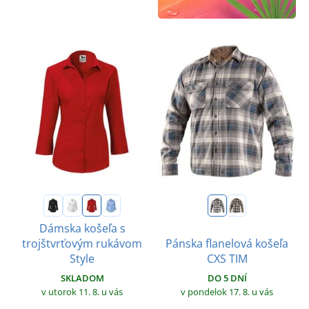
Dámska košeľa s
trojštvrťovým rukávom
Pánska flanelová košeľa
Style
CXS TIM
SKLADOM
DO 5 DNÍ
v utorok 11. 8.
u vás
v pondelok 17. 8.
u vás