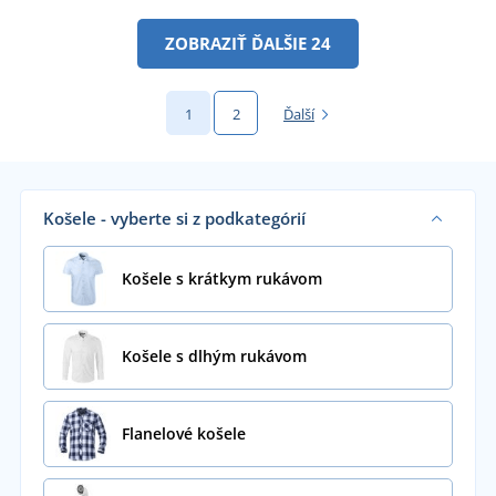
ZOBRAZIŤ ĎALŠIE 24
1
2
Ďalší
Košele - vyberte si z podkategórií
Košele s krátkym rukávom
Košele s dlhým rukávom
Flanelové košele