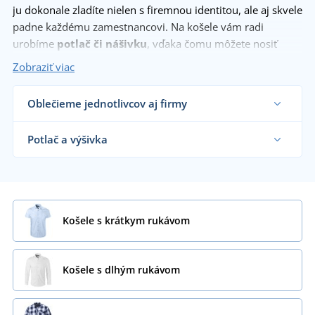
ju dokonale zladíte nielen s firemnou identitou, ale aj skvele
padne každému zamestnancovi. Na košele vám radi
urobíme
potlač či nášivku
, vďaka čomu môžete nosiť
hrdo na hrudi svoje logo.
Zobraziť viac
Oblečieme jednotlivcov aj firmy
Dodávame košele reklamným agentúram, firmám,
obchodníkom s textilom, školám aj koncovým
Potlač a výšivka
zákazníkom už od 1 kusu.
Chcem vedieť viac
Na nami dodávané košele vám vytlačíme alebo
vyšijeme motív podľa vašeho priania.
Chcem vedieť viac
Košele s krátkym rukávom
Košele s dlhým rukávom