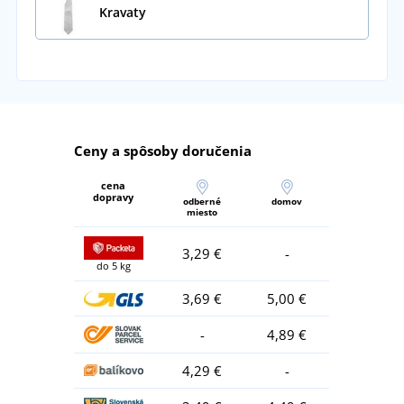
Kravaty
Ceny a spôsoby doručenia
cena
dopravy
odberné
domov
miesto
3,29 €
-
do 5 kg
3,69 €
5,00 €
-
4,89 €
4,29 €
-