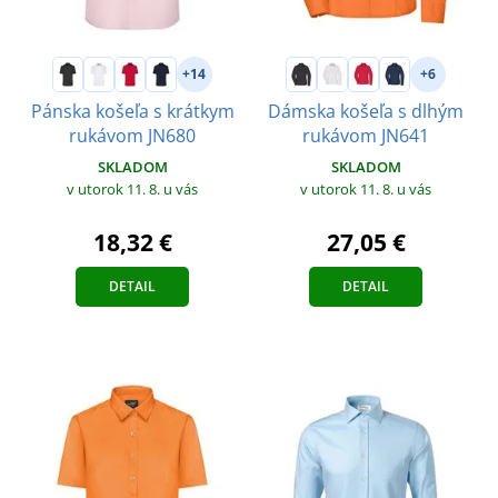
+14
+6
Pánska košeľa s krátkym
Dámska košeľa s dlhým
rukávom JN680
rukávom JN641
SKLADOM
SKLADOM
v utorok 11. 8.
u vás
v utorok 11. 8.
u vás
18,32 €
27,05 €
DETAIL
DETAIL