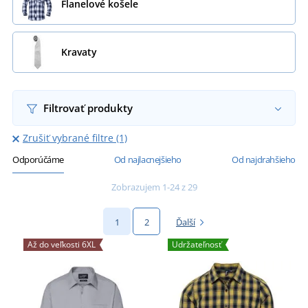
Flanelové košele
Kravaty
Filtrovať produkty
Zrušiť vybrané filtre (1)
Odporúčáme
Od najlacnejšieho
Od najdrahšieho
Zobrazujem 1-24 z 29
1
2
Ďalší
Až do veľkosti 6XL
Udržateľnosť