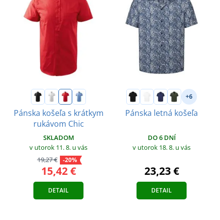
+6
Pánska košeľa s krátkym
Pánska letná košeľa
rukávom Chic
DO 6 DNÍ
SKLADOM
v utorok 18. 8.
u vás
v utorok 11. 8.
u vás
19,27 €
-20%
23,23 €
15,42 €
DETAIL
DETAIL