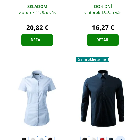
DO 6 DNÍ
SKLADOM
v utorok 18. 8.
u vás
v utorok 11. 8.
u vás
16,27 €
20,82 €
DETAIL
DETAIL
Sami obliekame