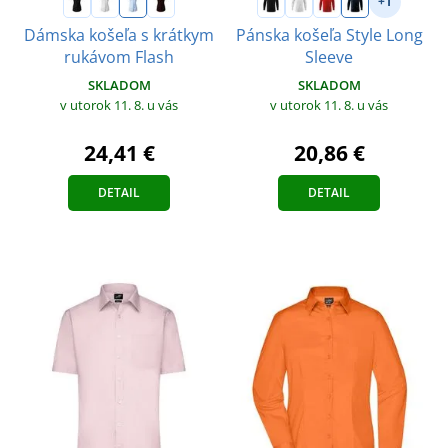
+1
Dámska košeľa s krátkym
Pánska košeľa Style Long
rukávom Flash
Sleeve
SKLADOM
SKLADOM
v utorok 11. 8.
u vás
v utorok 11. 8.
u vás
24,41 €
20,86 €
DETAIL
DETAIL