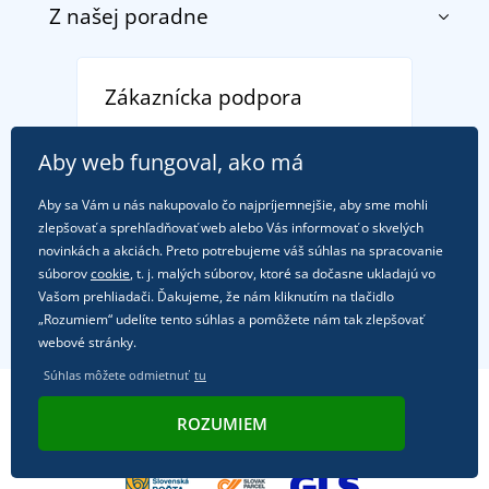
Z našej poradne
O nás
Doprava a platba
Referencie
Vrátenie tovaru a reklamácia
Objavte TEE JAYS - prémiovú dánsku značku s
Potlač a výšivka
Zákaznícka podpora
Zásady ochrany osobných údajov
tradíciou od roku 1976
DobrýTextil pre firmy a organizácie
Ako zvládnuť horúce letné dni v pohode a bezpečí
+421
222 205 111
Blog
Aby web fungoval, ako má
Letné dobrodružstvo sa začína balením alebo
(Po-Pi, 7-15:30)
Affiliate
pripravte sa na dovolenku bez starostí
Aby sa Vám u nás nakupovalo čo najpríjemnejšie, aby sme mohli
obchod@dobrytextil.sk
zlepšovať a sprehľadňovať web alebo Vás informovať o skvelých
Tipy na svieže outfity pre pohodové leto
novinkách a akciách. Preto potrebujeme váš súhlas na spracovanie
Obľúbené tričko City v hlavnej úlohe: outfity na
súborov
cookie
, t. j. malých súborov, ktoré sa dočasne ukladajú vo
Kde nás nájdete
Vašom prehliadači. Ďakujeme, že nám kliknutím na tlačidlo
každú príležitosť!
„Rozumiem“ udelíte tento súhlas a pomôžete nám tak zlepšovať
webové stránky.
Súhlas môžete odmietnuť
tu
ROZUMIEM