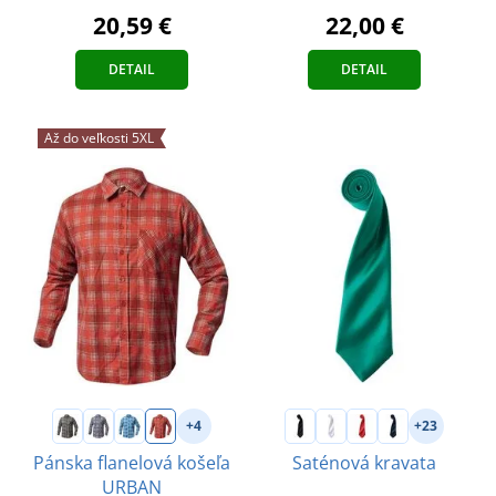
20,59 €
22,00 €
DETAIL
DETAIL
Až do veľkosti 5XL
+4
+23
Pánska flanelová košeľa
Saténová kravata
URBAN