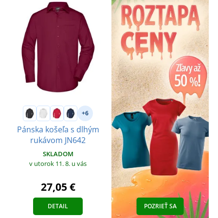
+6
Pánska košeľa s dlhým
rukávom JN642
SKLADOM
v utorok 11. 8.
u vás
27,05 €
DETAIL
POZRIEŤ SA