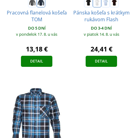
Pracovná flanelová košeľa
Pánska košeľa s krátkym
TOM
rukávom Flash
DO 5 DNÍ
DO 3-4 DNÍ
v pondelok 17. 8.
u vás
v piatok 14. 8.
u vás
13,18 €
24,41 €
DETAIL
DETAIL