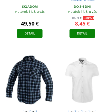
SKLADOM
DO 3-4 DNÍ
v utorok 11. 8.
u vás
v piatok 14. 8.
u vás
16,91 €
-50%
49,50 €
8,45 €
DETAIL
DETAIL