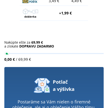
3,49 €
4,49 €
+1,99 €
dobierka
Nakúpte ešte za
69,99 €
a získate
DOPRAVU ZADARMO
0,00 €
/ 69,99 €
Potlač
a výšivka
Postaráme sa Vám nielen o firemné
oblečenie, ale aj o oblečenie Vášho tímu.