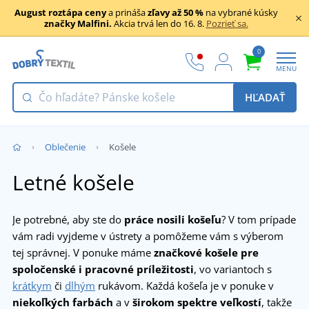
August roztápa ceny
a prináša
zľavy až 50 %
na vybrané kúsky
značky Malfini.
Akcia trvá len do 16. 8.
Pozrieť sa.
0
MENU
HĽADAŤ
Oblečenie
Košele
Letné košele
Je potrebné, aby ste do
práce nosili košeľu
? V tom prípade
vám radi vyjdeme v ústrety a pomôžeme vám s výberom
tej správnej. V ponuke máme
značkové košele pre
spoločenské i pracovné príležitosti
, vo variantoch s
krátkym
či
dlhým
rukávom. Každá košeľa je v ponuke v
niekoľkých farbách
a v
širokom spektre veľkostí
, takže