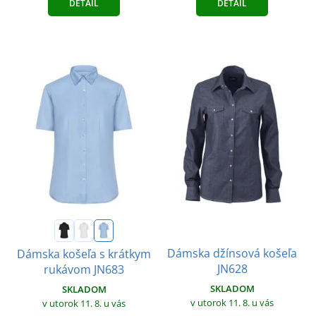
DETAIL
DETAIL
Dámska džínsová košeľa
Dámska košeľa s krátkym
JN628
rukávom JN683
SKLADOM
SKLADOM
v utorok 11. 8.
u vás
v utorok 11. 8.
u vás