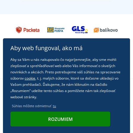
Aby web fungoval, ako má
Aby sa Vám u nás nakupovalo čo najpríjemnejšie, aby sme mohli
zlepšovať a sprehľadňovať web alebo Vás informovať o skvelých
novinkách a akciách. Preto potrebujeme váš súhlas na spracovanie
súborov
cookie
, t. j. malých súborov, ktoré sa dočasne ukladajú vo
Vašom prehliadači. Ďakujeme, že nám kliknutím na tlačidlo
„Rozumiem“ udelíte tento súhlas a pomôžete nám tak zlepšovať
Sledujte nás na sociálnych sieťach
webové stránky.
Súhlas môžete odmietnuť
tu
ROZUMIEM
© 2011 - 2026, Dual Trade s.r.o. | Technicky zaisťuje
Simplia.cz
.