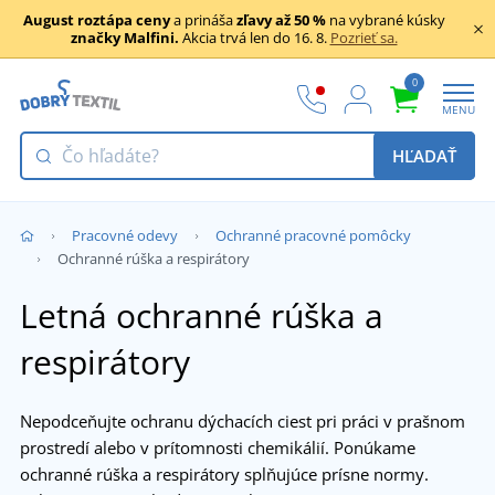
August roztápa ceny
a prináša
zľavy až 50 %
na vybrané kúsky
značky Malfini.
Akcia trvá len do 16. 8.
Pozrieť sa.
0
MENU
HĽADAŤ
Pracovné odevy
Ochranné pracovné pomôcky
Ochranné rúška a respirátory
Letná ochranné rúška a
respirátory
Nepodceňujte ochranu dýchacích ciest pri práci v prašnom
prostredí alebo v prítomnosti chemikálií. Ponúkame
ochranné rúška a respirátory splňujúce prísne normy.