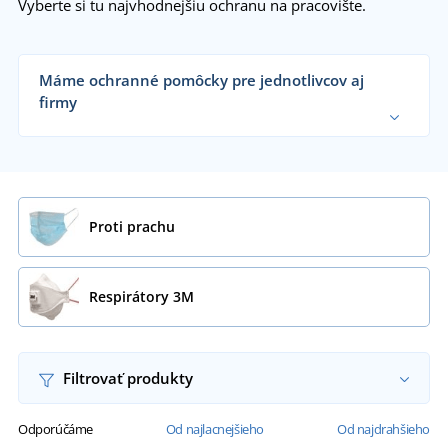
Vyberte si tu najvhodnejšiu ochranu na pracovište.
Máme ochranné pomôcky pre jednotlivcov aj
firmy
Dodávame ochranné pracovné pomôcky
remeselníkom, dielňam, veľkým výrobným firmám
aj koncovým zákazníkom už od 1 kusu.
Chcem vedieť viac
Proti prachu
Respirátory 3M
Filtrovať produkty
Odporúčáme
Od najlacnejšieho
Od najdrahšieho