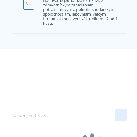
Dodávame jednorazové rukavice
zdravotníckym zariadeniam,
potravinárskym a poľnohospodárskym
spoločnostiam, lakovniam, veľkým
firmám aj koncovým zákazníkom už od 1
kusu.
Zobrazujem 1-3 z 3
1