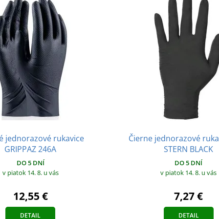
é jednorazové rukavice
Čierne jednorazové ruka
GRIPPAZ 246A
STERN BLACK
DO 5 DNÍ
DO 5 DNÍ
v piatok 14. 8.
u vás
v piatok 14. 8.
u vás
12,55 €
7,27 €
DETAIL
DETAIL