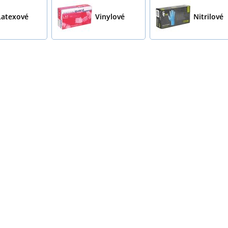
Latexové
Vinylové
Nitrilové