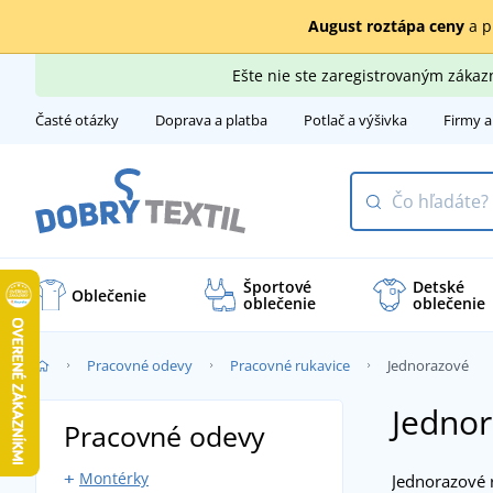
August roztápa ceny
a p
Ešte nie ste zaregistrovaným záka
Časté otázky
Doprava a platba
Potlač a výšivka
Firmy a
Športové
Detské
Oblečenie
oblečenie
oblečenie
Pracovné odevy
Pracovné rukavice
Jednorazové
Jednor
Pracovné odevy
Montérky
Jednorazové 