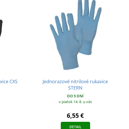
vice CXS
Jednorazové nitrilové rukavice
STERN
DO 5 DNÍ
v piatok 14. 8.
u vás
6,55 €
DETAIL