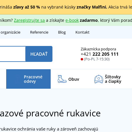
rináša
zľavy až 50 %
na vybrané kúsky
značky Malfini.
Akcia trvá l
zníkom?
Zaregistrujte sa
a získajte
e-book
zadarmo
, ktorý Vám porad
 organizácie
Referencie
Blog
Kontakt
Zákaznícka podpora
+421
222 205 111
HĽADAŤ
(Po-Pi, 7-15:30)
Pracovné
Šiltovky
Obuv
odevy
a čiapky
azové pracovné rukavice
rukavice ochránia vaše ruky a zároveň zachovajú