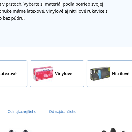
t v prstoch. Vyberte si materiál podľa potrieb svojej
nuke máme latexové, vinylové aj nitrilové rukavice s
 bez púdru.
Latexové
Vinylové
Nitrilové
Od najlacnejšieho
Od najdrahšieho