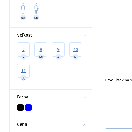
Nákolenníky
(3)
(3)
Veľkosť
7
8
9
10
(2)
(3)
(3)
(3)
11
(1)
Produktov na 
Farba
Cena