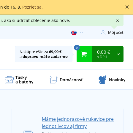
en do 16. 8.
Pozrieť sa.
í, ako si udržať oblečenie ako nové.
Môj účet
0
0,00 €
Nakúpte ešte za
69,99 €
a
dopravu máte zadarmo
s DPH
Tašky
Domácnosť
Novinky
a batohy
Máme jednorazové rukavice pre
jednotlivcov aj firmy