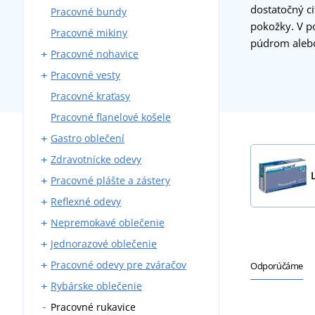
dostatočný ci
Pracovné bundy
Montérky s trakmi
pokožky. V po
Pracovné mikiny
Montérky do pása
púdrom alebo
Pracovné nohavice
Blúzy
Pracovné vesty
Montérkové komplety
Nohavice do pása
Pracovné kraťasy
Pracovné kombinézy
Nohavice s trakmi
S vreckami
Pracovné flanelové košele
Zateplené montérky
Zateplené
Gastro oblečení
Zdravotnícke odevy
Pracovné nohavice
Pracovné plášte a zástery
Zástery
Zdravotnícke blúzy a košele
Reflexné odevy
Plášte
Zdravotnícke plášte
Kováčske zástery
Nepremokavé oblečenie
Košele a blúzy
Zdravotnícke nohavice
Zváračské zástery
Reflexné vesty
Jednorazové oblečenie
Kuchárske rondóny
Zdravotnícke vesty a mikiny
Reflexné bundy
Pláštenky
Pracovné odevy pre zváračov
Kuchárske čiapky
Reflexné tričká
Nepremokavé kombinézy
Jednorazové čiapky
Odporúčáme
Rybárske oblečenie
Vesty a mikiny
Reflexné mikiny
Nepremokavé blúzy
Jednorazové kombinézy
Zváračské rukavice
Pracovné rukavice
Kravaty
Reflexné nohavice
Nepremokavé nohavice
Rúška
Zváračské blúzy
Rybárske čižmy