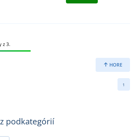
y z 3.
HORE
1
 z podkategórií