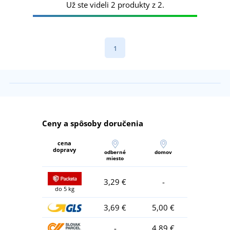
Už ste videli 2 produkty z 2.
1
Ceny a spôsoby doručenia
cena
dopravy
odberné
domov
miesto
3,29 €
-
do 5 kg
3,69 €
5,00 €
-
4,89 €