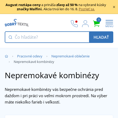
August roztápa ceny
a prináša
zľavy až 50 %
na vybrané kúsky
značky Malfini.
Akcia trvá len do 16. 8.
Pozrieť sa.
0
MENU
HĽADAŤ
Pracovné odevy
Nepremokavé oblečenie
Nepremokavé kombinézy
Nepremokavé kombinézy
Nepremokavé kombinézy vás bezpečne ochránia pred
dažďom i pri práci vo veľmi mokrom prostredí. Na výber
máte niekoľko farieb i veľkostí.