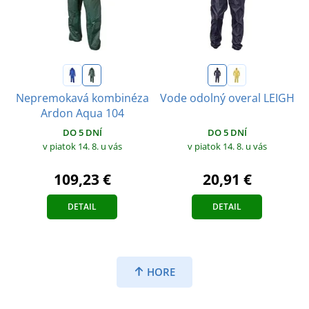
Nepremokavá kombinéza
Vode odolný overal LEIGH
Ardon Aqua 104
DO 5 DNÍ
DO 5 DNÍ
v piatok 14. 8.
u vás
v piatok 14. 8.
u vás
20,91 €
109,23 €
DETAIL
DETAIL
HORE