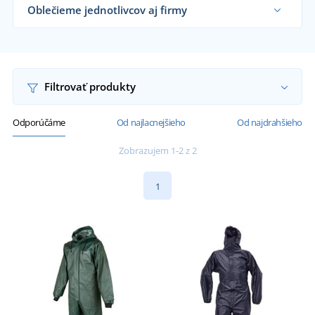
Oblečieme jednotlivcov aj firmy
Dodávame nepremokavé kombinézy rybárom,
cestárom, vodovodným a kanalizačným firmám aj
koncovým zákazníkom už od 1 kusu.
Chcem vedieť viac
Filtrovať produkty
Odporúčáme
Od najlacnejšieho
Od najdrahšieho
Zobrazujem 1-2 z 2
1