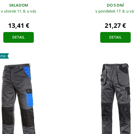
SKLADOM
DO 5 DNÍ
v utorok 11. 8.
u vás
v pondelok 17. 8.
u vá
13,41 €
21,27 €
DETAIL
DETAIL
ame