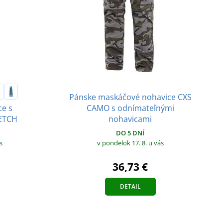
Pánske maskáčové nohavice CXS
CAMO s odnímateľnými
ce s
nohavicami
RETCH
DO 5 DNÍ
v pondelok 17. 8.
u vás
s
36,73 €
DETAIL