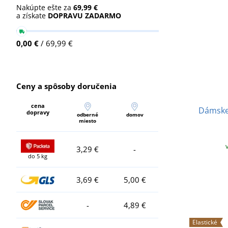
Nakúpte ešte za
69,99 €
a získate
DOPRAVU ZADARMO
0,00 €
/ 69,99 €
Ceny a spôsoby doručenia
cena
Dámske
dopravy
odberné
domov
miesto
3,29 €
-
do 5 kg
3,69 €
5,00 €
-
4,89 €
Elastické