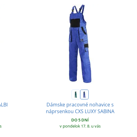
ALBI
Dámske pracovné nohavice s
náprsenkou CXS LUXY SABINA
DO 5 DNÍ
s
v pondelok 17. 8.
u vás