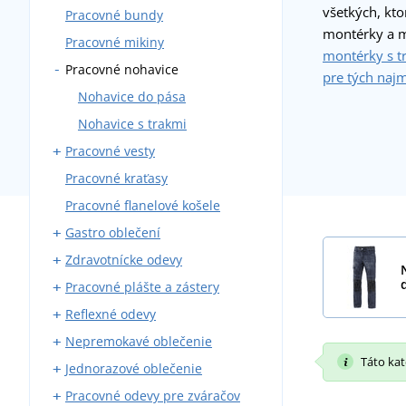
všetkých, kto
Pracovné bundy
Montérky s trakmi
montérky a m
Pracovné mikiny
Montérky do pása
montérky s t
Pracovné nohavice
Blúzy
pre tých naj
Montérkové komplety
Nohavice do pása
Pracovné kombinézy
Nohavice s trakmi
Pracovné vesty
Zateplené montérky
Pracovné kraťasy
S vreckami
Pracovné flanelové košele
Zateplené
Gastro oblečení
Zdravotnícke odevy
Pracovné nohavice
Pracovné plášte a zástery
Zástery
Zdravotnícke blúzy a košele
Reflexné odevy
Plášte
Zdravotnícke plášte
Kováčske zástery
Nepremokavé oblečenie
Košele a blúzy
Zdravotnícke nohavice
Zváračské zástery
Reflexné vesty
Táto kate
Jednorazové oblečenie
Kuchárske rondóny
Zdravotnícke vesty a mikiny
Reflexné bundy
Pláštenky
Pracovné odevy pre zváračov
Kuchárske čiapky
Reflexné tričká
Nepremokavé kombinézy
Jednorazové čiapky