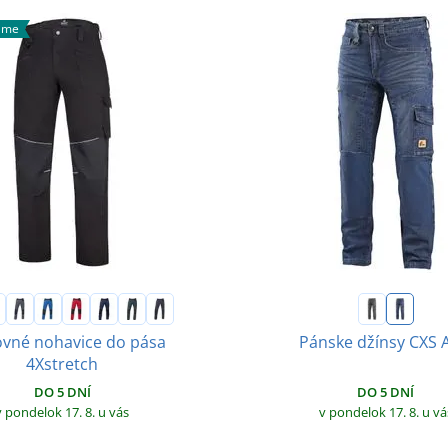
ame
vné nohavice do pása
Pánske džínsy CXS 
4Xstretch
DO 5 DNÍ
DO 5 DNÍ
v pondelok 17. 8.
u vá
v pondelok 17. 8.
u vás