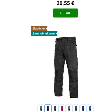
20,55 €
DETAIL
Elastické
Sami obliekame