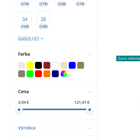
(119)
(119)
(124)
(119)
54
58
(124)
(120)
Ďalších (47)
Farba
Sami obliek
Cena
3.59 €
121.41 €
Výrobca