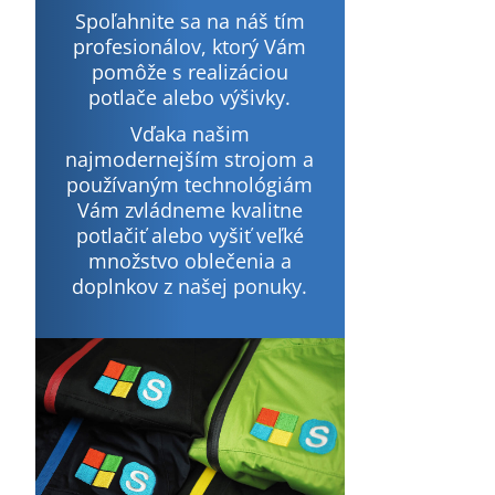
Spoľahnite sa na náš tím
profesionálov, ktorý Vám
pomôže s realizáciou
potlače alebo výšivky.
Vďaka našim
najmodernejším strojom a
používaným technológiám
Vám zvládneme kvalitne
potlačiť alebo vyšiť veľké
množstvo oblečenia a
doplnkov z našej ponuky.