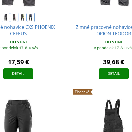
Zimné pracovné nohavic
é nohavice CXS PHOENIX
ORION TEODOR
CEFEUS
DO 5 DNÍ
DO 5 DNÍ
v pondelok 17. 8.
u vá
v pondelok 17. 8.
u vás
39,68 €
17,59 €
DETAIL
DETAIL
Elastické