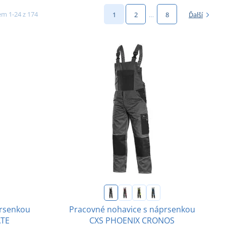
m 1-24 z 174
1
2
…
8
Ďalší
rsenkou
Pracovné nohavice s náprsenkou
ATE
CXS PHOENIX CRONOS