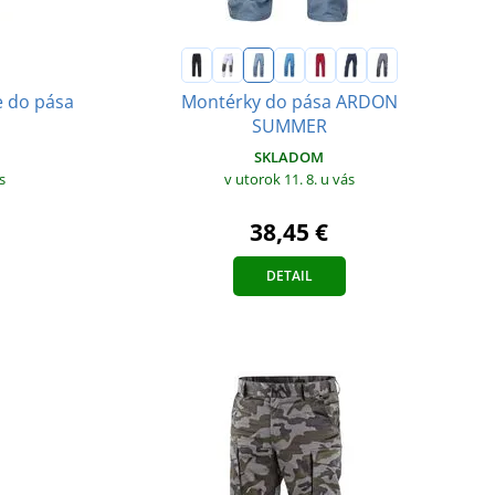
e do pása
Montérky do pása ARDON
SUMMER
SKLADOM
s
v utorok 11. 8.
u vás
38,45 €
DETAIL