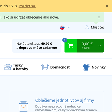
en do 16. 8.
Pozrieť sa.
í, ako si udržať oblečenie ako nové.
Môj účet
0
0,00 €
Nakúpte ešte za
69,99 €
a
dopravu máte zadarmo
s DPH
Tašky
Domácnosť
Novinky
a batohy
Oblečieme jednotlivcov aj firmy
Dodávame pracovné nohavice
remeselníkom, veľkým výrobným firmám