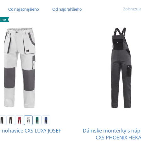
Zobrazuje
Od najlacnejšieho
Od najdrahšieho
ame
Dámske montérky s náp
 nohavice CXS LUXY JOSEF
CXS PHOENIX HEK