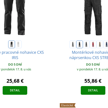
 pracovné nohavice CXS
Montérkové nohavi
IRIS
náprsenkou CXS ST
DO 5 DNÍ
DO 5 DNÍ
v pondelok 17. 8.
u vás
v pondelok 17. 8.
u vá
25,68 €
55,86 €
DETAIL
DETAIL
Elastické