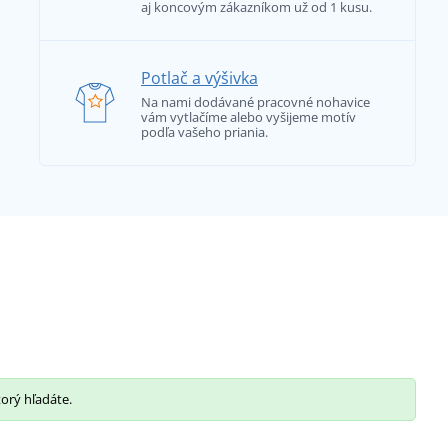
aj koncovým zákazníkom už od 1 kusu.
Potlač a výšivka
Na nami dodávané pracovné nohavice
vám vytlačíme alebo vyšijeme motív
podľa vašeho priania.
torý hľadáte.