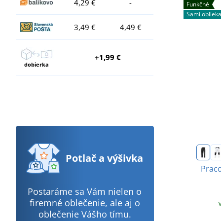
4,29 €
-
Funkčné
Sami obliek
3,49 €
4,49 €
+1,99 €
dobierka
Potlač
a výšivka
Praco
Postaráme sa Vám nielen o
firemné oblečenie, ale aj o
oblečenie Vášho tímu.