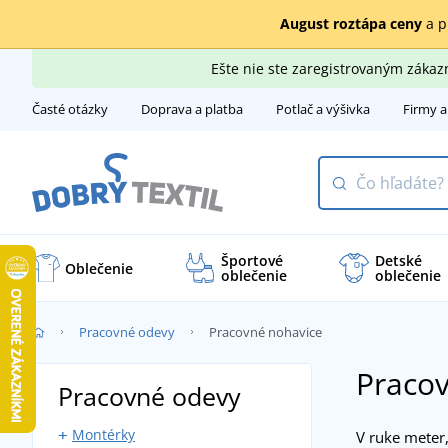
August roztápa ceny
a p
Ešte nie ste zaregistrovaným záka
Časté otázky
Doprava a platba
Potlač a výšivka
Firmy a
Športové
Detské
Oblečenie
oblečenie
oblečenie
Pracovné odevy
Pracovné nohavice
Praco
Pracovné odevy
Montérky
V ruke meter