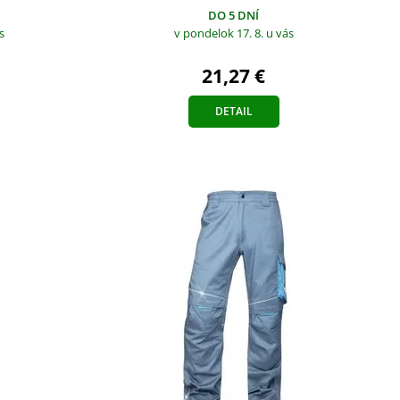
DO 5 DNÍ
s
v pondelok 17. 8.
u vás
21,27 €
DETAIL