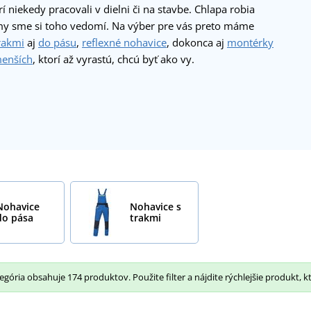
rí niekedy pracovali v dielni či na stavbe. Chlapa robia
y sme si toho vedomí. Na výber pre vás preto máme
rakmi
aj
do pásu
,
reflexné nohavice
, dokonca aj
montérky
menších
, ktorí až vyrastú, chcú byť ako vy.
Nohavice
Nohavice s
do pása
trakmi
gória obsahuje 174 produktov. Použite filter a nájdite rýchlejšie produkt, k