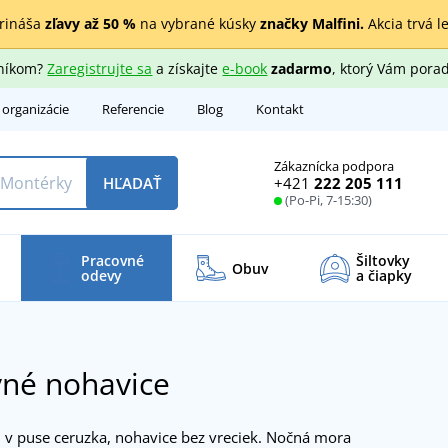
rináša
zľavy až 50 %
na vybrané kúsky
značky Malfini.
Akcia trvá l
zníkom?
Zaregistrujte sa
a získajte
e-book
zadarmo
, ktorý Vám porad
 organizácie
Referencie
Blog
Kontakt
Zákaznícka podpora
+421
222 205 111
HĽADAŤ
(Po-Pi, 7-15:30)
Pracovné
Šiltovky
Obuv
odevy
a čiapky
vné nohavice
, v puse ceruzka, nohavice bez vreciek. Nočná mora