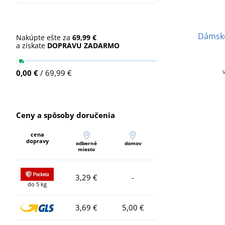
Dámske
Nakúpte ešte za
69,99 €
a získate
DOPRAVU ZADARMO
0,00 €
/ 69,99 €
Ceny a spôsoby doručenia
cena
dopravy
odberné
domov
miesto
3,29 €
-
do 5 kg
3,69 €
5,00 €