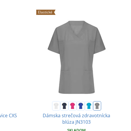
Elastické
ice CXS
Dámska strečová zdravotnícka
blúza JN3103
SKLADOM