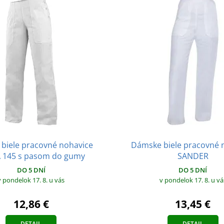
biele pracovné nohavice
Dámske biele pracovné 
 145 s pasom do gumy
SANDER
DO 5 DNÍ
DO 5 DNÍ
v pondelok 17. 8.
u vás
v pondelok 17. 8.
u vá
12,86 €
13,45 €
DETAIL
DETAIL