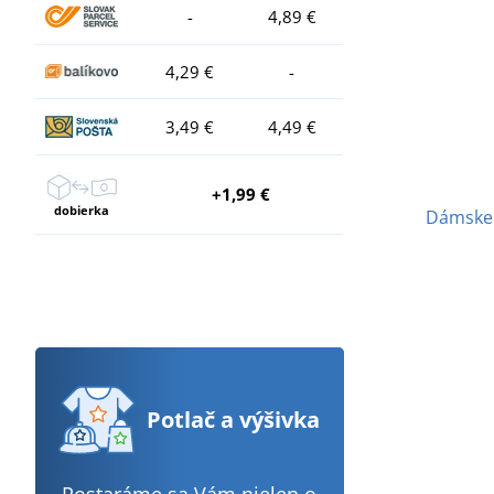
-
4,89 €
4,29 €
-
3,49 €
4,49 €
+1,99 €
dobierka
Dámske 
Potlač
a výšivka