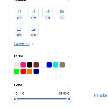
44
46
48
50
(18)
(19)
(19)
(17)
52
54
(19)
(18)
Ďalších (18)
Farba
Cena
12.14 €
33.86 €
Pánske 