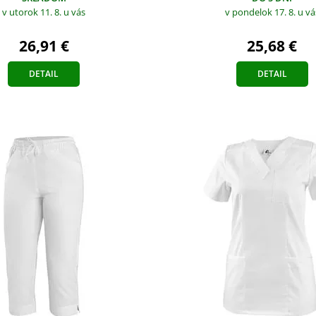
v utorok 11. 8.
u vás
v pondelok 17. 8.
u vá
26,91 €
25,68 €
DETAIL
DETAIL