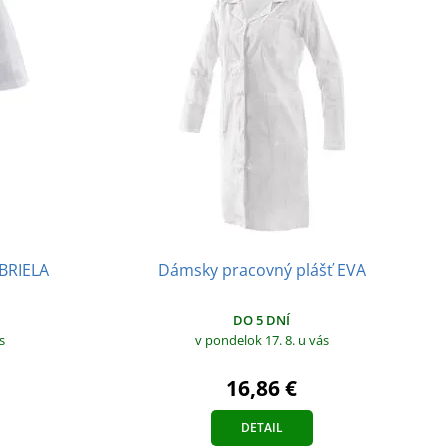
BRIELA
Dámsky pracovný plášť EVA
DO 5 DNÍ
s
v pondelok 17. 8.
u vás
16,86 €
DETAIL