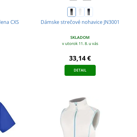
lena CXS
Dámske strečové nohavice JN3001
SKLADOM
v utorok 11. 8.
u vás
33,14 €
DETAIL