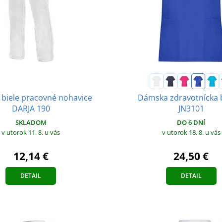
biele pracovné nohavice
Dámska zdravotnícka 
DARJA 190
JN3101
SKLADOM
DO 6 DNÍ
v utorok 11. 8.
u vás
v utorok 18. 8.
u vás
12,14 €
24,50 €
DETAIL
DETAIL