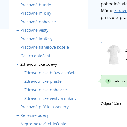
pohodlné, ale
Pracovné bundy
Montérky s trakmi
Máme
zdravo
Pracovné mikiny
Montérky do pása
pri svojej pr
Pracovné nohavice
Blúzy
Pracovné vesty
Montérkové komplety
Nohavice do pása
Pracovné kraťasy
Pracovné kombinézy
Nohavice s trakmi
S vreckami
Pracovné flanelové košele
Zateplené montérky
Zateplené
Gastro oblečení
Zdravotnícke odevy
Pracovné nohavice
Zástery
Zdravotnícke blúzy a košele
Plášte
Zdravotnícke plášte
Táto kate
Košele a blúzy
Zdravotnícke nohavice
Kuchárske rondóny
Zdravotnícke vesty a mikiny
Odporúčáme
Pracovné plášte a zástery
Kuchárske čiapky
Reflexné odevy
Vesty a mikiny
Kováčske zástery
Nepremokavé oblečenie
Kravaty
Zváračské zástery
Reflexné vesty