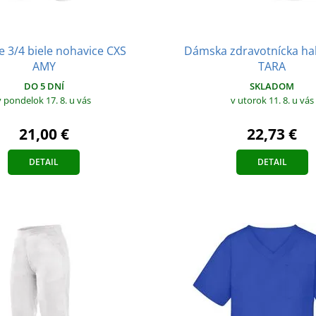
 3/4 biele nohavice CXS
Dámska zdravotnícka ha
AMY
TARA
DO 5 DNÍ
SKLADOM
v pondelok 17. 8.
u vás
v utorok 11. 8.
u vás
21,00 €
22,73 €
DETAIL
DETAIL