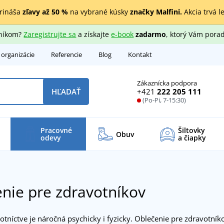
rináša
zľavy až 50 %
na vybrané kúsky
značky Malfini.
Akcia trvá l
zníkom?
Zaregistrujte sa
a získajte
e-book
zadarmo
, ktorý Vám porad
 organizácie
Referencie
Blog
Kontakt
Zákaznícka podpora
+421
222 205 111
HĽADAŤ
(Po-Pi, 7-15:30)
Pracovné
Šiltovky
Obuv
odevy
a čiapky
nie pre zdravotníkov
otníctve je náročná psychicky i fyzicky. Oblečenie pre zdravotn