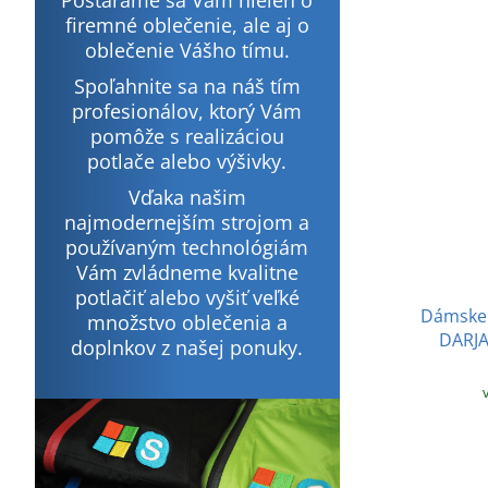
Postaráme sa Vám nielen o
firemné oblečenie, ale aj o
oblečenie Vášho tímu.
Spoľahnite sa na náš tím
profesionálov, ktorý Vám
pomôže s realizáciou
potlače alebo výšivky.
Vďaka našim
najmodernejším strojom a
používaným technológiám
Vám zvládneme kvalitne
potlačiť alebo vyšiť veľké
Dámske 
množstvo oblečenia a
DARJA
doplnkov z našej ponuky.