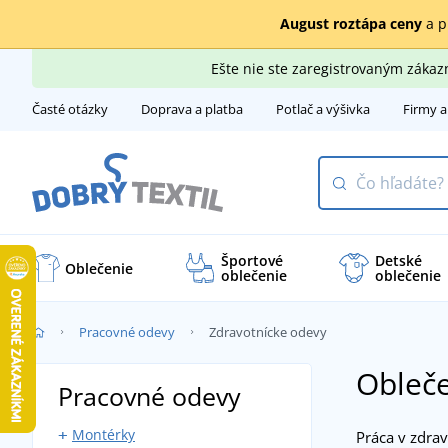
August roztápa ceny
a p
Ešte nie ste zaregistrovaným záka
Časté otázky
Doprava a platba
Potlač a výšivka
Firmy a
Športové
Detské
Oblečenie
oblečenie
oblečenie
Pracovné odevy
Zdravotnícke odevy
Obleče
Pracovné odevy
Montérky
Práca v zdrav