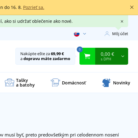
en do 16. 8.
Pozrieť sa.
í, ako si udržať oblečenie ako nové.
Môj účet
0
0,00 €
Nakúpte ešte za
69,99 €
a
dopravu máte zadarmo
s DPH
Tašky
Domácnosť
Novinky
a batohy
íkov musí byť, preto predovšetkým pri celodennom nosení