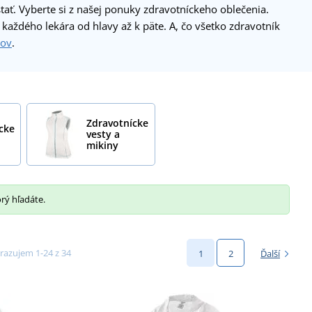
tať. Vyberte si z našej ponuky zdravotníckeho oblečenia.
 každého lekára od hlavy až k päte. A, čo všetko zdravotník
kov
.
Zdravotnícke
cke
vesty a
mikiny
orý hľadáte.
razujem 1-24 z 34
1
2
Ďalší