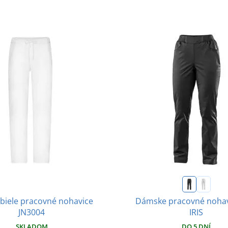
biele pracovné nohavice
Dámske pracovné nohav
JN3004
IRIS
SKLADOM
DO 5 DNÍ