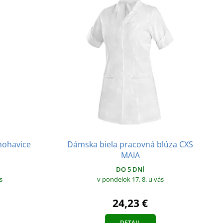
nohavice
Dámska biela pracovná blúza CXS
MAIA
DO 5 DNÍ
s
v pondelok 17. 8.
u vás
24,23 €
DETAIL