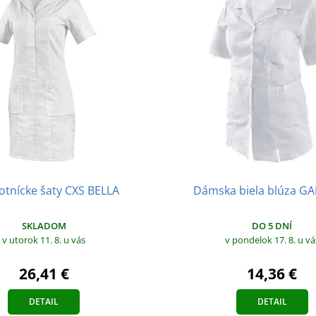
otnícke šaty CXS BELLA
Dámska biela blúza GA
SKLADOM
DO 5 DNÍ
v utorok 11. 8.
u vás
v pondelok 17. 8.
u vá
26,41 €
14,36 €
DETAIL
DETAIL