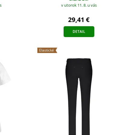
s
v utorok 11. 8.
u vás
29,41 €
DETAIL
Elastické