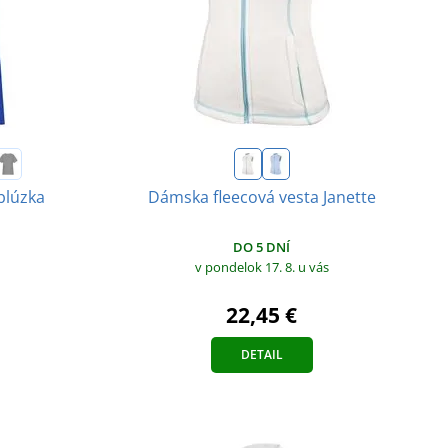
blúzka
Dámska fleecová vesta Janette
DO 5 DNÍ
v pondelok 17. 8.
u vás
22,45 €
DETAIL