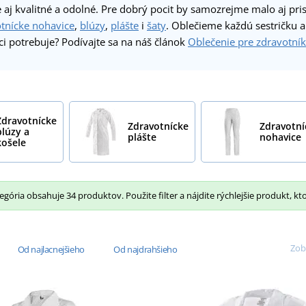
 aj kvalitné a odolné. Pre dobrý pocit by samozrejme malo aj pris
tnícke nohavice
,
blúzy
,
plášte
i
šaty
. Oblečieme každú sestričku a
áci potrebuje? Podívajte sa na náš článok
Oblečenie pre zdravotní
Zdravotnícke
Zdravotnícke
Zdravotní
blúzy a
plášte
nohavice
košele
gória obsahuje 34 produktov. Použite filter a nájdite rýchlejšie produkt, kt
Zob
Od najlacnejšieho
Od najdrahšieho