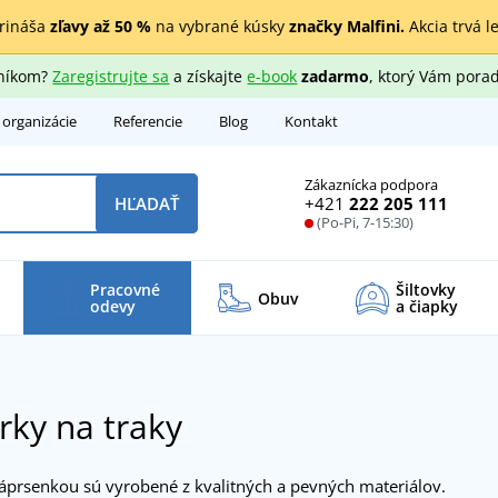
rináša
zľavy až 50 %
na vybrané kúsky
značky Malfini.
Akcia trvá l
zníkom?
Zaregistrujte sa
a získajte
e-book
zadarmo
, ktorý Vám porad
 organizácie
Referencie
Blog
Kontakt
Zákaznícka podpora
+421
222 205 111
HĽADAŤ
(Po-Pi, 7-15:30)
Pracovné
Šiltovky
Obuv
odevy
a čiapky
ky na traky
áprsenkou sú vyrobené z kvalitných a pevných materiálov.