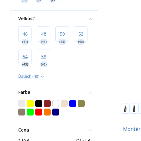
Veľkosť
46
48
50
52
(41)
(41)
(43)
(40)
54
58
(43)
(42)
Ďalších (40)
Farba
Montér
Cena
3.59 €
121.41 €