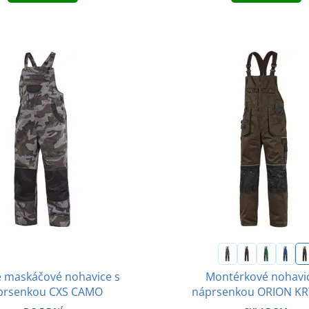
 maskáčové nohavice s
Montérkové nohavi
prsenkou CXS CAMO
náprsenkou ORION K