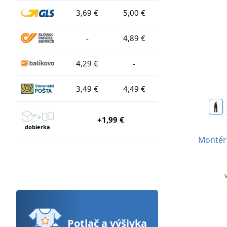
3,69 €
5,00 €
-
4,89 €
4,29 €
-
3,49 €
4,49 €
+1,99 €
dobierka
Montér
Potlač
a výšivka