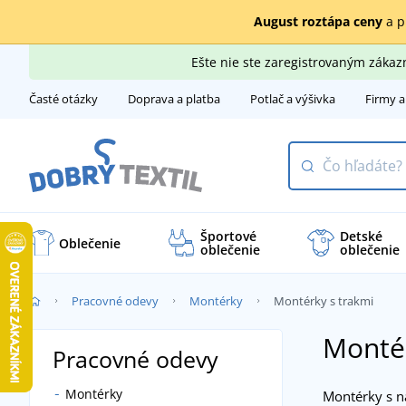
August roztápa ceny
a p
Ešte nie ste zaregistrovaným záka
Časté otázky
Doprava a platba
Potlač a výšivka
Firmy a
Športové
Detské
Oblečenie
oblečenie
oblečenie
Pracovné odevy
Montérky
Montérky s trakmi
Montér
Pracovné odevy
Montérky
Montérky s n