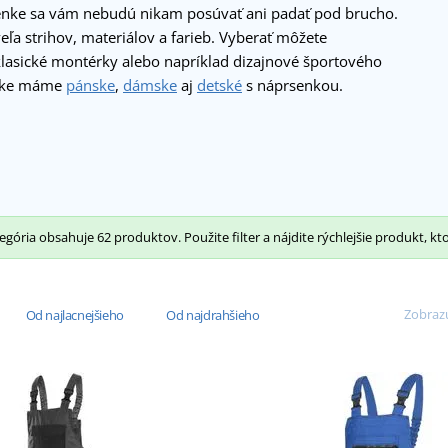
nke sa vám nebudú nikam posúvať ani padať pod brucho.
eľa strihov, materiálov a farieb. Vyberať môžete
lasické montérky alebo napríklad dizajnové športového
nuke máme
pánske
,
dámske
aj
detské
s náprsenkou.
gória obsahuje 62 produktov. Použite filter a nájdite rýchlejšie produkt, kt
Zobrazu
Od najlacnejšieho
Od najdrahšieho