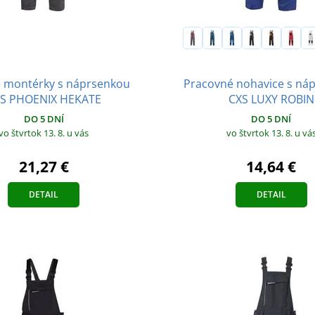
Pracovné nohavice s ná
 montérky s náprsenkou
CXS LUXY ROBIN
S PHOENIX HEKATE
DO 5 DNÍ
DO 5 DNÍ
vo štvrtok 13. 8.
u vá
vo štvrtok 13. 8.
u vás
14,64 €
21,27 €
DETAIL
DETAIL