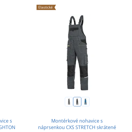
Elastické
ice s
Montérkové nohavice s
IGHTON
náprsenkou CXS STRETCH skrátené