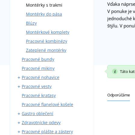
Vďaka náprse
Montérky s trakmi
V ponuke je v
Montérky do pása
jednoduché k
Blúzy
štýlu. V po
Montérkové komplety
Pracovné kombinézy
Zateplené montérky
Pracovné bundy
Pracovné mikiny
Táto kate
Pracovné nohavice
Pracovné vesty
Nohavice do pása
Odporúčáme
Pracovné kraťasy
Nohavice s trakmi
S vreckami
Pracovné flanelové košele
Zateplené
Gastro oblečení
Zdravotnícke odevy
Pracovné nohavice
Pracovné plášte a zástery
Zástery
Zdravotnícke blúzy a košele