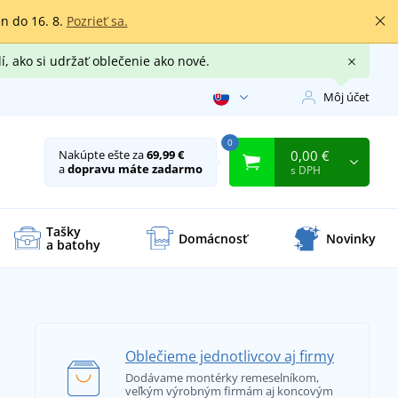
en do 16. 8.
Pozrieť sa.
í, ako si udržať oblečenie ako nové.
Môj účet
0
0,00 €
Nakúpte ešte za
69,99 €
a
dopravu máte zadarmo
s DPH
Tašky
Domácnosť
Novinky
a batohy
Oblečieme jednotlivcov aj firmy
Dodávame montérky remeselníkom,
veľkým výrobným firmám aj koncovým