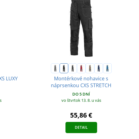
XS LUXY
Montérkové nohavice s
náprsenkou CXS STRETCH
DO 5 DNÍ
s
vo štvrtok 13. 8.
u vás
55,86 €
DETAIL