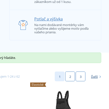
zákazníkom už od 1 kusu.
Potlač a výšivka
Na nami dodávané montérky vám
vytlačíme alebo vyšijeme motív podľa
vašeho priania.
orý hľadáte.
jem 1-24 z 62
1
2
3
Ďalší
Elastické