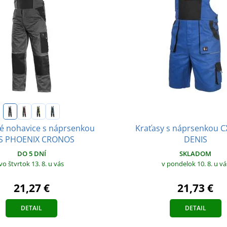
Kraťasy s náprsenkou C
é nohavice s náprsenkou
DENIS
S PHOENIX CRONOS
SKLADOM
DO 5 DNÍ
v pondelok 10. 8.
u vá
vo štvrtok 13. 8.
u vás
21,73 €
21,27 €
DETAIL
DETAIL