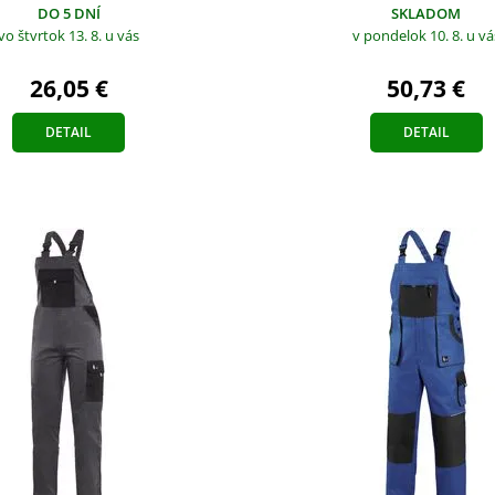
SKLADOM
DO 5 DNÍ
v pondelok 10. 8.
u vá
vo štvrtok 13. 8.
u vás
50,73 €
26,05 €
DETAIL
DETAIL