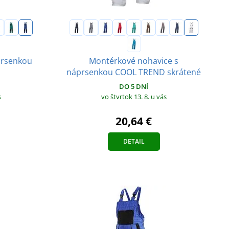
prsenkou
Montérkové nohavice s
náprsenkou COOL TREND skrátené
DO 5 DNÍ
s
vo štvrtok 13. 8.
u vás
20,64 €
DETAIL