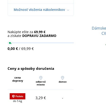
Možnosť vloženia nákolenníkov
Dámske
Nakúpte ešte za
69,99 €
CX
a získate
DOPRAVU ZADARMO
0,00 €
/ 69,99 €
Ceny a spôsoby doručenia
cena
dopravy
odberné
domov
miesto
3,29 €
-
do 5 kg