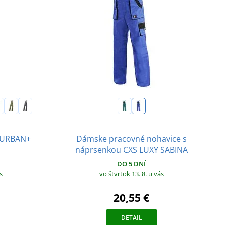
Dámske pracovné nohavice s
 URBAN+
náprsenkou CXS LUXY SABINA
DO 5 DNÍ
s
vo štvrtok 13. 8.
u vás
20,55 €
DETAIL