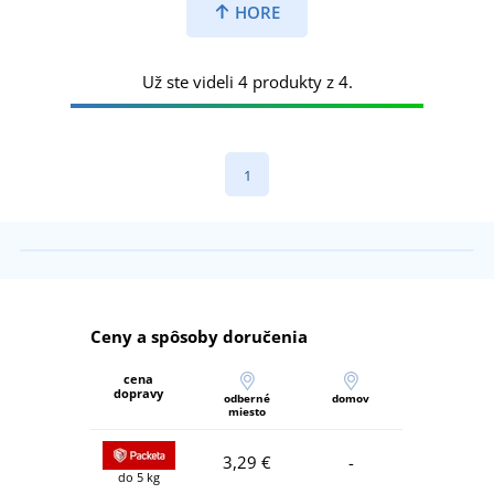
HORE
Už ste videli 4 produkty z 4.
1
Ceny a spôsoby doručenia
cena
dopravy
odberné
domov
miesto
3,29 €
-
do 5 kg