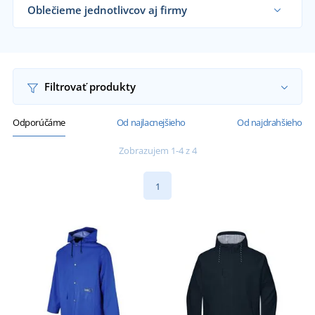
Oblečieme jednotlivcov aj firmy
Dodávame nepremokavé plášte rybárom,
cestárom, firmám aj koncovým zákazníkom už od
1 kusu.
Chcem vedieť viac
Filtrovať produkty
Odporúčáme
Od najlacnejšieho
Od najdrahšieho
Zobrazujem 1-4 z 4
1