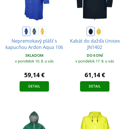
Nepremokavý plášť s
Kabát do dažďa Unisex
kapucňou Ardon Aqua 106
JN1402
SKLADOM
DO 6 DNÍ
v pondelok 10. 8.
u vás
v pondelok 17. 8.
u vás
59,14 €
61,14 €
DETAIL
DETAIL