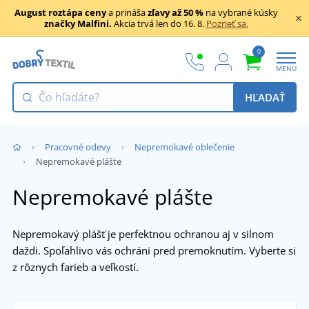
August roztápa ceny
a prináša
zľavy až 50 %
na vybrané kúsky
značky Malfini.
Akcia trvá len do 16. 8.
Pozrieť sa.
0
MENU
HĽADAŤ
Pracovné odevy
Nepremokavé oblečenie
Nepremokavé plášte
Nepremokavé plášte
Nepremokavý plášť je perfektnou ochranou aj v silnom
daždi. Spoľahlivo vás ochráni pred premoknutím. Vyberte si
z rôznych farieb a veľkostí.