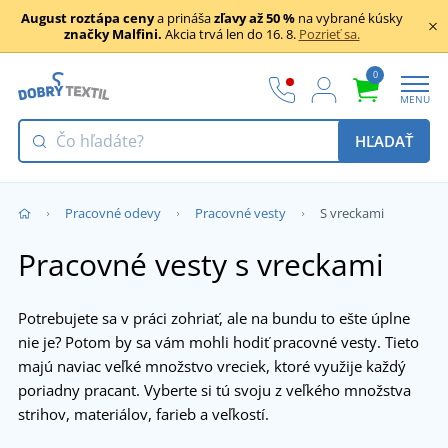
August roztápa ceny
a prináša
zľavy až 50 %
na vybrané kúsky
značky Malfini.
Akcia trvá len do 16. 8.
Pozrieť sa.
0
MENU
HĽADAŤ
Pracovné odevy
Pracovné vesty
S vreckami
Pracovné vesty s vreckami
Potrebujete sa v práci zohriať, ale na bundu to ešte úplne
nie je? Potom by sa vám mohli hodiť pracovné vesty. Tieto
majú naviac veľké množstvo vreciek, ktoré využije každý
poriadny pracant. Vyberte si tú svoju z veľkého množstva
strihov, materiálov, farieb a veľkostí.