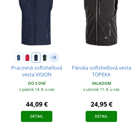
+2
Pánska softshellová vesta
Pracovná softshellová
TOPEKA
vesta VISION
SKLADOM
DO 5 DNÍ
v utorok 11. 8.
u vás
v piatok 14. 8.
u vás
24,95 €
44,09 €
DETAIL
DETAIL