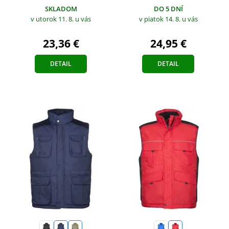
SKLADOM
DO 5 DNÍ
v utorok 11. 8.
u vás
v piatok 14. 8.
u vás
23,36 €
24,95 €
DETAIL
DETAIL