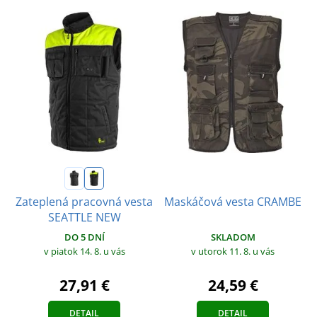
Zateplená pracovná vesta
Maskáčová vesta CRAMBE
SEATTLE NEW
DO 5 DNÍ
SKLADOM
v piatok 14. 8.
u vás
v utorok 11. 8.
u vás
27,91 €
24,59 €
DETAIL
DETAIL