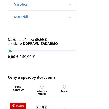
Výrobca
Materiál
Nakúpte ešte za
69,99 €
a získate
DOPRAVU ZADARMO
0,00 €
/ 69,99 €
Ceny a spôsoby doručenia
cena
dopravy
odberné
domov
miesto
3,29 €
-