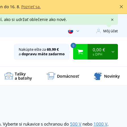
en do 16. 8.
Pozrieť sa.
í, ako si udržať oblečenie ako nové.
Môj účet
0
0,00 €
Nakúpte ešte za
69,99 €
a
dopravu máte zadarmo
s DPH
Tašky
Domácnosť
Novinky
a batohy
. Vyberte si rukavice s ochranou do
500 V
nebo
1000 V
.