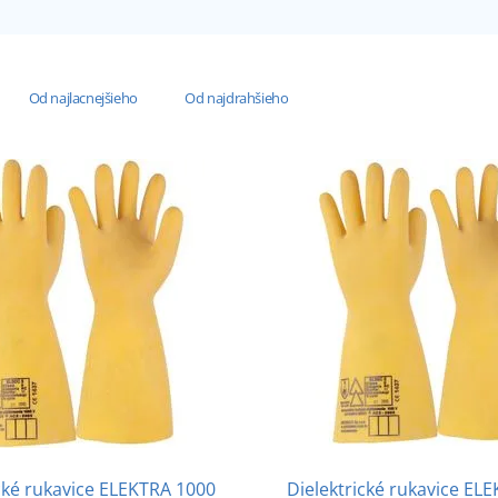
Od najlacnejšieho
Od najdrahšieho
cké rukavice ELEKTRA 1000
Dielektrické rukavice EL