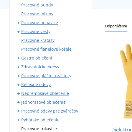
Pracovné bundy
Montérky s trakmi
Pracovné mikiny
Montérky do pása
Pracovné nohavice
Blúzy
Odporúčáme
Pracovné vesty
Montérkové komplety
Nohavice do pása
Pracovné kraťasy
Pracovné kombinézy
Nohavice s trakmi
S vreckami
Pracovné flanelové košele
Zateplené montérky
Zateplené
Gastro oblečení
Zdravotnícke odevy
Pracovné nohavice
Pracovné plášte a zástery
Zástery
Zdravotnícke blúzy a košele
Reflexné odevy
Plášte
Zdravotnícke plášte
Kováčske zástery
Nepremokavé oblečenie
Košele a blúzy
Zdravotnícke nohavice
Zváračské zástery
Reflexné vesty
Jednorazové oblečenie
Kuchárske rondóny
Zdravotnícke vesty a mikiny
Reflexné bundy
Pláštenky
Pracovné odevy pre zváračov
Kuchárske čiapky
Reflexné tričká
Nepremokavé kombinézy
Jednorazové čiapky
Rybárske oblečenie
Vesty a mikiny
Reflexné mikiny
Nepremokavé blúzy
Jednorazové kombinézy
Zváračské rukavice
Pracovné rukavice
Kravaty
Reflexné nohavice
Nepremokavé nohavice
Rúška
Zváračské blúzy
Rybárske čižmy
Dielektri