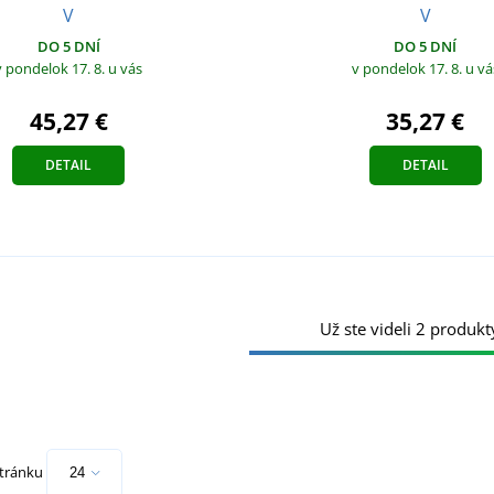
V
V
DO 5 DNÍ
DO 5 DNÍ
v pondelok 17. 8.
u vás
v pondelok 17. 8.
u vá
45,27 €
35,27 €
DETAIL
DETAIL
Už ste videli 2 produkt
stránku