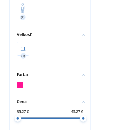
Nákolenníky
(2)
Veľkosť
11
(1)
Farba
Cena
35.27 €
45.27 €