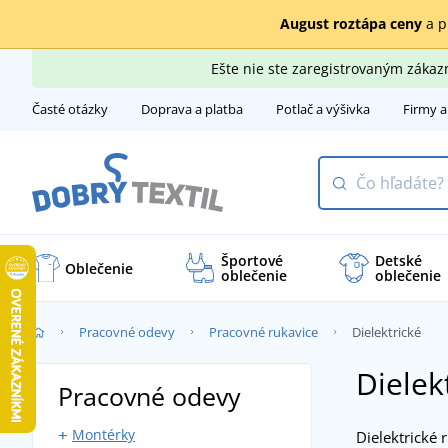
August roztápa ceny
a p
Ešte nie ste zaregistrovaným záka
Časté otázky
Doprava a platba
Potlač a výšivka
Firmy a
Športové
Detské
Oblečenie
oblečenie
oblečenie
Pracovné odevy
Pracovné rukavice
Dielektrické
Dielek
Pracovné odevy
Montérky
Dielektrické