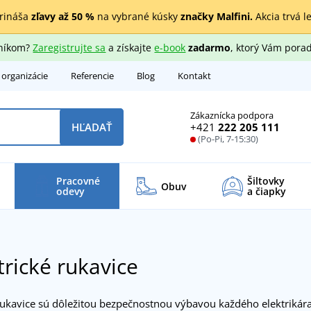
rináša
zľavy až 50 %
na vybrané kúsky
značky Malfini.
Akcia trvá l
zníkom?
Zaregistrujte sa
a získajte
e-book
zadarmo
, ktorý Vám porad
 organizácie
Referencie
Blog
Kontakt
Zákaznícka podpora
+421
222 205 111
HĽADAŤ
(Po-Pi, 7-15:30)
Pracovné
Šiltovky
Obuv
odevy
a čiapky
trické rukavice
 rukavice sú dôležitou bezpečnostnou výbavou každého elektrikára