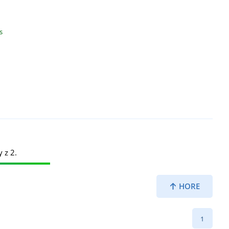
s
y z 2.
HORE
1