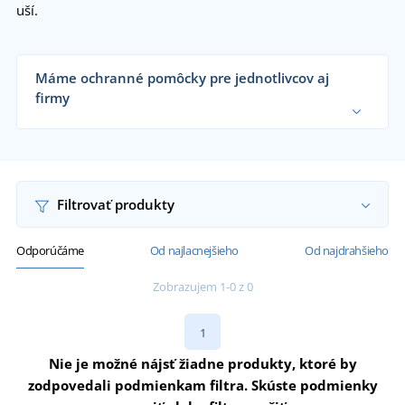
uší.
Máme ochranné pomôcky pre jednotlivcov aj
firmy
Dodávame ochranné pracovné pomôcky
remeselníkom, dielňam, veľkým výrobným firmám
aj koncovým zákazníkom už od 1 kusu.
Chcem vedieť viac
Filtrovať produkty
Odporúčáme
Od najlacnejšieho
Od najdrahšieho
Zobrazujem 1-0 z 0
1
Nie je možné nájsť žiadne produkty, ktoré by
zodpovedali podmienkam filtra. Skúste podmienky