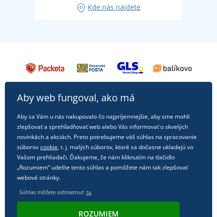
Kde nás nájdete
každú príležitosť!
Aby web fungoval, ako má
Aby sa Vám u nás nakupovalo čo najpríjemnejšie, aby sme mohli
zlepšovať a sprehľadňovať web alebo Vás informovať o skvelých
novinkách a akciách. Preto potrebujeme váš súhlas na spracovanie
súborov
cookie
, t. j. malých súborov, ktoré sa dočasne ukladajú vo
Vašom prehliadači. Ďakujeme, že nám kliknutím na tlačidlo
„Rozumiem“ udelíte tento súhlas a pomôžete nám tak zlepšovať
Sledujte nás na sociálnych sieťach
webové stránky.
Súhlas môžete odmietnuť
tu
ROZUMIEM