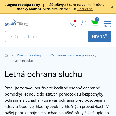
August roztápa ceny
a prináša
zľavy až 50 %
na vybrané kúsky
značky Malfini.
Akcia trvá len do 16. 8.
Pozrieť sa.
0
MENU
HĽADAŤ
Pracovné odevy
Ochranné pracovné pomôcky
Ochrana sluchu
Letná ochrana sluchu
Pracujte zdravo, používajte kvalitné osobné ochranné
pomôcky! Jednou z dôležitých pomôcok sú bezpochyby
ochranné slúchadlá, ktoré vás ochránia pred pôsobením
zdraviu škodlivej hladiny zvuku v hlučných prevádzkach. V
našej ponuke nájdete slúchadlá a ušné zátky čiže štuple do