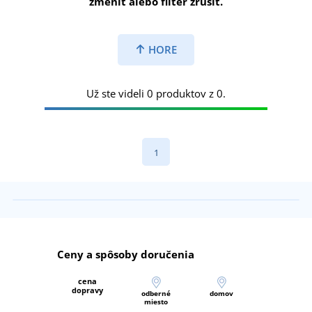
zmeniť alebo filter zrušiť.
HORE
Už ste videli 0 produktov z 0.
1
Ceny a spôsoby doručenia
cena
dopravy
odberné
domov
miesto