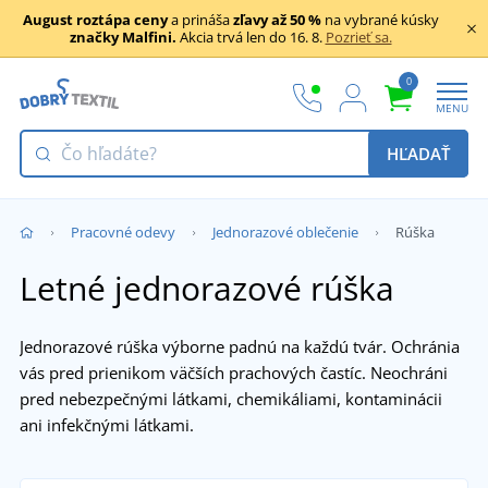
August roztápa ceny
a prináša
zľavy až 50 %
na vybrané kúsky
značky Malfini.
Akcia trvá len do 16. 8.
Pozrieť sa.
0
MENU
HĽADAŤ
Pracovné odevy
Jednorazové oblečenie
Rúška
Letné jednorazové rúška
Jednorazové rúška výborne padnú na každú tvár. Ochránia
vás pred prienikom väčších prachových častíc. Neochráni
pred nebezpečnými látkami, chemikáliami, kontaminácii
ani infekčnými látkami.