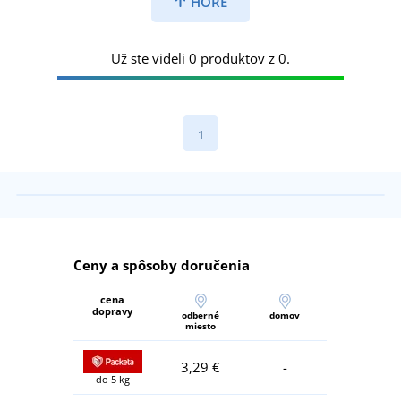
HORE
Už ste videli 0 produktov z 0.
1
Ceny a spôsoby doručenia
cena
dopravy
odberné
domov
miesto
3,29 €
-
do 5 kg