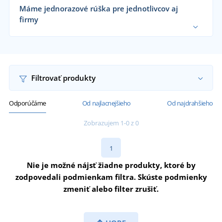
Máme jednorazové rúška pre jednotlivcov aj
firmy
Dodávame jednorazové rúška zdravotníckym
zariadeniam, potravinárskym a
poľnohospodárskym spoločnostiam, veľkým
výrobným firmám aj koncovým zákazníkom už od
1 kusu.
Chcem vedieť viac
Filtrovať produkty
Odporúčáme
Od najlacnejšieho
Od najdrahšieho
Zobrazujem 1-0 z 0
1
Nie je možné nájsť žiadne produkty, ktoré by
zodpovedali podmienkam filtra. Skúste podmienky
zmeniť alebo filter zrušiť.