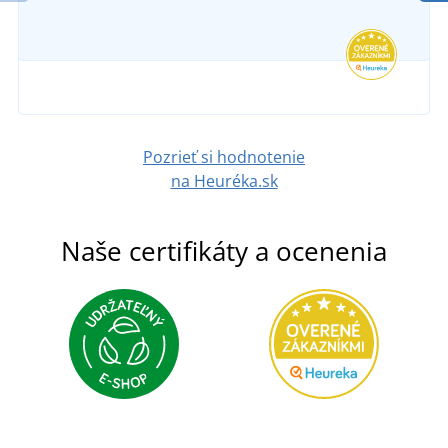
Pozrieť si hodnotenie
na Heuréka.sk
Naše certifikáty a ocenenia