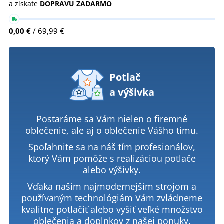
a získate
DOPRAVU ZADARMO
0,00 €
/ 69,99 €
Potlač
a výšivka
Postaráme sa Vám nielen o firemné
oblečenie, ale aj o oblečenie Vášho tímu.
Spoľahnite sa na náš tím profesionálov,
ktorý Vám pomôže s realizáciou potlače
alebo výšivky.
Vďaka našim najmodernejším strojom a
používaným technológiám Vám zvládneme
kvalitne potlačiť alebo vyšiť veľké množstvo
oblečenia a doplnkov z našej ponuky.