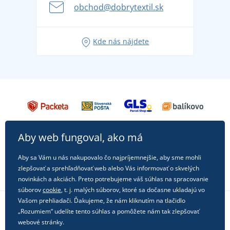
pripravte sa na dovolenku bez starostí
obchod@dobrytextil.sk
Tipy na svieže outfity pre pohodové leto
Obľúbené tričko City v hlavnej úlohe: outfity na
Kde nás nájdete
každú príležitosť!
Aby web fungoval, ako má
Aby sa Vám u nás nakupovalo čo najpríjemnejšie, aby sme mohli
zlepšovať a sprehľadňovať web alebo Vás informovať o skvelých
novinkách a akciách. Preto potrebujeme váš súhlas na spracovanie
súborov
cookie
, t. j. malých súborov, ktoré sa dočasne ukladajú vo
Vašom prehliadači. Ďakujeme, že nám kliknutím na tlačidlo
„Rozumiem“ udelíte tento súhlas a pomôžete nám tak zlepšovať
Sledujte nás na sociálnych sieťach
webové stránky.