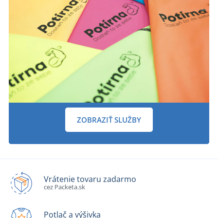
ZOBRAZIŤ SLUŽBY
Vrátenie tovaru zadarmo
cez Packeta.sk
Potlač a výšivka