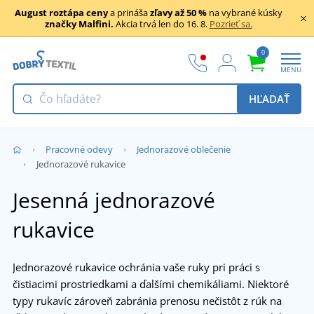
August roztápa ceny
a prináša
zľavy až 50 %
na vybrané kúsky
značky Malfini.
Akcia trvá len do 16. 8.
Pozrieť sa.
0
MENU
HĽADAŤ
Pracovné odevy
Jednorazové oblečenie
Jednorazové rukavice
Jesenná jednorazové
rukavice
Jednorazové rukavice ochránia vaše ruky pri práci s
čistiacimi prostriedkami a ďalšími chemikáliami. Niektoré
typy rukavíc zároveň zabránia prenosu nečistôt z rúk na