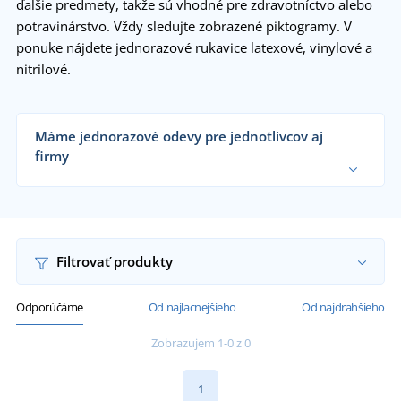
ďalšie predmety, takže sú vhodné pre zdravotníctvo alebo
potravinárstvo. Vždy sledujte zobrazené piktogramy. V
ponuke nájdete jednorazové rukavice latexové, vinylové a
nitrilové.
Máme jednorazové odevy pre jednotlivcov aj
firmy
Dodávame jednorazové rukavice zdravotníckym
zariadeniam, potravinárskym a
poľnohospodárskym spoločnostiam, lakovniam,
veľkým firmám aj koncovým zákazníkom už od 1
kusu.
Chcem vedieť viac
Filtrovať produkty
Odporúčáme
Od najlacnejšieho
Od najdrahšieho
Zobrazujem 1-0 z 0
1