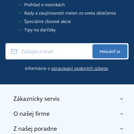
Prehľad o novinkách
Rady a zaujímavosti nielen zo sveta oblečenia
Špeciálne zľavové akcie
Tipy na darčeky
PRIHLÁSIŤ SA
Informácie o
spracovaní osobných údajov
.
Zákaznícky servis
O našej firme
Kontakt
Obchodné podmienky
Z našej poradne
O nás
Doprava a platba