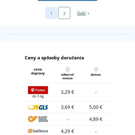
1
2
Ďalší
Ceny a spôsoby doručenia
cena
dopravy
odberné
domov
miesto
3,29 €
-
do 5 kg
3,69 €
5,00 €
-
4,89 €
4,29 €
-