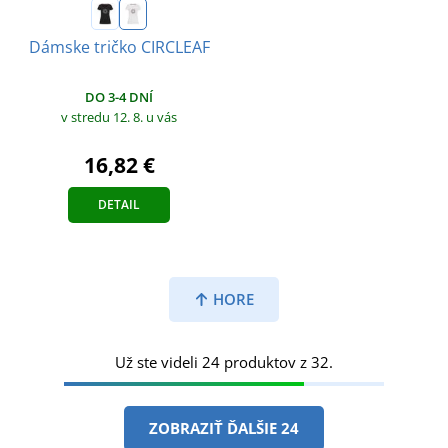
Dámske tričko CIRCLEAF
DO 3-4 DNÍ
v stredu 12. 8.
u vás
16,82 €
DETAIL
HORE
Už ste videli 24 produktov z 32.
ZOBRAZIŤ ĎALŠIE 24