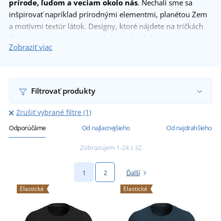
prírode, ľuďom a veciam okolo nás
. Nechali sme sa
inšpirovať napríklad prírodnými elementmi, planétou Zem
a motívmi textúr látok. Designy, ktoré nájdete na tričkách
Bontis, nesú časť našich hodnôt – udržateľnosť a inovácie.
Zobraziť viac
Chcete sa o značke Bontis dozvedieť viac? Prečítajte si
príbeh značky Bontis.
Filtrovať produkty
Zrušiť vybrané filtre (1)
Odporúčáme
Od najlacnejšieho
Od najdrahšieho
Zobrazujem 1-24 z 32
1
2
Ďalší
Elastické
Elastické