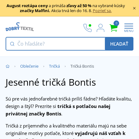
August roztápa ceny
a prináša
zľavy až 50 %
na vybrané kúsky
značky Malfini.
Akcia trvá len do 16. 8.
Pozrieť sa.
0
MENU
HĽADAŤ
Oblečenie
Tričká
Tričká Bontis
Jesenné tričká Bontis
Sú pre vás jednofarebné tričká príliš fádne? Hľadáte kvalitu,
design a štýl? Prezrite si
tričká s potlačou našej
privátnej značky Bontis
.
Tričká z príjemného a kvalitného materiálu majú na sebe
originálne motívy potlače, ktoré
vyjadrujú náš vzťah k