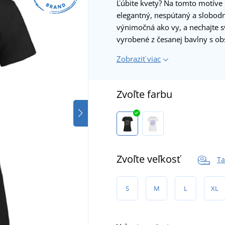
Ľúbite kvety? Na tomto motíve i
elegantný, nespútaný a slobodný
výnimočná ako vy, a nechajte sv
vyrobené z česanej bavlny s o
Zobraziť viac
Zvoľte farbu
Zvoľte veľkosť
Ta
S
M
L
XL