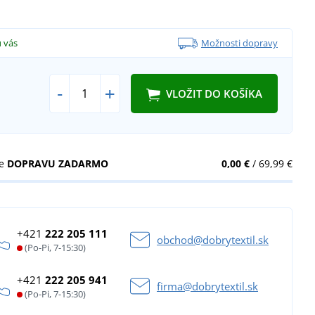
 sobě velikost S
u vás
Možnosti dopravy
-
+
VLOŽIT DO KOŠÍKA
te
DOPRAVU ZADARMO
0,00 €
/ 69,99 €
+421
222 205 111
obchod@dobrytextil.sk
(Po-Pi, 7-15:30)
+421
222 205 941
firma@dobrytextil.sk
(Po-Pi, 7-15:30)