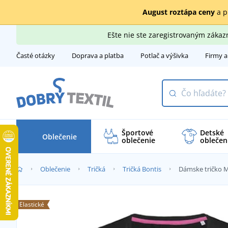
August roztápa ceny
a p
Ešte nie ste zaregistrovaným záka
Časté otázky
Doprava a platba
Potlač a výšivka
Firmy a
Športové
Detské
Oblečenie
oblečenie
oblečen
Oblečenie
Tričká
Tričká Bontis
Dámske tričko
Elastické