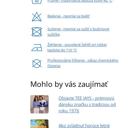
Pranie - maximálna teplota vody 40 °C
Bielenie - nesmie sa bieliť
Sušenie - nesmie sa sušiť v bubnovej
sušičke
Žehlenie - povolené žehliť pri nízkej
teplote do 110 °C
Profesionálne čištenie - zákaz chemického
čistenia
Mohlo by vás zaujímať
Objavte TEE JAYS - prémiovú
dánsku značku s tradíciou od
roku 1976
Ako zvládnuť horúce letné