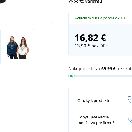
Vyberte variantu
Modelka měří 164 cm a má na
Skladom
1 ks
v pondelok 10. 8.
16,82 €
13,90 €
bez DPH
Nakúpte ešte za
69,99 €
a získa
Otázky k produktu
Dopytujete väčšie
množstvo pre firmu?