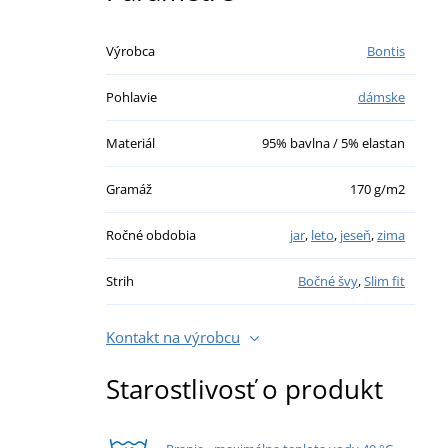
Výrobca
Bontis
Pohlavie
dámske
Materiál
95% bavlna / 5% elastan
Gramáž
170 g/m2
Ročné obdobia
jar
,
leto
,
jeseň
,
zima
Strih
Bočné švy
,
Slim fit
Kontakt na výrobcu
Starostlivosť o produkt