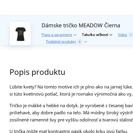
Dámske tričko MEADOW
Čierna
Popis a parametre
Tabuľka veľkostí
Videá
1
Podobné produkty
6
Popis produktu
Ľúbite kvety? Na tomto motíve ich je plno ako na jarnej lúke
si túto kvetinovú potlač, ktorá je rovnako výnimočná ako vy, 
Tričko je mäkké a hebké na dotyk. Je vyrobené z česanej bav
priliehavé, aby dobre padlo na telo. Má módny široký výstri
zosilnené ramenné švy pre vyššiu odolnosť a tvarovú stálosť
U trička môže mať kontrastný pásik okolo krku sivú farbu.