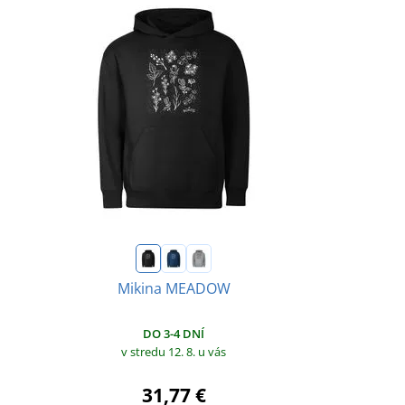
Mikina MEADOW
DO 3-4 DNÍ
v stredu 12. 8.
u vás
31,77 €