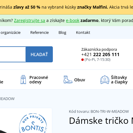
rináša
zľavy až 50 %
na vybrané kúsky
značky Malfini.
Akcia trvá l
zníkom?
Zaregistrujte sa
a získajte
e-book
zadarmo
, ktorý Vám porad
 organizácie
Referencie
Blog
Kontakt
Zákaznícka podpora
+421
222 205 111
HĽADAŤ
(Po-Pi, 7-15:30)
Pracovné
Šiltovky
Obuv
ie
odevy
a čiapky
 MEADOW
Kód tovaru:
BON-TRI-W-MEADOW
Dámske tričk