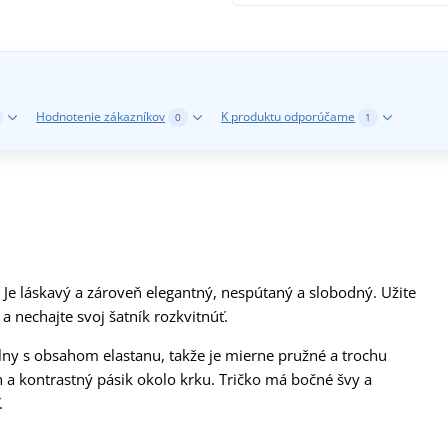
Hodnotenie zákazníkov
K produktu odporúčame
0
1
. Je láskavý a zároveň elegantný, nespútaný a slobodný. Užite
a nechajte svoj šatník rozkvitnúť.
lny s obsahom elastanu, takže je mierne pružné a trochu
h a kontrastný pásik okolo krku. Tričko má bočné švy a
.