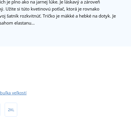
ch je plno ako na jarnej lúke. Je láskavý a zároveň
. Užite si túto kvetinovú potlač, ktorá je rovnako
oj šatník rozkvitnúť. Tričko je mäkké a hebké na dotyk. Je
bsahom elastanu…
buľka veľkostí
2XL