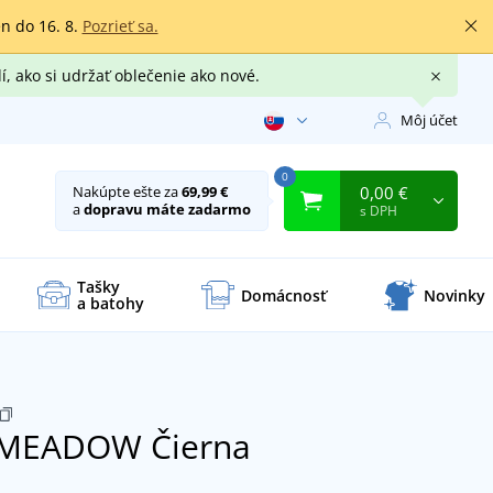
en do 16. 8.
Pozrieť sa.
í, ako si udržať oblečenie ako nové.
Môj účet
0
0,00 €
Nakúpte ešte za
69,99 €
a
dopravu máte zadarmo
s DPH
Tašky
Domácnosť
Novinky
a batohy
o MEADOW
Čierna