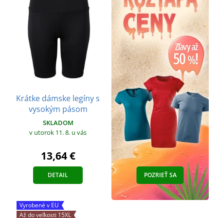
Krátke dámske legíny s
vysokým pásom
SKLADOM
v utorok 11. 8.
u vás
13,64 €
DETAIL
POZRIEŤ SA
Vyrobené v EU
Až do veľkosti 15XL