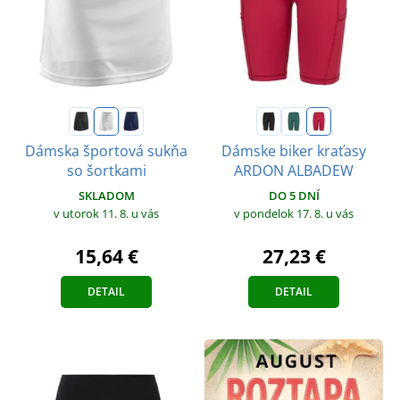
Dámska športová sukňa
Dámske biker kraťasy
so šortkami
ARDON ALBADEW
SKLADOM
DO 5 DNÍ
v utorok 11. 8.
u vás
v pondelok 17. 8.
u vás
15,64 €
27,23 €
DETAIL
DETAIL