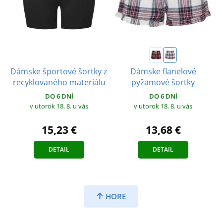
Dámske športové šortky z
Dámske flanelové
recyklovaného materiálu
pyžamové šortky
DO 6 DNÍ
DO 6 DNÍ
v utorok 18. 8.
u vás
v utorok 18. 8.
u vás
15,23 €
13,68 €
DETAIL
DETAIL
HORE