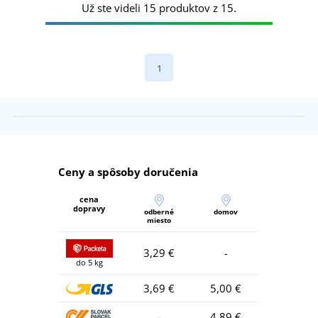
Už ste videli 15 produktov z 15.
1
Ceny a spôsoby doručenia
cena
dopravy
odberné
domov
miesto
3,29 €
-
do 5 kg
3,69 €
5,00 €
-
4,89 €