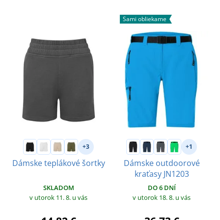
Sami obliekame
+3
+1
Dámske teplákové šortky
Dámske outdoorové
kraťasy JN1203
SKLADOM
DO 6 DNÍ
v utorok 11. 8.
u vás
v utorok 18. 8.
u vás