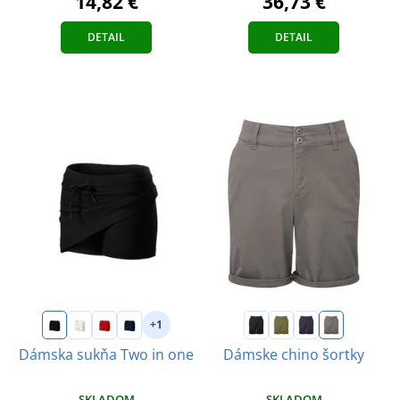
14,82 €
36,73 €
DETAIL
DETAIL
+1
Dámska sukňa Two in one
Dámske chino šortky
SKLADOM
SKLADOM