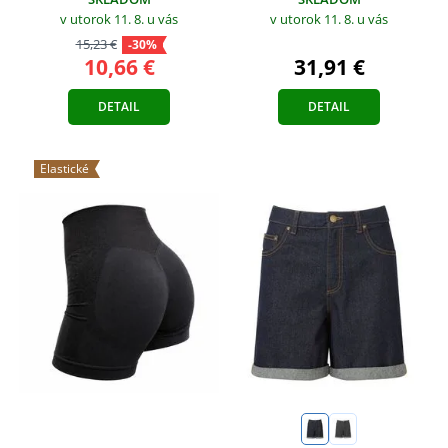
v utorok 11. 8.
u vás
v utorok 11. 8.
u vás
15,23 €
-30%
10,66 €
31,91 €
DETAIL
DETAIL
Elastické