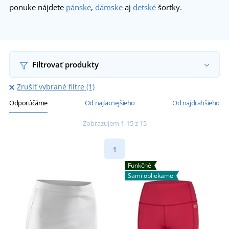
ponuke nájdete
pánske
,
dámske
aj
detské
šortky.
Filtrovať produkty
Zrušiť vybrané filtre (1)
Odporúčáme
Od najlacnejšieho
Od najdrahšieho
Zobrazujem 1-15 z 15
1
Funkčné
Sami obliekame