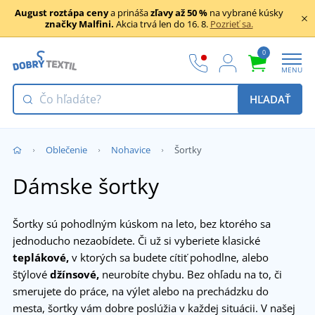
August roztápa ceny
a prináša
zľavy až 50 %
na vybrané kúsky
značky Malfini.
Akcia trvá len do 16. 8.
Pozrieť sa.
0
MENU
HĽADAŤ
Oblečenie
Nohavice
Šortky
Dámske šortky
Šortky sú pohodlným kúskom na leto, bez ktorého sa
jednoducho nezaobídete. Či už si vyberiete klasické
teplákové,
v ktorých sa budete cítiť pohodlne, alebo
štýlové
džínsové,
neurobíte chybu. Bez ohľadu na to, či
smerujete do práce, na výlet alebo na prechádzku do
mesta, šortky vám dobre poslúžia v každej situácii. V našej