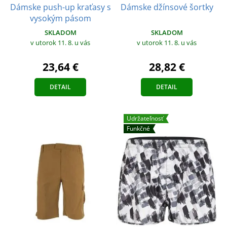
Dámske push-up kraťasy s
Dámske džínsové šortky
vysokým pásom
SKLADOM
SKLADOM
v utorok 11. 8.
u vás
v utorok 11. 8.
u vás
23,64 €
28,82 €
DETAIL
DETAIL
Udržateľnosť
Funkčné