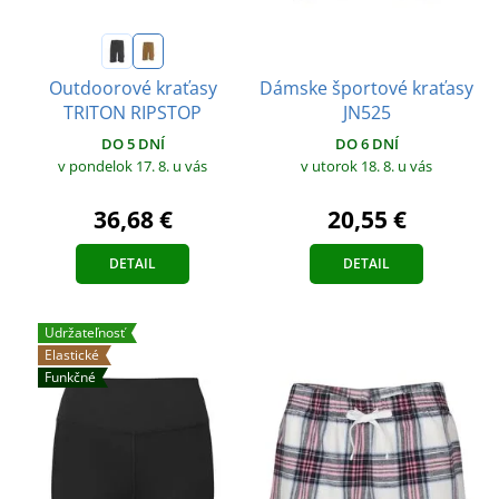
Dámske športové kraťasy
Outdoorové kraťasy
JN525
TRITON RIPSTOP
DO 6 DNÍ
DO 5 DNÍ
v utorok 18. 8.
u vás
v pondelok 17. 8.
u vás
20,55 €
36,68 €
DETAIL
DETAIL
Udržateľnosť
Elastické
Funkčné