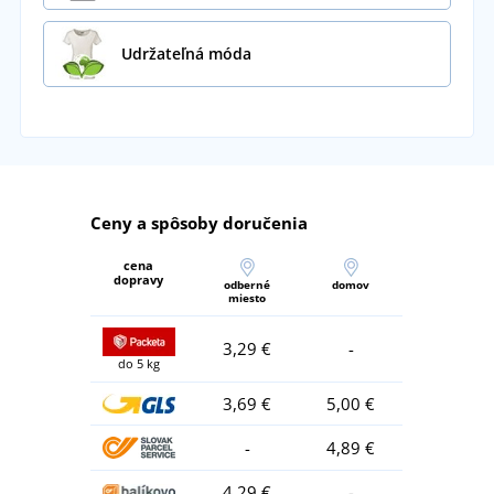
Udržateľná móda
Ceny a spôsoby doručenia
cena
dopravy
odberné
domov
miesto
3,29 €
-
do 5 kg
3,69 €
5,00 €
-
4,89 €
4,29 €
-