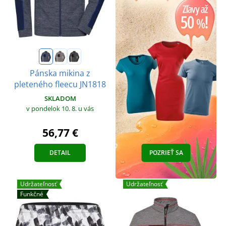
Pánska mikina z
pleteného fleecu JN1818
SKLADOM
v pondelok 10. 8.
u vás
56,77 €
DETAIL
POZRIEŤ SA
Udržateľnosť
Udržateľnosť
Funkčné