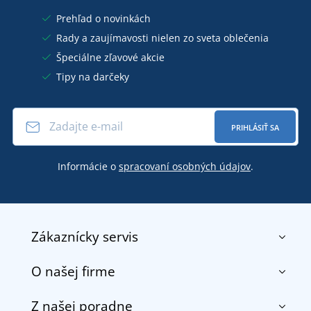
Prehľad o novinkách
Rady a zaujímavosti nielen zo sveta oblečenia
Špeciálne zľavové akcie
Tipy na darčeky
PRIHLÁSIŤ SA
Informácie o
spracovaní osobných údajov
.
Zákaznícky servis
O našej firme
Kontakt
Obchodné podmienky
Z našej poradne
O nás