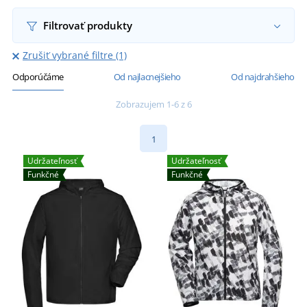
Filtrovať produkty
Zrušiť vybrané filtre (1)
Odporúčáme
Od najlacnejšieho
Od najdrahšieho
Zobrazujem 1-6 z 6
1
Udržateľnosť
Udržateľnosť
Funkčné
Funkčné