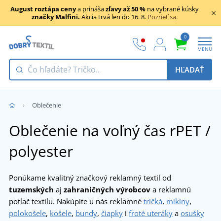
August roztápa ceny
a prináša
zľavy až 50 %
na vybrané kúsky
značky Malfini.
Akcia trvá len do 16. 8.
Pozrieť sa.
0
MENU
HĽADAŤ
Oblečenie
Oblečenie na voľný čas rPET /
polyester
Ponúkame kvalitný značkový reklamný textil od
tuzemských
aj
zahraničných výrobcov
a reklamnú
potlač textilu. Nakúpite u nás reklamné
tričká
,
mikiny
,
polokošele
,
košele
,
bundy
,
čiapky
i
froté uteráky
a
osušky