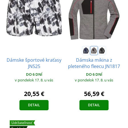
Dámske športové kraťasy
Dámska mikina z
JN525
pleteného fleecu JN1817
DO 6 DNÍ
DO 6 DNÍ
v pondelok 17. 8.
u vás
v pondelok 17. 8.
u vás
20,55 €
56,59 €
DETAIL
DETAIL
Udržateľnosť