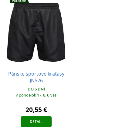
Funkčné
Pánske športové kraťasy
JN526
DO 6 DNÍ
v pondelok 17. 8.
u vás
20,55 €
DETAIL