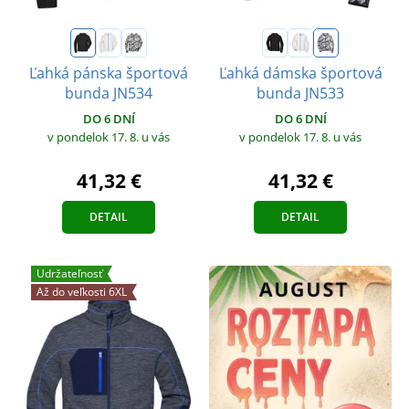
Ľahká pánska športová
Ľahká dámska športová
bunda JN534
bunda JN533
DO 6 DNÍ
DO 6 DNÍ
v pondelok 17. 8.
u vás
v pondelok 17. 8.
u vás
41,32 €
41,32 €
DETAIL
DETAIL
Udržateľnosť
Až do veľkosti 6XL