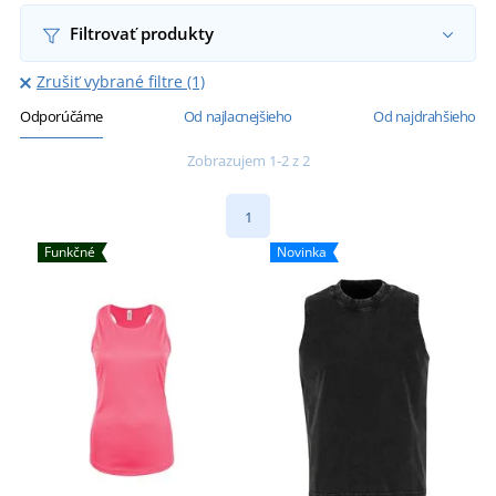
Filtrovať produkty
Zrušiť vybrané filtre (1)
Odporúčáme
Od najlacnejšieho
Od najdrahšieho
Zobrazujem 1-2 z 2
1
Funkčné
Novinka