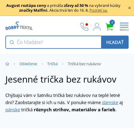
August roztápa ceny
a prináša
zľavy až 50 %
na vybrané kúsky
značky Malfini.
Akcia trvá len do 16. 8.
Pozrieť sa.
0
MENU
HĽADAŤ
Oblečenie
Tričká
Tričká bez rukávov
Jesenné trička bez rukávov
Chýbajú vám v šatníku tričká bez rukávov na teplé letné
dni? Zaobstarajte si ich u nás. V ponuke máme
dámske
aj
pánske
tričká
rôznych strihov, materiálov a farieb
.