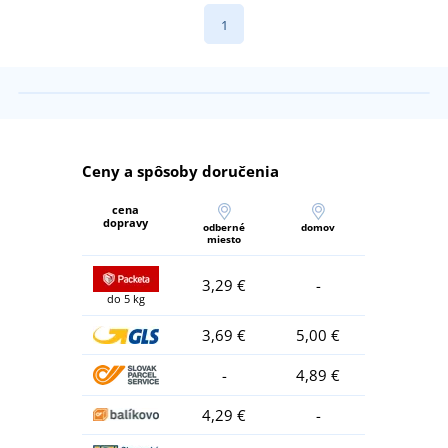
1
Ceny a spôsoby doručenia
cena
dopravy
odberné
domov
miesto
3,29 €
-
do 5 kg
3,69 €
5,00 €
-
4,89 €
4,29 €
-