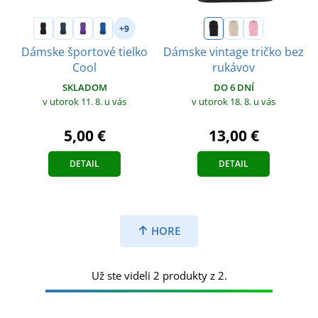
+9
Dámske športové tielko
Dámske vintage tričko bez
Cool
rukávov
SKLADOM
DO 6 DNÍ
v utorok 11. 8.
u vás
v utorok 18. 8.
u vás
5,00 €
13,00 €
DETAIL
DETAIL
HORE
Už ste videli 2 produkty z 2.