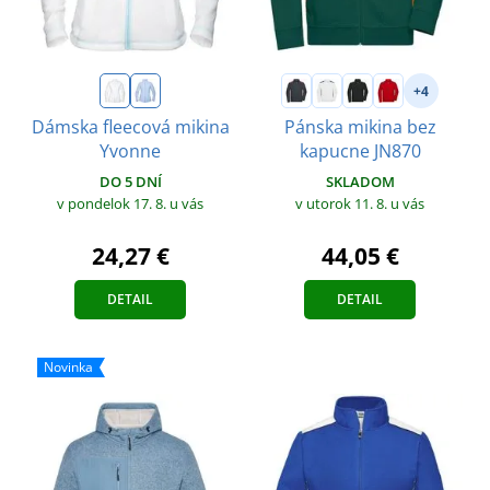
+4
Dámska fleecová mikina
Pánska mikina bez
Yvonne
kapucne JN870
DO 5 DNÍ
SKLADOM
v pondelok 17. 8.
u vás
v utorok 11. 8.
u vás
24,27 €
44,05 €
DETAIL
DETAIL
Novinka