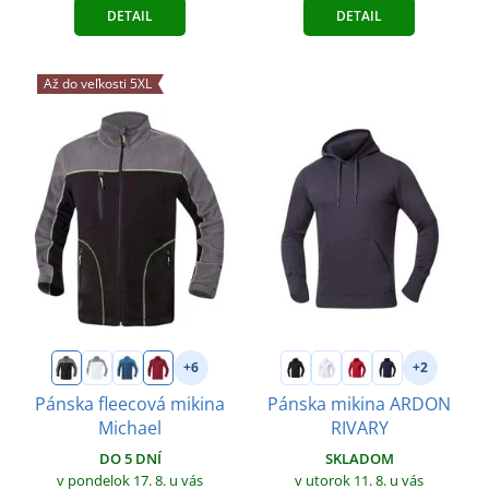
DETAIL
DETAIL
Až do veľkosti 5XL
+6
+2
Pánska fleecová mikina
Pánska mikina ARDON
Michael
RIVARY
DO 5 DNÍ
SKLADOM
v pondelok 17. 8.
u vás
v utorok 11. 8.
u vás