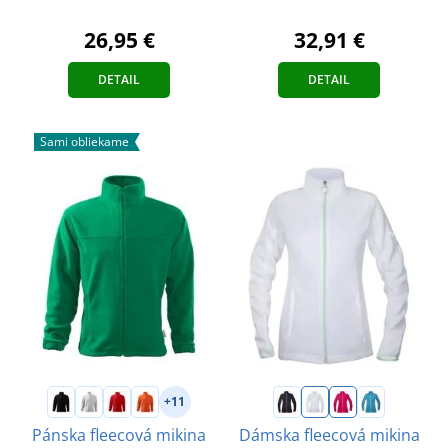
26,95 €
32,91 €
DETAIL
DETAIL
Sami obliekame
+11
Pánska fleecová mikina
Dámska fleecová mikina