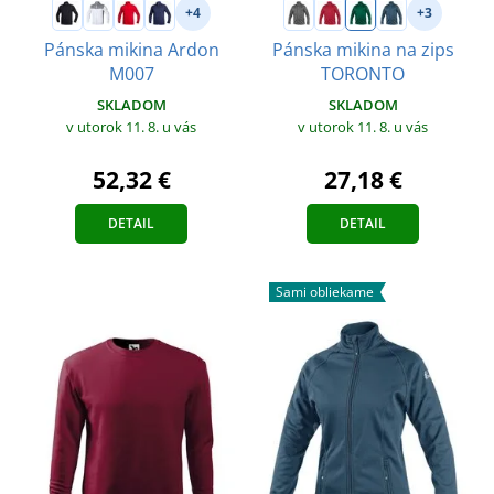
+4
+3
Pánska mikina Ardon
Pánska mikina na zips
M007
TORONTO
SKLADOM
SKLADOM
v utorok 11. 8.
u vás
v utorok 11. 8.
u vás
52,32 €
27,18 €
DETAIL
DETAIL
Sami obliekame