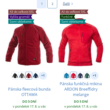
1
2
Ďalší
Až do veľkosti 6XL
Až do veľkosti 5XL
Vyššia gramáž
Funkčné
Sami obliekame
Sami obliekame
+1
+1
Pánska funkčná mikina
Pánska fleecová bunda
ARDON Breeffidry
OTTAWA
melange
DO 5 DNÍ
DO 5 DNÍ
v pondelok 17. 8.
u vás
v pondelok 17. 8.
u vás