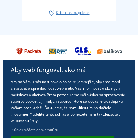
Obľúbené tričko City v hlavnej úlohe: outfity na
Kde nás nájdete
každú príležitosť!
Aby web fungoval, ako má
Aby sa Vám u nás nakupovalo čo najpríjemnejšie, aby sme mohli
zlepšovať a sprehľadňovať web alebo Vás informovať o skvelých
novinkách a akciách. Preto potrebujeme váš súhlas na spracovanie
súborov
cookie
, t. j. malých súborov, ktoré sa dočasne ukladajú vo
Vašom prehliadači. Ďakujeme, že nám kliknutím na tlačidlo
„Rozumiem“ udelíte tento súhlas a pomôžete nám tak zlepšovať
Sledujte nás na sociálnych sieťach
webové stránky.
Súhlas môžete odmietnuť
tu