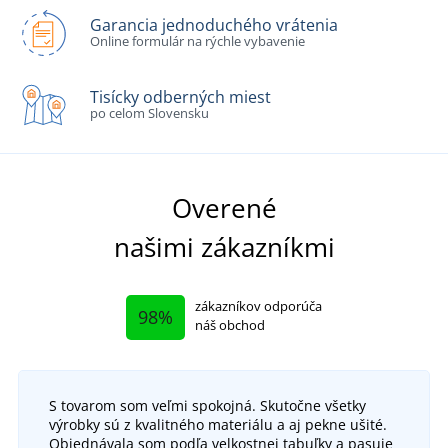
Garancia jednoduchého vrátenia
Online formulár na rýchle vybavenie
Tisícky odberných miest
po celom Slovensku
Overené
našimi zákazníkmi
zákazníkov odporúča
98%
náš obchod
S tovarom som veľmi spokojná. Skutočne všetky
výrobky sú z kvalitného materiálu a aj pekne ušité.
Objednávala som podľa velkostnej tabuľky a pasuje