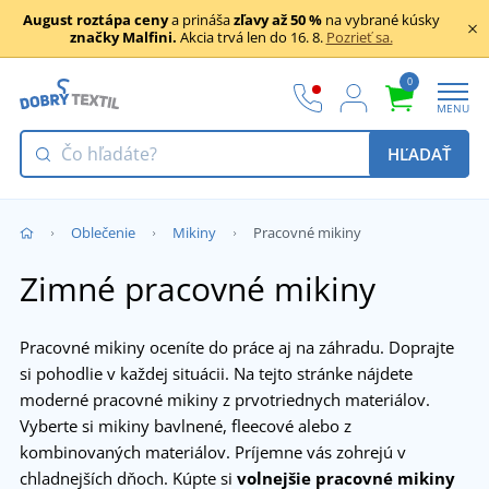
August roztápa ceny
a prináša
zľavy až 50 %
na vybrané kúsky
značky Malfini.
Akcia trvá len do 16. 8.
Pozrieť sa.
0
MENU
HĽADAŤ
Oblečenie
Mikiny
Pracovné mikiny
Zimné pracovné mikiny
Pracovné mikiny oceníte do práce aj na záhradu. Doprajte
si pohodlie v každej situácii. Na tejto stránke nájdete
moderné pracovné mikiny z prvotriednych materiálov.
Vyberte si mikiny bavlnené, fleecové alebo z
kombinovaných materiálov. Príjemne vás zohrejú v
chladnejších dňoch. Kúpte si
volnejšie pracovné mikiny