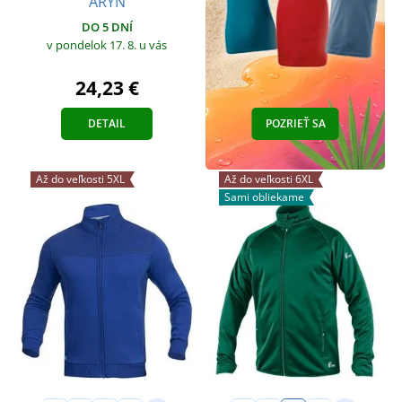
ARYN
DO 5 DNÍ
v pondelok 17. 8.
u vás
24,23 €
DETAIL
POZRIEŤ SA
Až do veľkosti 5XL
Až do veľkosti 6XL
Sami obliekame