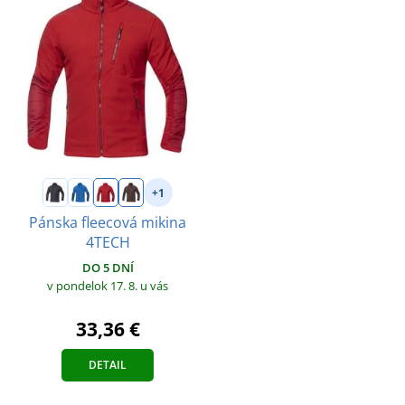
+1
Pánska fleecová mikina
4TECH
DO 5 DNÍ
v pondelok 17. 8.
u vás
33,36 €
DETAIL