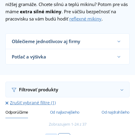
nižšej gramáže. Chcete silnú a teplú mikinu? Potom pre vás
máme
extra silné mikiny
. Pre väčšiu bezpečnosť na
pracovisku sa vám budú hodiť
reflexné mikiny
.
Oblečieme jednotlivcov aj firmy
Dodávame mikiny reklamným agentúram,
firmám, obchodníkom s textilom, školám aj
Potlač a výšivka
koncovým zákazníkom už od 1 kusu.
Chcem vedieť viac
Na nami dodávané mikiny vám vytlačíme alebo
vyšijeme motív podľa vašeho priania.
Chcem vedieť viac
Filtrovať produkty
Zrušiť vybrané filtre (1)
Odporúčáme
Od najlacnejšieho
Od najdrahšieho
Zobrazujem 1-24 z 37