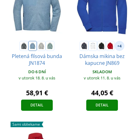
+4
Pletená flísová bunda
Dámska mikina bez
JN1874
kapucne JN869
DO 6 DNÍ
SKLADOM
v utorok 18. 8.
u vás
v utorok 11. 8.
u vás
58,91 €
44,05 €
DETAIL
DETAIL
Sami obliekame