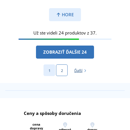
HORE
Už ste videli 24 produktov z 37.
ZOBRAZIŤ ĎALŠIE 24
1
2
Ďalší
Ceny a spôsoby doručenia
cena
dopravy
odberné
domov