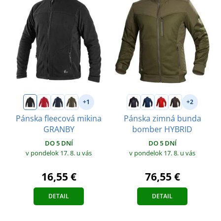
+1
+2
Pánska fleecová mikina
Pánska zimná bunda
GRANBY
bomber HYBRID
DO 5 DNÍ
DO 5 DNÍ
v pondelok 17. 8.
u vás
v pondelok 17. 8.
u vás
16,55 €
76,55 €
DETAIL
DETAIL