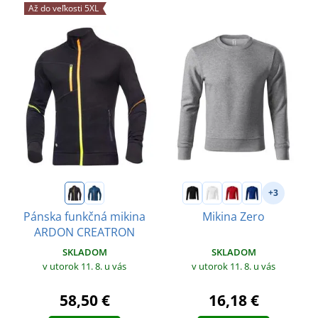
Až do veľkosti 5XL
+3
Pánska funkčná mikina
Mikina Zero
ARDON CREATRON
SKLADOM
SKLADOM
v utorok 11. 8.
u vás
v utorok 11. 8.
u vás
16,18 €
58,50 €