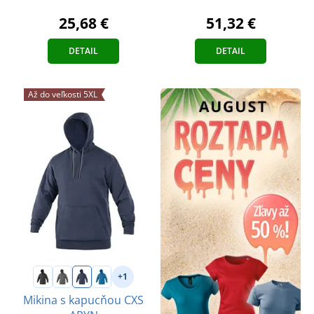
25,68 €
51,32 €
DETAIL
DETAIL
Až do veľkosti 5XL
+1
Mikina s kapucňou CXS