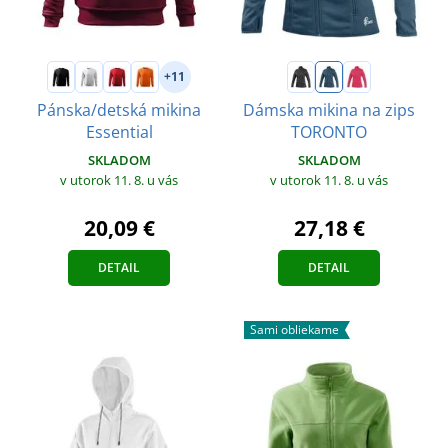
+11
Pánska/detská mikina
Dámska mikina na zips
Essential
TORONTO
SKLADOM
SKLADOM
v utorok 11. 8.
u vás
v utorok 11. 8.
u vás
20,09 €
27,18 €
DETAIL
DETAIL
Sami obliekame