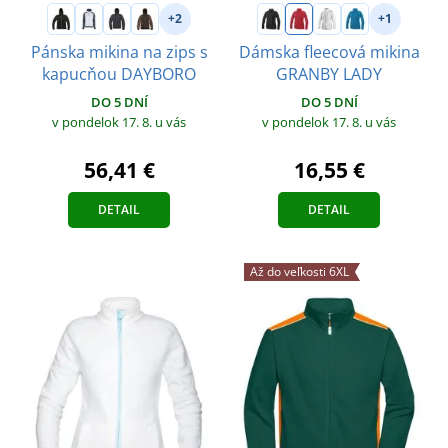
+2
+1
Pánska mikina na zips s
Dámska fleecová mikina
kapucňou DAYBORO
GRANBY LADY
DO 5 DNÍ
DO 5 DNÍ
v pondelok 17. 8.
u vás
v pondelok 17. 8.
u vás
56,41 €
16,55 €
DETAIL
DETAIL
Až do veľkosti 6XL