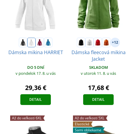
+12
Dámska mikina HARRIET
Dámska fleecová mikina
Jacket
DO 5 DNÍ
SKLADOM
v pondelok 17. 8.
u vás
v utorok 11. 8.
u vás
29,36 €
17,68 €
DETAIL
DETAIL
Až do veľkosti 6XL
Až do veľkosti 5XL
Elastické
Sami obliekame