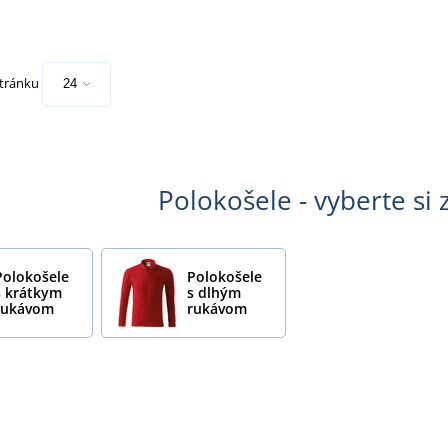
stránku
Polokošele - vyberte si 
Polokošele
Polokošele
s krátkym
s dlhým
rukávom
rukávom