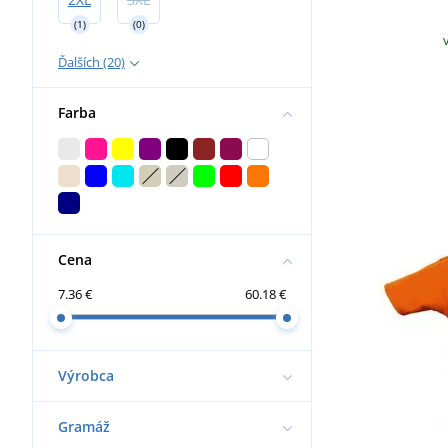
(1)
(0)
Ďalších (20)
Farba
Cena
7.36 €
60.18 €
Výrobca
Gramáž