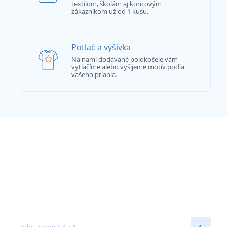
textilom, školám aj koncovým
zákazníkom už od 1 kusu.
Potlač a výšivka
Na nami dodávané polokošele vám
vytlačíme alebo vyšijeme motív podľa
vašeho priania.
Zobrazujem 1-4 z 4