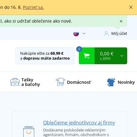
en do 16. 8.
Pozrieť sa.
í, ako si udržať oblečenie ako nové.
Môj účet
0
0,00 €
Nakúpte ešte za
69,99 €
a
dopravu máte zadarmo
s DPH
Tašky
Domácnosť
Novinky
a batohy
Oblečieme jednotlivcov aj firmy
Dodávame polokošele reklamným
agentúram, firmám, obchodníkom s