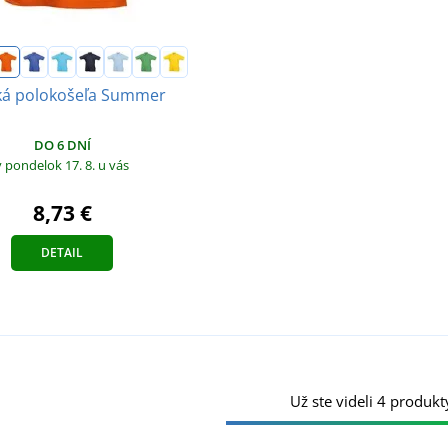
ká polokošeľa Summer
DO 6 DNÍ
v pondelok 17. 8.
u vás
8,73 €
DETAIL
Už ste videli 4 produkt