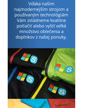
Vďaka našim
najmodernejším strojom a
používaným technológiám
Vám zvládneme kvalitne
potlačiť alebo vyšiť veľké
množstvo oblečenia a
doplnkov z našej ponuky.