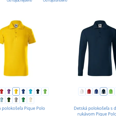
Od najlacnejšieho
Od najdrahšieho
Detská polokošeľa s 
 polokošeľa Pique Polo
rukávom Pique Polo