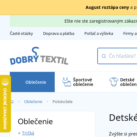
August roztápa ceny
a p
Ešte nie ste zaregistrovaným záka
Časté otázky
Doprava a platba
Potlač a výšivka
Firmy a
Športové
Detské
Oblečenie
oblečenie
oblečen
Oblečenie
Polokošele
Detské
Oblečenie
Tričká
Zvýšte si pre