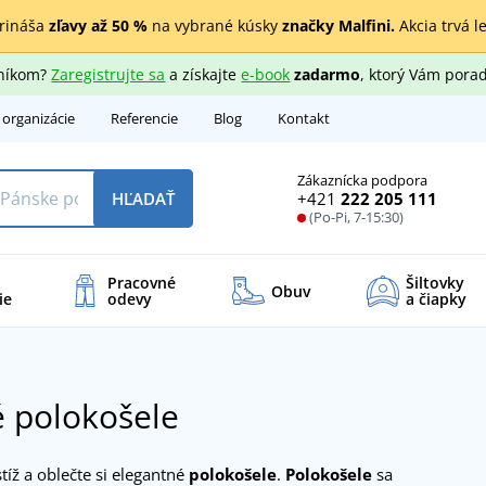
rináša
zľavy až 50 %
na vybrané kúsky
značky Malfini.
Akcia trvá l
zníkom?
Zaregistrujte sa
a získajte
e-book
zadarmo
, ktorý Vám porad
 organizácie
Referencie
Blog
Kontakt
Zákaznícka podpora
+421
222 205 111
HĽADAŤ
(Po-Pi, 7-15:30)
Pracovné
Šiltovky
Obuv
ie
odevy
a čiapky
 polokošele
stíž a oblečte si elegantné
polokošele
.
Polokošele
sa