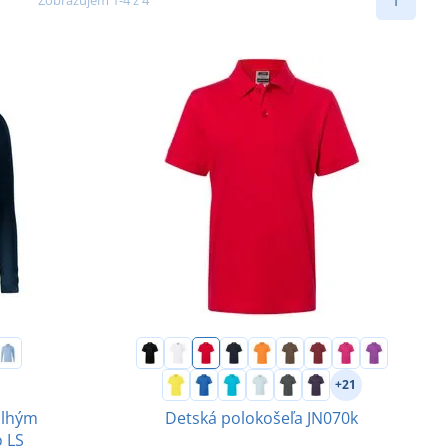
1
+21
dlhým
Detská polokošeľa JN070k
 LS