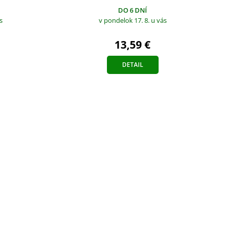
DO 6 DNÍ
s
v pondelok 17. 8.
u vás
13,59 €
DETAIL