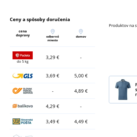
Ceny a spôsoby doručenia
Produktov na 
cena
dopravy
odberné
domov
miesto
3,29 €
-
do 5 kg
3,69 €
5,00 €
-
4,89 €
4,29 €
-
3,49 €
4,49 €