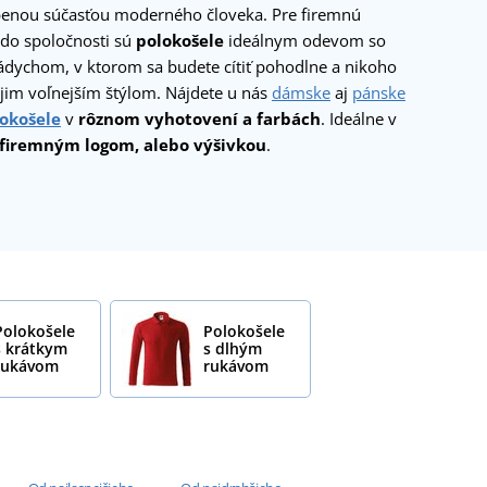
benou súčasťou moderného človeka. Pre firemnú
 do spoločnosti sú
polokošele
ideálnym odevom so
dychom, v ktorom sa budete cítiť pohodlne a nikoho
ojim voľnejším štýlom. Nájdete u nás
dámske
aj
pánske
okošele
v
rôznom vyhotovení a farbách
. Ideálne v
firemným logom, alebo výšivkou
.
Polokošele
Polokošele
s krátkym
s dlhým
rukávom
rukávom