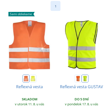
1
Sami obliekame
Reflexná vesta
Reflexná vesta GUSTAV
SKLADOM
DO 5 DNÍ
v utorok 11. 8.
u vás
v pondelok 17. 8.
u vás