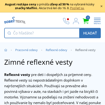
August roztápa ceny
a prináša
zľavy až 50 %
na vybrané kúsky
značky Malfini.
Akcia trvá len do 16. 8.
Pozrieť sa.
0
MENU
HĽADAŤ
Pracovné odevy
Reflexné odevy
Reflexné vesty
Zimné reflexné vesty
Reflexné vesty
pre deti i dospelých za príjemné ceny.
Reflexné vesty sú nepostrádateľným doplnkom v
najrôznejších situáciách. Používajú sa prevažne ako
povinná výbava v aute, na stavbách i pri jazde na bicykli či
motorke. Významne sa podieľajú na znížení nehodovosti a
ich používanie by nemalo byť podceňované. V našej ponuke