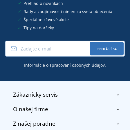
Prehľad o novinkách
Rady a zaujímavosti nielen zo sveta oblečenia
Špeciálne zľavové akcie
Tipy na darčeky
PRIHLÁSIŤ SA
Informácie o
spracovaní osobných údajov
.
Zákaznícky servis
O našej firme
Kontakt
Obchodné podmienky
Z našej poradne
O nás
Doprava a platba