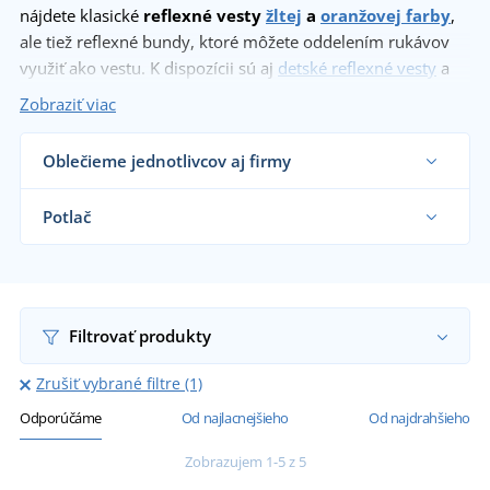
nájdete klasické
reflexné vesty
žltej
a
oranžovej farby
,
ale tiež reflexné bundy, ktoré môžete oddelením rukávov
využiť ako vestu. K dispozícii sú aj
detské reflexné vesty
a
reflexné kríže.
Zobraziť viac
Oblečieme jednotlivcov aj firmy
Dodávame reflexné vesty cestárom, veľkým
výrobným a stavebným firmám, reklamným
Potlač
agentúram, školám aj koncovým zákazníkom už
od 1 ks.
Na nami dodávané reklamné vesty vám vytlačíme
Chcem vedieť viac
motív podľa vašeho priania.
Chcem vedieť viac
Filtrovať produkty
Zrušiť vybrané filtre (1)
Odporúčáme
Od najlacnejšieho
Od najdrahšieho
Zobrazujem 1-5 z 5