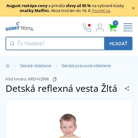
August roztápa ceny
a prináša
zľavy až 50 %
na vybrané kúsky
značky Malfini.
Akcia trvá len do 16. 8.
Pozrieť sa.
0
MENU
HĽADAŤ
Detské oblečenie
Detské pracovné oblečenie
Kód tovaru:
ARD-H2068
Detská reflexná vesta
Žltá