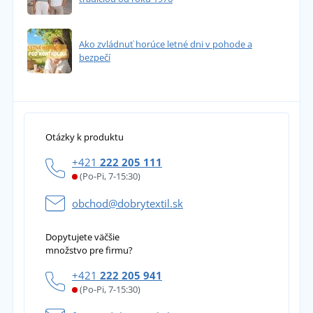
Ako zvládnuť horúce letné dni v pohode a
bezpečí
Otázky k produktu
+421
222 205 111
(Po-Pi, 7-15:30)
obchod@dobrytextil.sk
Dopytujete väčšie
množstvo pre firmu?
+421
222 205 941
(Po-Pi, 7-15:30)