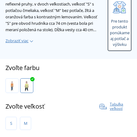
reflexné pruhy, v dvoch veľkostiach, veľkosť "S" s
potlačou čmeliaka, veľkosť "M" bez potlače, žltá a
oranžová farba s kontrastným lemovaním. Veľkosť
Pre tento
"S" pre obvod hrudníka cca 74 cm (vesta bola pri
produkt
meraní položená na stole). Dĺžka vesty cca 40 cm…
ponúkame
aj potlač a
Zobraziť viac
výšivku
Zvoľte farbu
Tabuľka
Zvoľte veľkosť
veľkostí
S
M