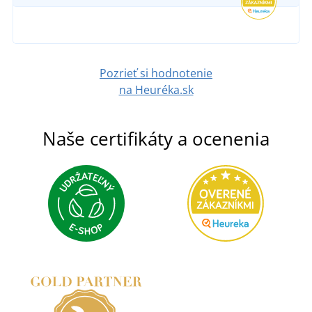
DO 6 DNÍ
2,95 €
v piatok 14. 8.
u vás
DETAIL
8,86 €
Pozrieť si hodnotenie
DETAIL
na Heuréka.sk
Naše certifikáty a ocenenia