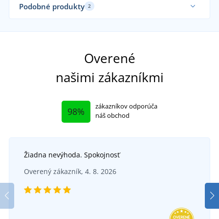
Podobné produkty
2
Overené
našimi zákazníkmi
zákazníkov odporúča
98%
náš obchod
Žiadna nevýhoda. Spokojnosť
Reflexná vesta
Overený zákazník, 4. 8. 2026
+6
Detská reflexná vesta so zvieratkami
SKLADOM
v pondelok 10. 8.
u vás