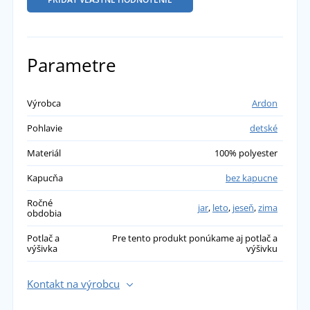
Parametre
Výrobca
Ardon
Pohlavie
detské
Materiál
100% polyester
Kapucňa
bez kapucne
Ročné
jar
,
leto
,
jeseň
,
zima
obdobia
Potlač a
Pre tento produkt ponúkame aj potlač a
výšivka
výšivku
Kontakt na výrobcu