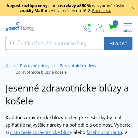
August roztápa ceny
a prináša
zľavy až 50 %
na vybrané kúsky
značky Malfini.
Akcia trvá len do 16. 8.
Pozrieť sa.
0
MENU
HĽADAŤ
Pracovné odevy
Zdravotnícke odevy
Zdravotnícke blúzy a košele
Jesenné zdravotnícke blúzy a
košele
Kvalitné zdravotnícke blúzy nielen pre sestričky by mali
spĺňať tie najvyššie nároky na pohodlie a odolnosť. Vyberte
si
čisto biele zdravotnícke blúzy
alebo
farebnú variantu
. V