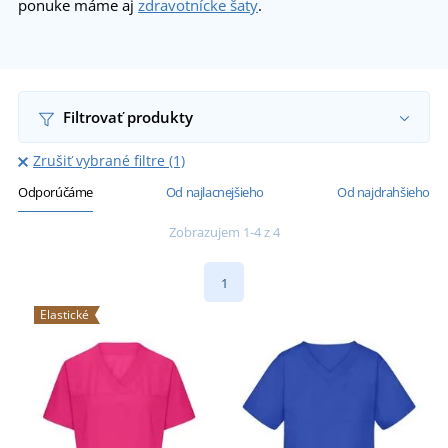
ponuke máme aj
zdravotnícke šaty
.
Filtrovať produkty
Zrušiť vybrané filtre (1)
Odporúčáme
Od najlacnejšieho
Od najdrahšieho
Zobrazujem 1-4 z 4
1
Elastické