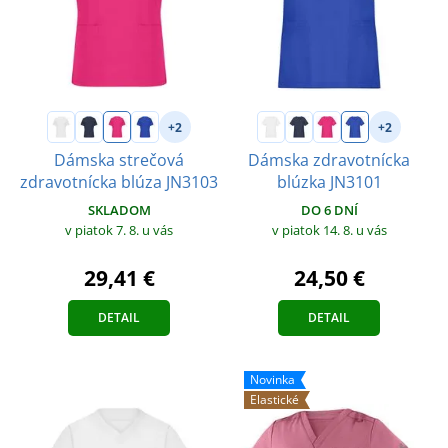
+2
+2
Dámska strečová
Dámska zdravotnícka
zdravotnícka blúza JN3103
blúzka JN3101
SKLADOM
DO 6 DNÍ
v piatok 7. 8.
u vás
v piatok 14. 8.
u vás
29,41 €
24,50 €
DETAIL
DETAIL
Novinka
Elastické