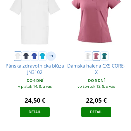
+1
Pánska zdravotnícka blúza
Dámska halena CXS CORE-
JN3102
X
DO 6 DNÍ
DO 5 DNÍ
v piatok 14. 8.
u vás
vo štvrtok 13. 8.
u vás
24,50 €
22,05 €
DETAIL
DETAIL