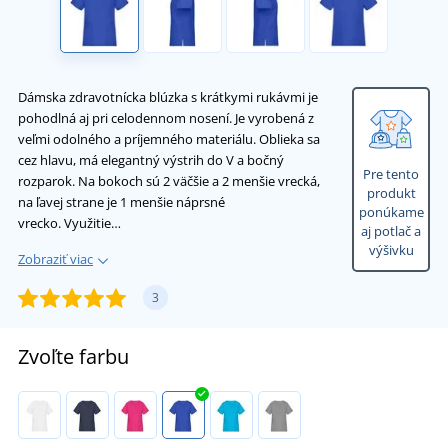
Dámska zdravotnícka blúzka s krátkymi rukávmi je
pohodlná aj pri celodennom nosení. Je vyrobená z
veľmi odolného a príjemného materiálu. Oblieka sa
cez hlavu, má elegantný výstrih do V a bočný
Pre tento
rozparok. Na bokoch sú 2 väčšie a 2 menšie vrecká,
produkt
na ľavej strane je 1 menšie náprsné
ponúkame
vrecko. Využitie…
aj potlač a
výšivku
Zobraziť viac
3
Zvoľte farbu