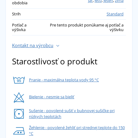
jar
,
leto
,
jeseň
,
zima
obdobia
Strih
Standard
Potlač a
Pre tento produkt ponúkame aj potlač a
výšivka
výšivku
Kontakt na výrobcu
Starostlivosť o produkt
Pranie - maximálna teplota vody 95 °C
Bielenie - nesmie sa bieliť
Sušenie - povolené sušiť v bubnovej sušičke pri
nízkych teplotách
Žehlenie - povolené žehliť pri strednej teplote do 150
°C