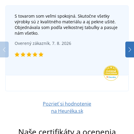
S tovarom som veľmi spokojná. Skutočne všetky
výrobky sú z kvalitného materiálu a aj pekne ušité.
Dámske pracovné nohavice CXS IRIS
Objednávala som podľa velkostnej tabuľky a pasuje
nám všetko.
Dámska biela blúza GABRIELA
Dá
DO 5 DNÍ
Overený zákazník, 7. 8. 2026
v pondelok 17. 8.
u vás
DO 5 DNÍ
25,68 €
v pondelok 17. 8.
u vás
DETAIL
14,36 €
DETAIL
Pozrieť si hodnotenie
na Heuréka.sk
Naše certifikáty a ocenenia