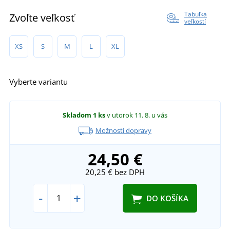
Tabuľka
Zvoľte veľkosť
veľkostí
XS
S
M
L
XL
Vyberte variantu
Skladom
1 ks
v utorok 11. 8.
u vás
Možnosti dopravy
24,50 €
20,25 €
bez DPH
-
+
DO KOŠÍKA