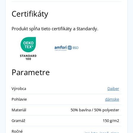
PRIDAŤ VLASTNÉ HODNOTENIE
Certifikáty
Ľudmila
Produkt spĺňa tieto certifikáty a štandardy.
výborná blúzka, veľkosť sedí podľa tabuľky,
kvalitne ušitá s vreckami, za mňa super
přidáno 23.03.2023
Parametre
Výrobca
Daiber
Pohlavie
dámske
Materiál
50% bavlna / 50% polyester
Gramáž
150 g/m2
Ročné