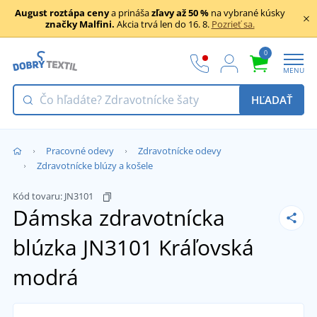
August roztápa ceny
a prináša
zľavy až 50 %
na vybrané kúsky
značky Malfini.
Akcia trvá len do 16. 8.
Pozrieť sa.
0
MENU
HĽADAŤ
Pracovné odevy
Zdravotnícke odevy
Zdravotnícke blúzy a košele
Kód tovaru:
JN3101
Dámska zdravotnícka
blúzka JN3101
Kráľovská
modrá