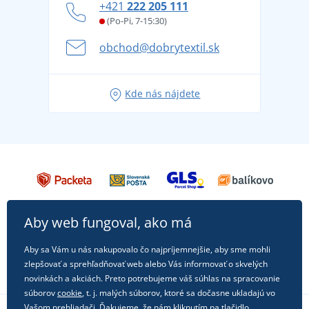
+421
222 205 111
Blog
Letné dobrodružstvo sa začína balením alebo
(Po-Pi, 7-15:30)
Affiliate
pripravte sa na dovolenku bez starostí
obchod@dobrytextil.sk
Tipy na svieže outfity pre pohodové leto
Obľúbené tričko City v hlavnej úlohe: outfity na
Kde nás nájdete
každú príležitosť!
Aby web fungoval, ako má
Aby sa Vám u nás nakupovalo čo najpríjemnejšie, aby sme mohli
zlepšovať a sprehľadňovať web alebo Vás informovať o skvelých
novinkách a akciách. Preto potrebujeme váš súhlas na spracovanie
súborov
cookie
, t. j. malých súborov, ktoré sa dočasne ukladajú vo
Vašom prehliadači. Ďakujeme, že nám kliknutím na tlačidlo