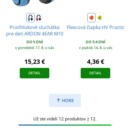
Protihlukové sluchátka
Fleecová čiapka HV Practic
pre deti ARDON 4EAR M10
DO 3-4 DNÍ
DO 5 DNÍ
v piatok 14. 8.
u vás
v pondelok 17. 8.
u vás
4,36 €
15,23 €
DETAIL
DETAIL
HORE
Už ste videli 12 produktov z 12.