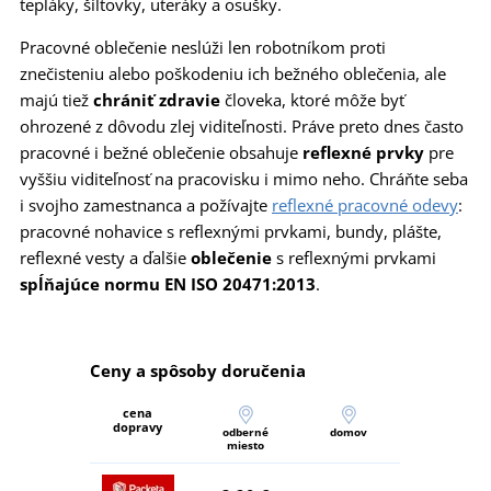
tepláky, šiltovky, uteráky a osušky.
Pracovné oblečenie neslúži len robotníkom proti
znečisteniu alebo poškodeniu ich bežného oblečenia, ale
majú tiež
chrániť zdravie
človeka, ktoré môže byť
ohrozené z dôvodu zlej viditeľnosti. Práve preto dnes často
pracovné i bežné oblečenie obsahuje
reflexné prvky
pre
vyššiu viditeľnosť na pracovisku i mimo neho. Chráňte seba
i svojho zamestnanca a požívajte
reflexné pracovné odevy
:
pracovné nohavice s reflexnými prvkami, bundy, plášte,
reflexné vesty a ďalšie
oblečenie
s reflexnými prvkami
spĺňajúce normu EN ISO 20471:2013
.
Ceny a spôsoby doručenia
cena
dopravy
odberné
domov
miesto