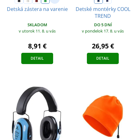
Detská zástera na varenie
Detské montérky COOL
TREND
SKLADOM
DO 5 DNÍ
v utorok 11. 8.
u vás
v pondelok 17. 8.
u vás
8,91 €
26,95 €
DETAIL
DETAIL