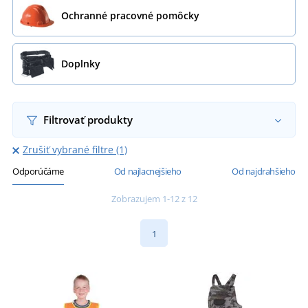
Ochranné pracovné pomôcky
Doplnky
Filtrovať produkty
Zrušiť vybrané filtre (1)
Odporúčáme
Od najlacnejšieho
Od najdrahšieho
Zobrazujem 1-12 z 12
1