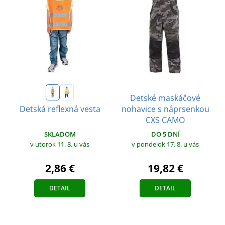
Detské maskáčové
nohavice s náprsenkou
Detská reflexná vesta
CXS CAMO
SKLADOM
DO 5 DNÍ
v utorok 11. 8.
u vás
v pondelok 17. 8.
u vás
2,86 €
19,82 €
DETAIL
DETAIL