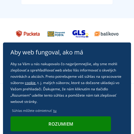
Aby web fungoval, ako má
Aby sa Vám u nás nakupovalo čo najpríjemnejšie, aby sme mohli
zlepšovať a sprehľadňovať web alebo Vás informovať o skvelých
novinkách a akciách. Preto potrebujeme váš súhlas na spracovanie
súborov
cookie
, t. j. malých súborov, ktoré sa dočasne ukladajú vo
Vašom prehliadači. Ďakujeme, že nám kliknutím na tlačidlo
„Rozumiem“ udelíte tento súhlas a pomôžete nám tak zlepšovať
Sledujte nás na sociálnych sieťach
webové stránky.
Súhlas môžete odmietnuť
tu
ROZUMIEM
© 2011 - 2026, Dual Trade s.r.o. | Technicky zaisťuje
Simplia.cz
.