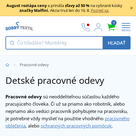
August roztápa ceny
a prináša
zľavy až 50 %
na vybrané kúsky
značky Malfini.
Akcia trvá len do 16. 8.
Pozrieť sa.
0
MENU
HĽADAŤ
Pracovné odevy
Detské pracovné odevy
Pracovné odevy
sú neoddeliteľnou súčasťou každého
pracujúceho človeka. Či už sa priamo ako robotník, alebo
nepriamo ako vedúci pracovník pohybujete na pracovisku,
je potrebné vždy myslieť na použitie vhodného
pracovného
oblečenia
, alebo
ochranných pracovných pomôcok
.