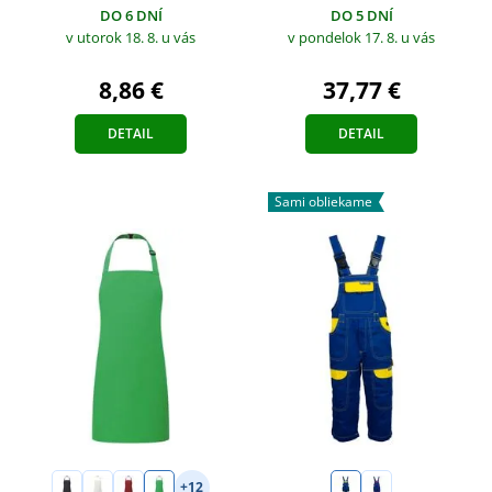
DO 5 DNÍ
DO 6 DNÍ
v pondelok 17. 8.
u vás
v utorok 18. 8.
u vás
37,77 €
8,86 €
DETAIL
DETAIL
Sami obliekame
+12