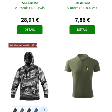
SKLADOM
SKLADOM
v utorok 11. 8.
u vás
v utorok 11. 8.
u vás
7,86 €
28,91 €
DETAIL
DETAIL
Až do veľkosti 5XL
+1