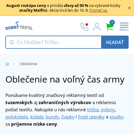
August roztápa ceny
a prináša
zľavy až 50 %
na vybrané kúsky
značky Malfini.
Akcia trvá len do 16. 8.
Pozrieť sa.
0
MENU
HĽADAŤ
Oblečenie
Oblečenie na voľný čas army
Ponúkame kvalitný značkový reklamný textil od
tuzemských
aj
zahraničných výrobcov
a reklamnú
potlač textilu. Nakúpite u nás reklamné
tričká
,
mikiny
,
polokošele
,
košele
,
bundy
,
čiapky
i
froté uteráky
a
osušky
za
príjemne nízke ceny
.