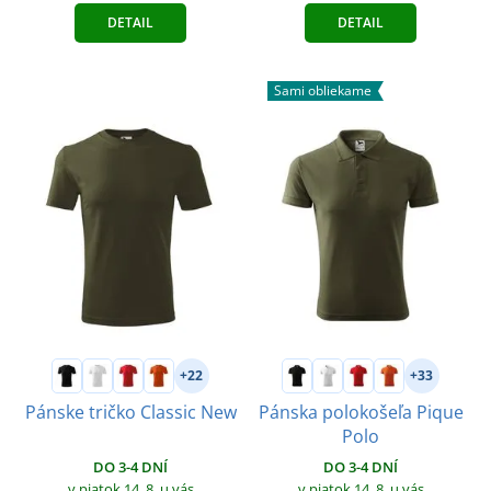
DETAIL
DETAIL
Sami obliekame
+22
+33
Pánske tričko Classic New
Pánska polokošeľa Pique
Polo
DO 3-4 DNÍ
DO 3-4 DNÍ
v piatok 14. 8.
u vás
v piatok 14. 8.
u vás