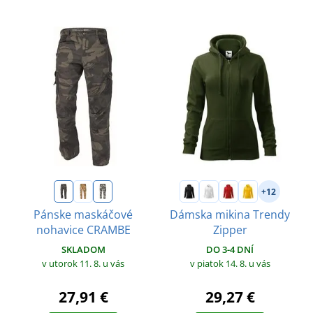
+12
Pánske maskáčové
Dámska mikina Trendy
nohavice CRAMBE
Zipper
SKLADOM
DO 3-4 DNÍ
v utorok 11. 8.
u vás
v piatok 14. 8.
u vás
27,91 €
29,27 €