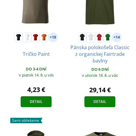
+18
+14
Pánska polokošeľa Classic
Tričko Paint
z organickej Fairtrade
bavlny
DO 3-4 DNÍ
DO 6 DNÍ
v piatok 14. 8.
u vás
v utorok 18. 8.
u vás
4,23 €
29,14 €
DETAIL
DETAIL
Sami obliekame