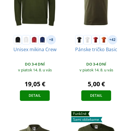
+8
+42
Unisex mikina Crew
Pánske tričko Basic
DO 3-4 DNÍ
DO 3-4 DNÍ
v piatok 14. 8.
u vás
v piatok 14. 8.
u vás
19,05 €
5,00 €
DETAIL
DETAIL
Funkčné
Sami obliekame