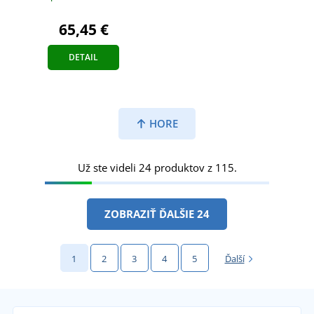
65,45 €
DETAIL
HORE
Už ste videli 24 produktov z 115.
ZOBRAZIŤ ĎALŠIE 24
1
2
3
4
5
Ďalší