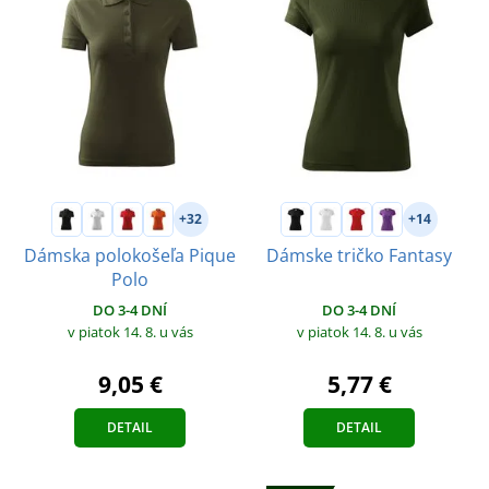
+32
+14
Dámska polokošeľa Pique
Dámske tričko Fantasy
Polo
DO 3-4 DNÍ
DO 3-4 DNÍ
v piatok 14. 8.
u vás
v piatok 14. 8.
u vás
5,77 €
9,05 €
DETAIL
DETAIL