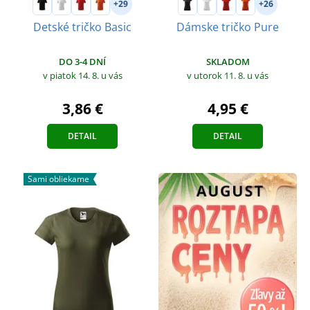
+29
+26
Detské tričko Basic
Dámske tričko Pure
DO 3-4 DNÍ
SKLADOM
v piatok 14. 8.
u vás
v utorok 11. 8.
u vás
3,86 €
4,95 €
DETAIL
DETAIL
Sami obliekame