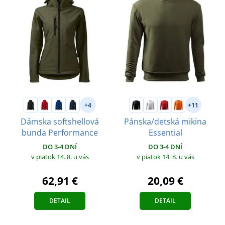
+4
+11
Dámska softshellová
Pánska/detská mikina
bunda Performance
Essential
DO 3-4 DNÍ
DO 3-4 DNÍ
v piatok 14. 8.
u vás
v piatok 14. 8.
u vás
62,91 €
20,09 €
DETAIL
DETAIL