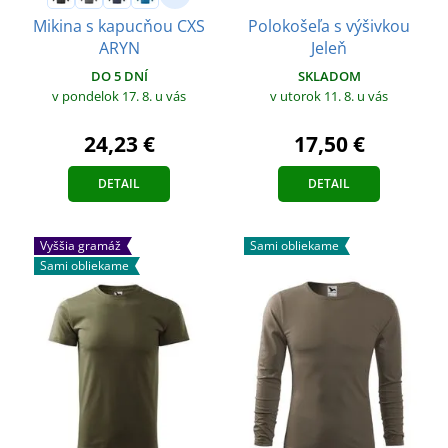
Polokošeľa s výšivkou
Mikina s kapucňou CXS
Jeleň
ARYN
SKLADOM
DO 5 DNÍ
v utorok 11. 8.
u vás
v pondelok 17. 8.
u vás
17,50 €
24,23 €
DETAIL
DETAIL
Vyššia gramáž
Sami obliekame
Sami obliekame