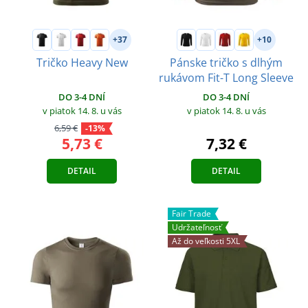
+37
+10
Tričko Heavy New
Pánske tričko s dlhým
rukávom Fit-T Long Sleeve
DO 3-4 DNÍ
DO 3-4 DNÍ
v piatok 14. 8.
u vás
v piatok 14. 8.
u vás
6,59 €
-13%
5,73 €
7,32 €
DETAIL
DETAIL
Fair Trade
Udržateľnosť
Až do veľkosti 5XL