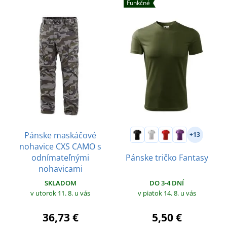
Funkčné
Pánske maskáčové
+13
nohavice CXS CAMO s
odnímateľnými
Pánske tričko Fantasy
nohavicami
SKLADOM
DO 3-4 DNÍ
v utorok 11. 8.
u vás
v piatok 14. 8.
u vás
36,73 €
5,50 €