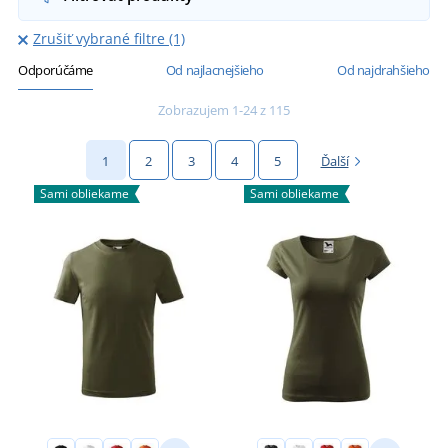
Zrušiť vybrané filtre (1)
Odporúčáme
Od najlacnejšieho
Od najdrahšieho
Zobrazujem 1-24 z 115
1
2
3
4
5
Ďalší
Sami obliekame
Sami obliekame