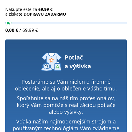
Nakúpte ešte za
69,99 €
a získate
DOPRAVU ZADARMO
0,00 €
/ 69,99 €
Potlač
a výšivka
Postaráme sa Vám nielen o firemné
oblečenie, ale aj o oblečenie Vášho tímu.
Spoľahnite sa na náš tím profesionálov,
ktorý Vám pomôže s realizáciou potlače
alebo výšivky.
Vďaka našim najmodernejším strojom a
používaným technológiám Vám zvládneme