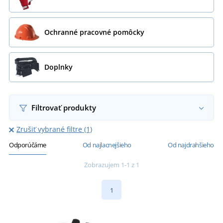
Ochranné pracovné pomôcky
Doplnky
Filtrovať produkty
Zrušiť vybrané filtre (1)
Odporúčáme
Od najlacnejšieho
Od najdrahšieho
Zobrazujem 1-1 z 1
1