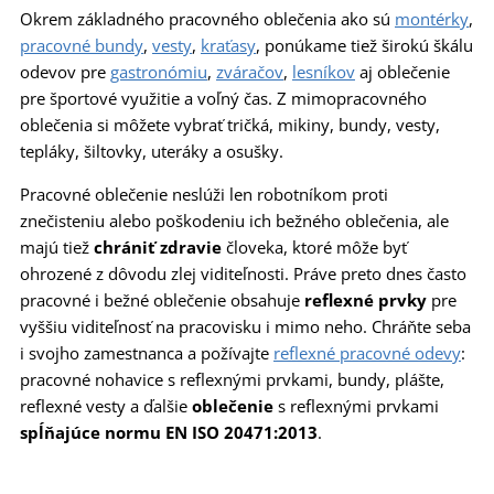
Okrem základného pracovného oblečenia ako sú
montérky
,
pracovné bundy
,
vesty
,
kraťasy
, ponúkame tiež širokú škálu
odevov pre
gastronómiu
,
zváračov
,
lesníkov
aj oblečenie
pre športové využitie a voľný čas. Z mimopracovného
oblečenia si môžete vybrať tričká, mikiny, bundy, vesty,
tepláky, šiltovky, uteráky a osušky.
Pracovné oblečenie neslúži len robotníkom proti
znečisteniu alebo poškodeniu ich bežného oblečenia, ale
majú tiež
chrániť zdravie
človeka, ktoré môže byť
ohrozené z dôvodu zlej viditeľnosti. Práve preto dnes často
pracovné i bežné oblečenie obsahuje
reflexné prvky
pre
vyššiu viditeľnosť na pracovisku i mimo neho. Chráňte seba
i svojho zamestnanca a požívajte
reflexné pracovné odevy
:
pracovné nohavice s reflexnými prvkami, bundy, plášte,
reflexné vesty a ďalšie
oblečenie
s reflexnými prvkami
spĺňajúce normu EN ISO 20471:2013
.