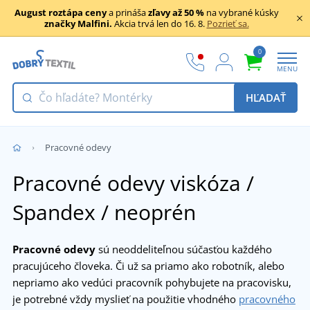
August roztápa ceny
a prináša
zľavy až 50 %
na vybrané kúsky
značky Malfini.
Akcia trvá len do 16. 8.
Pozrieť sa.
0
MENU
HĽADAŤ
Pracovné odevy
Pracovné odevy viskóza /
Spandex / neoprén
Pracovné odevy
sú neoddeliteľnou súčasťou každého
pracujúceho človeka. Či už sa priamo ako robotník, alebo
nepriamo ako vedúci pracovník pohybujete na pracovisku,
je potrebné vždy myslieť na použitie vhodného
pracovného