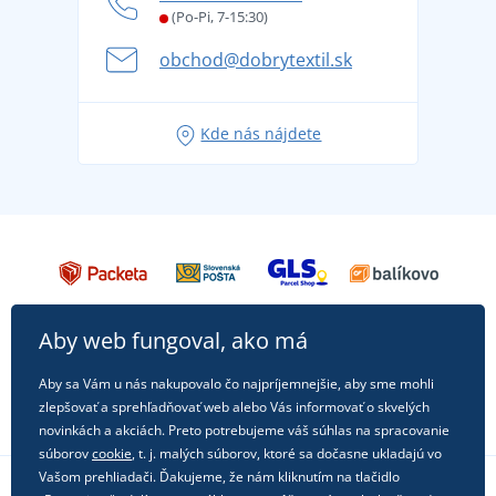
Letné dobrodružstvo sa začína balením alebo
(Po-Pi, 7-15:30)
Affiliate
pripravte sa na dovolenku bez starostí
obchod@dobrytextil.sk
Tipy na svieže outfity pre pohodové leto
Obľúbené tričko City v hlavnej úlohe: outfity na
Kde nás nájdete
každú príležitosť!
Aby web fungoval, ako má
Aby sa Vám u nás nakupovalo čo najpríjemnejšie, aby sme mohli
zlepšovať a sprehľadňovať web alebo Vás informovať o skvelých
novinkách a akciách. Preto potrebujeme váš súhlas na spracovanie
súborov
cookie
, t. j. malých súborov, ktoré sa dočasne ukladajú vo
Vašom prehliadači. Ďakujeme, že nám kliknutím na tlačidlo