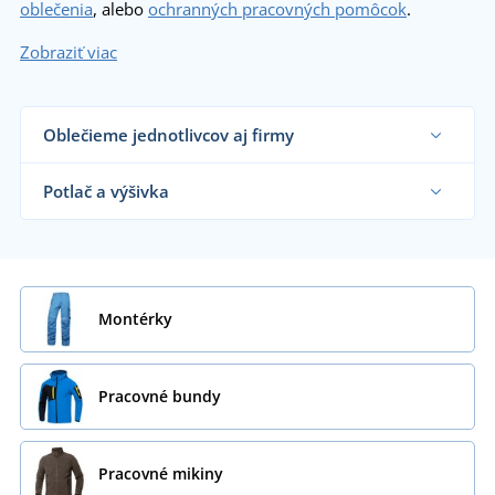
oblečenia
, alebo
ochranných pracovných pomôcok
.
Zobraziť viac
Oblečieme jednotlivcov aj firmy
Dodávame pracovné oblečenie remeselníkom,
veľkým výrobným firmám aj koncovým
Potlač a výšivka
zákazníkom už od 1 kusu.
Chcem vedieť viac
Na nami dodávané pracovné oblečenie vám
vytlačíme alebo vyšijeme motív podľa vašeho
priania.
Chcem vedieť viac
Montérky
Pracovné bundy
Pracovné mikiny