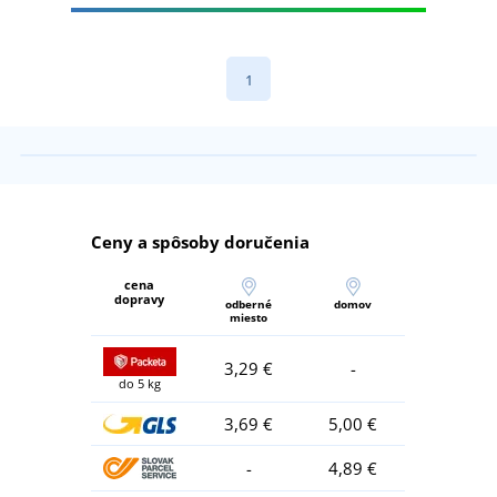
1
Ceny a spôsoby doručenia
cena
dopravy
odberné
domov
miesto
3,29 €
-
do 5 kg
3,69 €
5,00 €
-
4,89 €