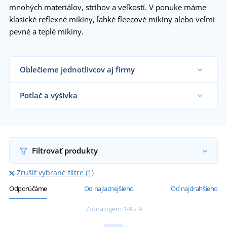
mnohých materiálov, strihov a veľkostí. V ponuke máme
klasické reflexné mikiny, ľahké fleecové mikiny alebo veľmi
pevné a teplé mikiny.
Oblečieme jednotlivcov aj firmy
Dodávame reflexné mikiny cestárom, veľkým
výrobným a stavebným firmám, expedičným
Potlač a výšivka
halám aj koncovým zákazníkom už od 1 kusu.
Chcem vedieť viac
Na nami dodávané reflexné mikiny vám vytlačíme
alebo vyšijeme motív podľa vašeho priania.
Chcem vedieť viac
Filtrovať produkty
Zrušiť vybrané filtre (1)
Odporúčáme
Od najlacnejšieho
Od najdrahšieho
Zobrazujem 1-9 z 9