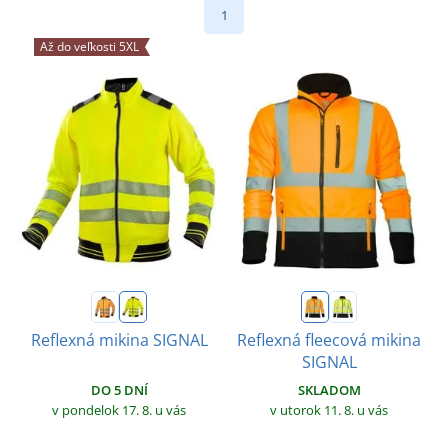
1
Až do veľkosti 5XL
Reflexná mikina SIGNAL
Reflexná fleecová mikina
SIGNAL
DO 5 DNÍ
SKLADOM
v pondelok 17. 8.
u vás
v utorok 11. 8.
u vás