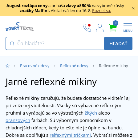
August roztápa ceny
a prináša
zľavy až 50 %
na vybrané kúsky
značky Malfini.
Akcia trvá len do 16. 8.
Pozrieť sa.
0
MENU
HĽADAŤ
Pracovné odevy
Reflexné odevy
Reflexné mikiny
Jarné reflexné mikiny
Reflexné mikiny zaručujú, že budete dostatočne viditeľní aj
pri zníženej viditeľnosti. Všetky sú vybavené reflexnými
pruhmi a vyrábajú sa vo výstražných
žltých
alebo
oranžových
farbách. Sú výborným pomocníkom v
chladnejších dňoch, kedy to ešte nie je úplne na bundu.
Dobre sa doplňujú s
relfexnými tričkami
. Vybrať si môžete z