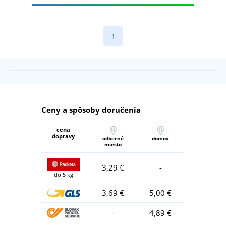
1
Ceny a spôsoby doručenia
cena
dopravy
odberné
domov
miesto
3,29 €
-
do 5 kg
3,69 €
5,00 €
-
4,89 €