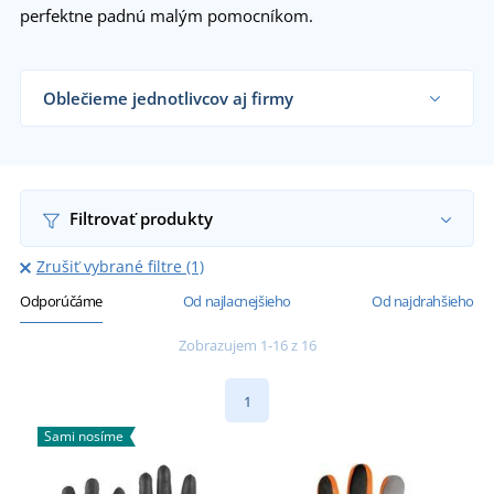
perfektne padnú malým pomocníkom.
Oblečieme jednotlivcov aj firmy
Dodávame pracovné rukavice remeselníkom,
záhradníctvom, veľkým výrobným firmám aj
koncovým zákazníkom už od 1 kusu
Chcem vedieť viac
Filtrovať produkty
Zrušiť vybrané filtre (1)
Odporúčáme
Od najlacnejšieho
Od najdrahšieho
Zobrazujem 1-16 z 16
1
Sami nosíme