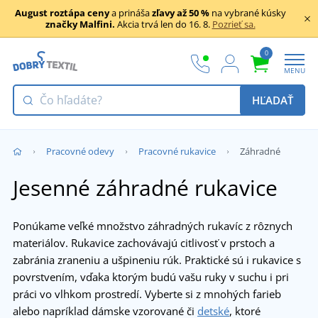
August roztápa ceny
a prináša
zľavy až 50 %
na vybrané kúsky
značky Malfini.
Akcia trvá len do 16. 8.
Pozrieť sa.
0
MENU
HĽADAŤ
Pracovné odevy
Pracovné rukavice
Záhradné
Jesenné záhradné rukavice
Ponúkame veľké množstvo záhradných rukavíc z rôznych
materiálov. Rukavice zachovávajú citlivosť v prstoch a
zabránia zraneniu a ušpineniu rúk. Praktické sú i rukavice s
povrstvením, vďaka ktorým budú vašu ruky v suchu i pri
práci vo vlhkom prostredí. Vyberte si z mnohých farieb
alebo napríklad dámske vzorované či
detské
, ktoré