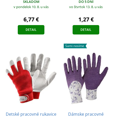
SKLADOM
DO 5 DNÍ
v pondelok 10. 8.
u vás
vo štvrtok 13. 8.
u vás
6,77 €
1,27 €
DETAIL
DETAIL
Sami nosíme
Detské pracovné rukavice
Dámske pracovné