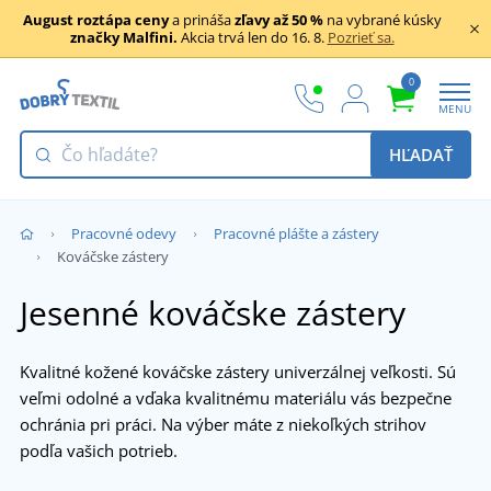
August roztápa ceny
a prináša
zľavy až 50 %
na vybrané kúsky
značky Malfini.
Akcia trvá len do 16. 8.
Pozrieť sa.
0
MENU
HĽADAŤ
Pracovné odevy
Pracovné plášte a zástery
Kováčske zástery
Jesenné kováčske zástery
Kvalitné kožené kováčske zástery univerzálnej veľkosti. Sú
veľmi odolné a vďaka kvalitnému materiálu vás bezpečne
ochránia pri práci. Na výber máte z niekoľkých strihov
podľa vašich potrieb.