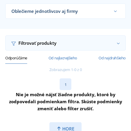
Oblečieme jednotlivcov aj firmy
Dodávame kováčske zástery remeselníkom,
kováčskym dielňam, firmám aj koncovým
zákazníkom už od 1 kusu.
Chcem vedieť viac
Filtrovať produkty
Odporúčáme
Od najlacnejšieho
Od najdrahšieho
Zobrazujem 1-0 z 0
1
Nie je možné nájsť žiadne produkty, ktoré by
zodpovedali podmienkam filtra. Skúste podmienky
zmeniť alebo filter zrušiť.
HORE