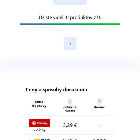
Už ste videli 0 produktov z 0.
1
Ceny a spôsoby doručenia
cena
dopravy
odberné
domov
miesto
3,29 €
-
do 5 kg