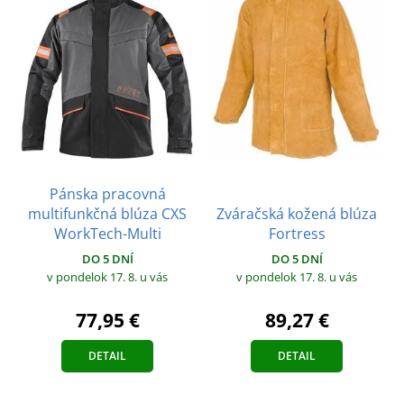
Pánska pracovná
multifunkčná blúza CXS
Zváračská kožená blúza
WorkTech-Multi
Fortress
DO 5 DNÍ
DO 5 DNÍ
v pondelok 17. 8.
u vás
v pondelok 17. 8.
u vás
77,95 €
89,27 €
DETAIL
DETAIL