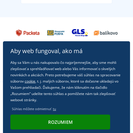
Aby web fungoval, ako má
Aby sa Vám u nás nakupovalo čo najpríjemnejšie, aby sme mohli
zlepšovať a sprehľadňovať web alebo Vás informovať o skvelých
novinkách a akciách. Preto potrebujeme váš súhlas na spracovanie
súborov
cookie
, t. j. malých súborov, ktoré sa dočasne ukladajú vo
Vašom prehliadači. Ďakujeme, že nám kliknutím na tlačidlo
„Rozumiem“ udelíte tento súhlas a pomôžete nám tak zlepšovať
Sledujte nás na sociálnych sieťach
webové stránky.
Súhlas môžete odmietnuť
tu
ROZUMIEM
© 2011 - 2026, Dual Trade s.r.o. | Technicky zaisťuje
Simplia.cz
.