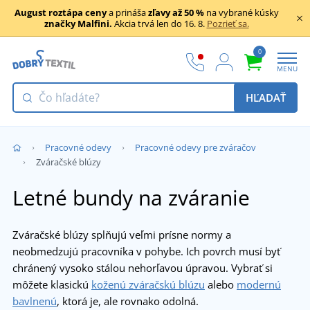
August roztápa ceny
a prináša
zľavy až 50 %
na vybrané kúsky
značky Malfini.
Akcia trvá len do 16. 8.
Pozrieť sa.
0
MENU
HĽADAŤ
Pracovné odevy
Pracovné odevy pre zváračov
Zváračské blúzy
Letné bundy na zváranie
Zváračské blúzy splňujú veľmi prísne normy a
neobmedzujú pracovníka v pohybe. Ich povrch musí byť
chránený vysoko stálou nehorľavou úpravou. Vybrať si
môžete klasickú
koženú zváračskú blúzu
alebo
modernú
bavlnenú
, ktorá je, ale rovnako odolná.