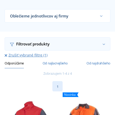
Oblečieme jednotlivcov aj firmy
Dodávame zváračské blúzy remeselníkom,
zváračským dielňam, výrobniam, firmám aj
koncovým zákazníkom už od 1 kusu.
Chcem vedieť viac
Filtrovať produkty
Zrušiť vybrané filtre (1)
Odporúčáme
Od najlacnejšieho
Od najdrahšieho
Zobrazujem 1-4 z 4
1
Novinka