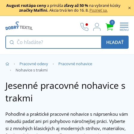
August roztápa ceny
a prináša
zľavy až 50 %
na vybrané kúsky
značky Malfini.
Akcia trvá len do 16. 8.
Pozrieť sa.
0
MENU
HĽADAŤ
Pracovné odevy
Pracovné nohavice
Nohavice s trakmi
Jesenné pracovné nohavice s
trakmi
Pohodlné a praktické pracovné nohavice s náprsenkou vám
nebudú padať ani pri pohybovo náročnejšej práci. Vyberte
si z mnohých klasických aj moderných strihov, materiálov,