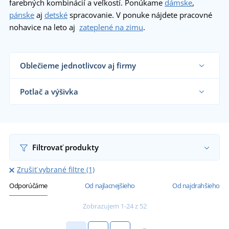
farebných kombinácií a veľkostí. Ponúkame
dámske
,
pánske
aj
detské
spracovanie. V ponuke nájdete pracovné
nohavice na leto aj
zateplené na zimu
.
Oblečieme jednotlivcov aj firmy
Dodávame pracovné nohavice remeselníkom,
veľkým výrobným firmám aj koncovým
Potlač a výšivka
zákazníkom už od 1 kusu.
Chcem vedieť viac
Na nami dodávané pracovné nohavice vám
vytlačíme alebo vyšijeme motív podľa vašeho
priania.
Chcem vedieť viac
Filtrovať produkty
Zrušiť vybrané filtre (1)
Odporúčáme
Od najlacnejšieho
Od najdrahšieho
Zobrazujem 1-24 z 52