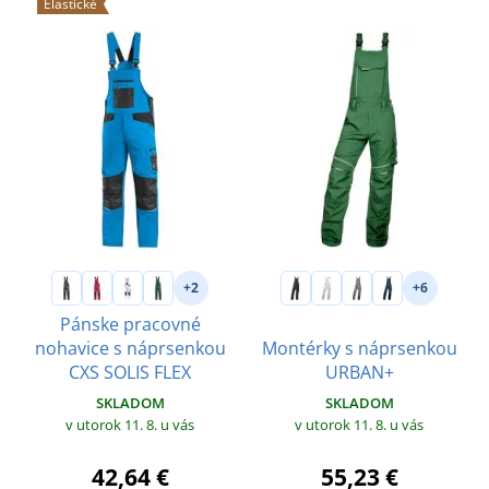
Elastické
+2
+6
Pánske pracovné
nohavice s náprsenkou
Montérky s náprsenkou
CXS SOLIS FLEX
URBAN+
SKLADOM
SKLADOM
v utorok 11. 8.
u vás
v utorok 11. 8.
u vás
42,64 €
55,23 €