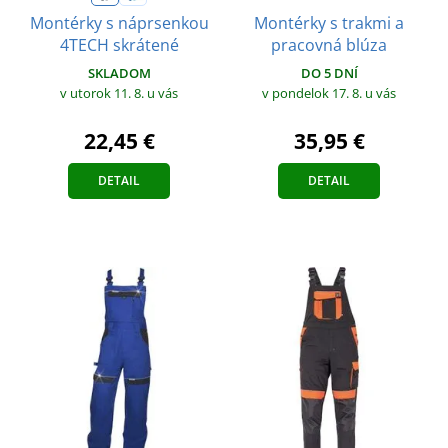
Montérky s trakmi a
Montérky s náprsenkou
pracovná blúza
4TECH skrátené
DO 5 DNÍ
SKLADOM
v pondelok 17. 8.
u vás
v utorok 11. 8.
u vás
35,95 €
22,45 €
DETAIL
DETAIL