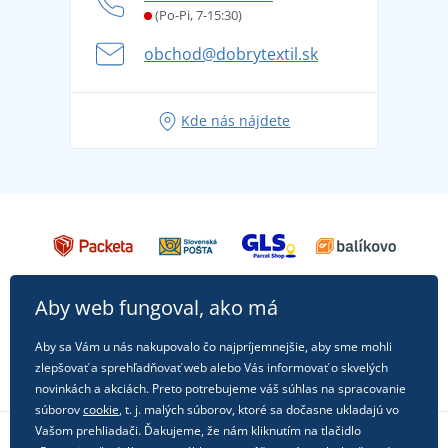
Letné dobrodružstvo sa začína balením alebo
(Po-Pi, 7-15:30)
Affiliate
pripravte sa na dovolenku bez starostí
obchod@dobrytextil.sk
Tipy na svieže outfity pre pohodové leto
Obľúbené tričko City v hlavnej úlohe: outfity na
Kde nás nájdete
každú príležitosť!
Aby web fungoval, ako má
Aby sa Vám u nás nakupovalo čo najpríjemnejšie, aby sme mohli
zlepšovať a sprehľadňovať web alebo Vás informovať o skvelých
novinkách a akciách. Preto potrebujeme váš súhlas na spracovanie
súborov
cookie
, t. j. malých súborov, ktoré sa dočasne ukladajú vo
Vašom prehliadači. Ďakujeme, že nám kliknutím na tlačidlo