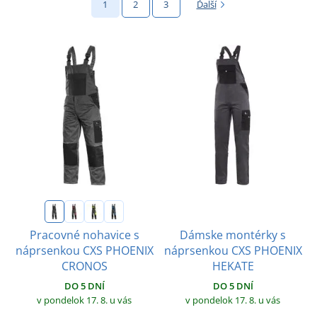
1
2
3
Ďalší
Dámske montérky s
Pracovné nohavice s
náprsenkou CXS PHOENIX
náprsenkou CXS PHOENIX
HEKATE
CRONOS
DO 5 DNÍ
DO 5 DNÍ
v pondelok 17. 8.
u vás
v pondelok 17. 8.
u vás