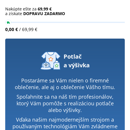
Nakúpte ešte za
69,99 €
a získate
DOPRAVU ZADARMO
0,00 €
/ 69,99 €
Potlač
a výšivka
Postaráme sa Vám nielen o firemné
oblečenie, ale aj o oblečenie Vášho tímu.
Spoľahnite sa na náš tím profesionálov,
ktorý Vám pomôže s realizáciou potlače
alebo výšivky.
Vďaka našim najmodernejším strojom a
používaným technológiám Vám zvládneme