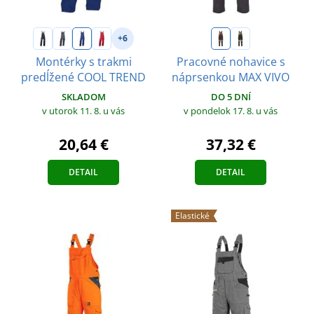
+6
Montérky s trakmi
Pracovné nohavice s
predĺžené COOL TREND
náprsenkou MAX VIVO
SKLADOM
DO 5 DNÍ
v utorok 11. 8.
u vás
v pondelok 17. 8.
u vás
20,64 €
37,32 €
DETAIL
DETAIL
Elastické