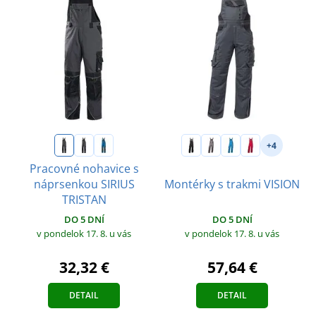
+4
Pracovné nohavice s
náprsenkou SIRIUS
Montérky s trakmi VISION
TRISTAN
DO 5 DNÍ
DO 5 DNÍ
v pondelok 17. 8.
u vás
v pondelok 17. 8.
u vás
57,64 €
32,32 €
DETAIL
DETAIL