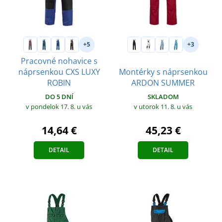
+5
+3
Pracovné nohavice s
náprsenkou CXS LUXY
Montérky s náprsenkou
ROBIN
ARDON SUMMER
DO 5 DNÍ
SKLADOM
v pondelok 17. 8.
u vás
v utorok 11. 8.
u vás
14,64 €
45,23 €
DETAIL
DETAIL