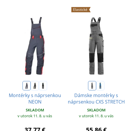
Elastické
Montérky s náprsenkou
Dámske montérky s
NEON
náprsenkou CXS STRETCH
SKLADOM
SKLADOM
v utorok 11. 8.
u vás
v utorok 11. 8.
u vás
37,77 €
55,86 €