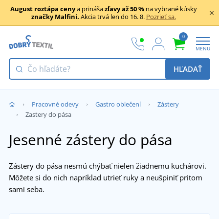
August roztápa ceny
a prináša
zľavy až 50 %
na vybrané kúsky
značky Malfini.
Akcia trvá len do 16. 8.
Pozrieť sa.
0
MENU
HĽADAŤ
Pracovné odevy
Gastro oblečení
Zástery
Zastery do pása
Jesenné zástery do pása
Zástery do pása nesmú chýbať nielen žiadnemu kuchárovi.
Môžete si do nich napríklad utrieť ruky a neušpiniť pritom
sami seba.