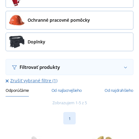
Ochranné pracovné pomôcky
Doplnky
Filtrovať produkty
Zrušiť vybrané filtre (1)
Odporúčáme
Od najlacnejšieho
Od najdrahšieho
Zobrazujem 1-5 z 5
1