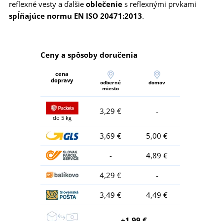
reflexné vesty a ďalšie
oblečenie
s reflexnými prvkami
spĺňajúce normu EN ISO 20471:2013
.
Ceny a spôsoby doručenia
cena
dopravy
odberné
domov
miesto
3,29 €
-
do 5 kg
3,69 €
5,00 €
-
4,89 €
4,29 €
-
3,49 €
4,49 €
+1,99 €