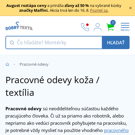
August roztápa ceny
a prináša
zľavy až 50 %
na vybrané kúsky
značky Malfini.
Akcia trvá len do 16. 8.
Pozrieť sa.
0
MENU
HĽADAŤ
Pracovné odevy
Pracovné odevy koža /
textília
Pracovné odevy
sú neoddeliteľnou súčasťou každého
pracujúceho človeka. Či už sa priamo ako robotník, alebo
nepriamo ako vedúci pracovník pohybujete na pracovisku,
je potrebné vždy myslieť na použitie vhodného
pracovného