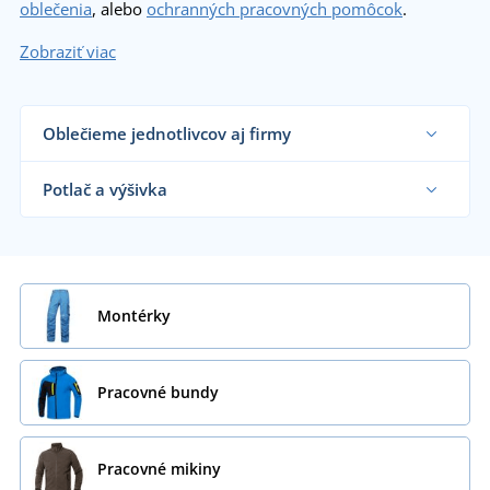
oblečenia
, alebo
ochranných pracovných pomôcok
.
Zobraziť viac
Oblečieme jednotlivcov aj firmy
Dodávame pracovné oblečenie remeselníkom,
veľkým výrobným firmám aj koncovým
Potlač a výšivka
zákazníkom už od 1 kusu.
Chcem vedieť viac
Na nami dodávané pracovné oblečenie vám
vytlačíme alebo vyšijeme motív podľa vašeho
priania.
Chcem vedieť viac
Montérky
Pracovné bundy
Pracovné mikiny