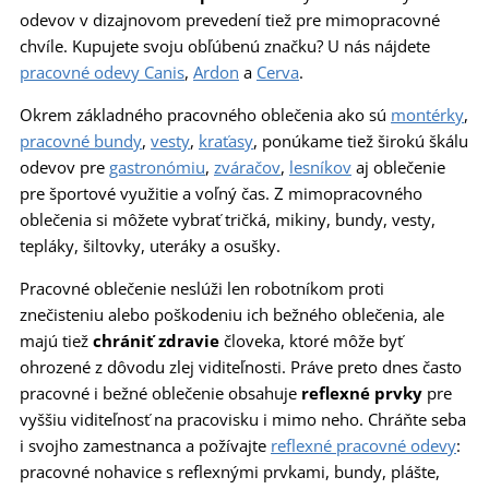
odevov v dizajnovom prevedení tiež pre mimopracovné
chvíle. Kupujete svoju obľúbenú značku? U nás nájdete
pracovné odevy Canis
,
Ardon
a
Cerva
.
Okrem základného pracovného oblečenia ako sú
montérky
,
pracovné bundy
,
vesty
,
kraťasy
, ponúkame tiež širokú škálu
odevov pre
gastronómiu
,
zváračov
,
lesníkov
aj oblečenie
pre športové využitie a voľný čas. Z mimopracovného
oblečenia si môžete vybrať tričká, mikiny, bundy, vesty,
tepláky, šiltovky, uteráky a osušky.
Pracovné oblečenie neslúži len robotníkom proti
znečisteniu alebo poškodeniu ich bežného oblečenia, ale
majú tiež
chrániť zdravie
človeka, ktoré môže byť
ohrozené z dôvodu zlej viditeľnosti. Práve preto dnes často
pracovné i bežné oblečenie obsahuje
reflexné prvky
pre
vyššiu viditeľnosť na pracovisku i mimo neho. Chráňte seba
i svojho zamestnanca a požívajte
reflexné pracovné odevy
:
pracovné nohavice s reflexnými prvkami, bundy, plášte,