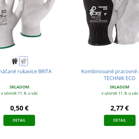
Kombinované pracovné 
áčané rukavice BRITA
TECHNIK ECO
SKLADOM
SKLADOM
v utorok 11. 8.
u vás
v utorok 11. 8.
u vás
0,50 €
2,77 €
DETAIL
DETAIL