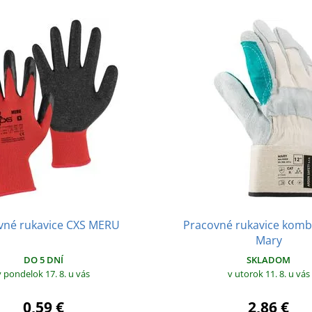
vné rukavice CXS MERU
Pracovné rukavice kom
Mary
DO 5 DNÍ
SKLADOM
v pondelok 17. 8.
u vás
v utorok 11. 8.
u vás
0,59 €
2,86 €