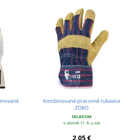
binované
Kombinované pracovné rukavice
ZORO
SKLADOM
v utorok 11. 8.
u vás
2,05 €