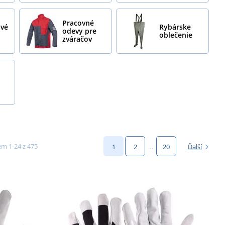
Pracovné
ové
Rybárske
odevy pre
oblečenie
zváračov
m 1-24 z 475
1
2
…
20
Ďalší