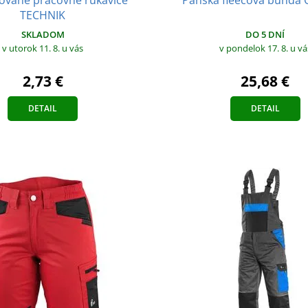
TECHNIK
SKLADOM
DO 5 DNÍ
v utorok 11. 8.
u vás
v pondelok 17. 8.
u vá
2,73 €
25,68 €
DETAIL
DETAIL