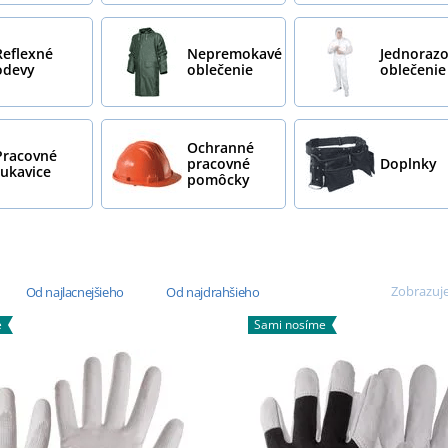
Reflexné
Nepremokavé
Jednoraz
odevy
oblečenie
oblečenie
Ochranné
Pracovné
pracovné
Doplnky
rukavice
pomôcky
Zobrazuje
Od najlacnejšieho
Od najdrahšieho
e
Sami nosíme