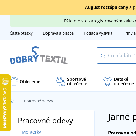
August roztápa ceny
a p
Ešte nie ste zaregistrovaným záka
Časté otázky
Doprava a platba
Potlač a výšivka
Firmy a
Športové
Detské
Oblečenie
oblečenie
oblečenie
Pracovné odevy
Jarné 
Pracovné odevy
Montérky
Pracovné o