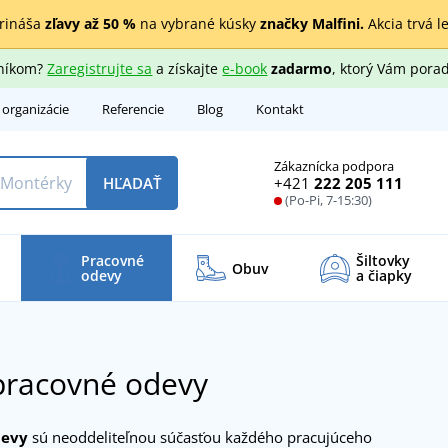
rináša
zľavy až 50 %
na vybrané kúsky
značky Malfini.
Akcia trvá l
zníkom?
Zaregistrujte sa
a získajte
e-book
zadarmo
, ktorý Vám porad
 organizácie
Referencie
Blog
Kontakt
Zákaznícka podpora
+421
222 205 111
HĽADAŤ
(Po-Pi, 7-15:30)
Pracovné
Šiltovky
Obuv
odevy
a čiapky
pracovné odevy
devy
sú neoddeliteľnou súčasťou každého pracujúceho