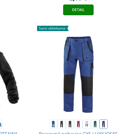
DETAIL
Sami obliekame
 OTTAWA
Pracovné nohavice CXS LUXY JOSEF