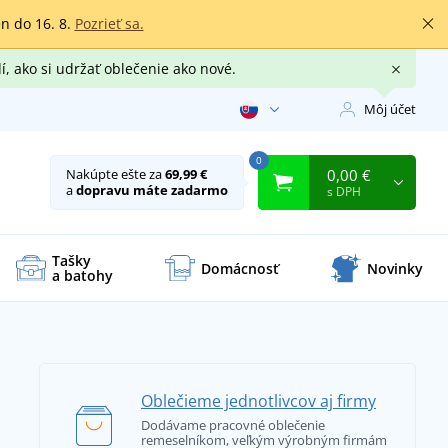
en do 16. 8.
Pozrieť sa.
í, ako si udržať oblečenie ako nové.
Môj účet
0
0,00 €
Nakúpte ešte za
69,99 €
a
dopravu máte zadarmo
s DPH
Tašky
Domácnosť
Novinky
a batohy
Oblečieme jednotlivcov aj firmy
Dodávame pracovné oblečenie
remeselníkom, veľkým výrobným firmám