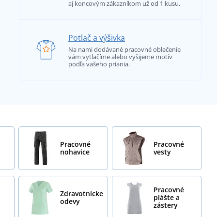
aj koncovým zákazníkom už od 1 kusu.
Potlač a výšivka
Na nami dodávané pracovné oblečenie
vám vytlačíme alebo vyšijeme motív
podľa vašeho priania.
Pracovné
Pracovné
nohavice
vesty
Pracovné
Zdravotnícke
plášte a
odevy
zástery