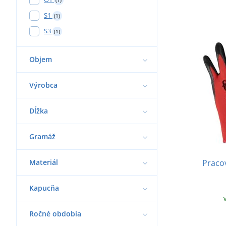
S1
(1)
S3
(1)
Objem
Výrobca
Dĺžka
Gramáž
Materiál
Praco
Kapucňa
Ročné obdobia