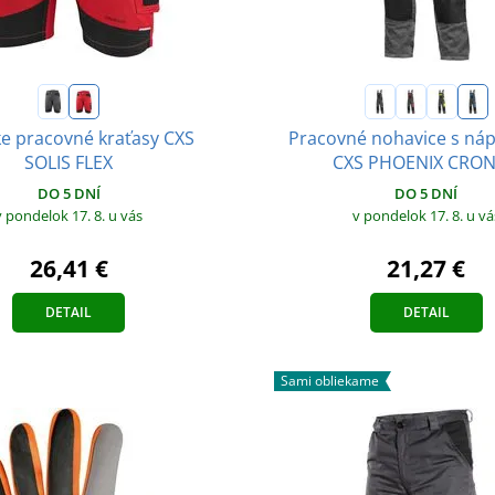
 pracovné kraťasy CXS
Pracovné nohavice s ná
SOLIS FLEX
CXS PHOENIX CRO
DO 5 DNÍ
DO 5 DNÍ
v pondelok 17. 8.
u vás
v pondelok 17. 8.
u vá
26,41 €
21,27 €
DETAIL
DETAIL
Sami obliekame