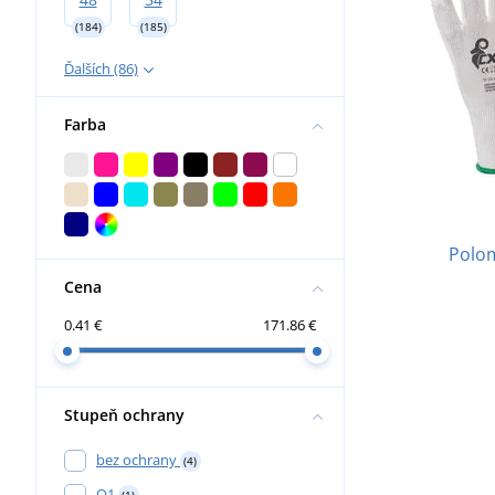
(184)
(185)
Ďalších (86)
Farba
Polom
Cena
0.41 €
171.86 €
Stupeň ochrany
bez ochrany
(4)
O1
(1)