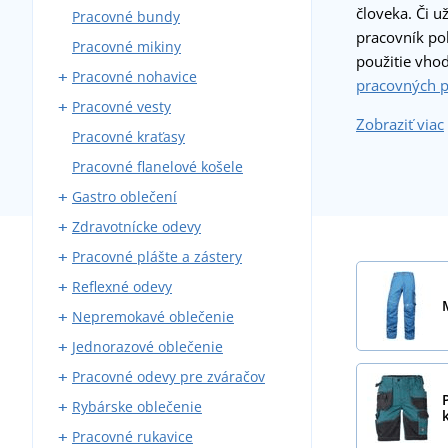
človeka. Či 
Pracovné bundy
Montérky s trakmi
pracovník po
Pracovné mikiny
Montérky do pása
použitie vh
Pracovné nohavice
Blúzy
pracovných 
Pracovné vesty
Montérkové komplety
Nohavice do pása
Zobraziť viac
Pracovné kraťasy
Pracovné kombinézy
Nohavice s trakmi
S vreckami
Pracovné flanelové košele
Zateplené montérky
Zateplené
Gastro oblečení
Zdravotnícke odevy
Pracovné nohavice
Pracovné plášte a zástery
Zástery
Zdravotnícke blúzy a košele
Reflexné odevy
Plášte
Zdravotnícke plášte
Kováčske zástery
Nepremokavé oblečenie
Košele a blúzy
Zdravotnícke nohavice
Zváračské zástery
Reflexné vesty
Jednorazové oblečenie
Kuchárske rondóny
Zdravotnícke vesty a mikiny
Reflexné bundy
Pláštenky
Pracovné odevy pre zváračov
Kuchárske čiapky
Reflexné tričká
Nepremokavé kombinézy
Jednorazové čiapky
Rybárske oblečenie
Vesty a mikiny
Reflexné mikiny
Nepremokavé blúzy
Jednorazové kombinézy
Zváračské rukavice
Pracovné rukavice
Kravaty
Reflexné nohavice
Nepremokavé nohavice
Rúška
Zváračské blúzy
Rybárske čižmy