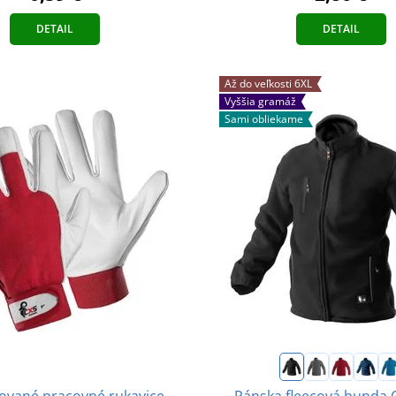
DETAIL
DETAIL
Až do veľkosti 6XL
Vyššia gramáž
Sami obliekame
vané pracovné rukavice
Pánska fleecová bunda