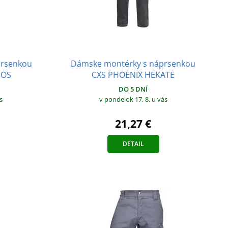
Dámske montérky s náprsenkou
prsenkou
CXS PHOENIX HEKATE
NOS
DO 5 DNÍ
v pondelok 17. 8.
u vás
s
21,27 €
DETAIL