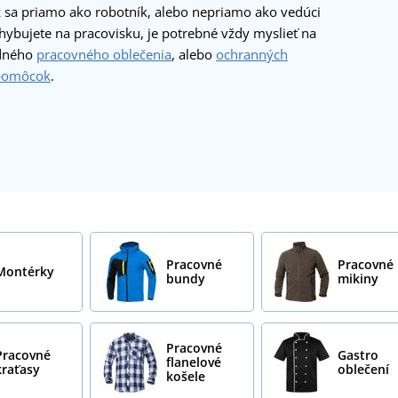
už sa priamo ako robotník, alebo nepriamo ako vedúci
hybujete na pracovisku, je potrebné vždy myslieť na
odného
pracovného oblečenia
, alebo
ochranných
pomôcok
.
Pracovné
Pracovné
Montérky
bundy
mikiny
Pracovné
Pracovné
Gastro
flanelové
kraťasy
oblečení
košele