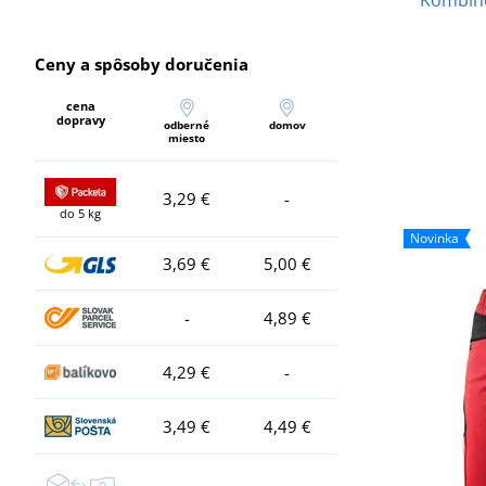
Ceny a spôsoby doručenia
cena
dopravy
odberné
domov
miesto
3,29 €
-
do 5 kg
Novinka
3,69 €
5,00 €
-
4,89 €
4,29 €
-
3,49 €
4,49 €