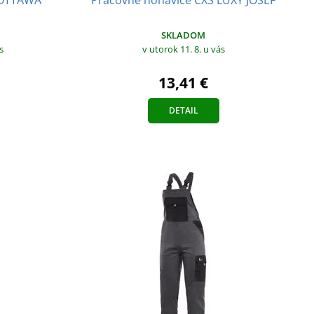
SKLADOM
s
v utorok 11. 8.
u vás
13,41 €
DETAIL