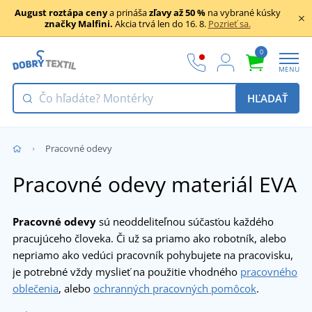
August roztápa ceny
a prináša
zľavy až 50 %
na vybrané kúsky
značky Malfini.
Akcia trvá len do 16. 8.
Pozrieť sa.
0
MENU
HĽADAŤ
Pracovné odevy
Pracovné odevy materiál EVA
Pracovné odevy
sú neoddeliteľnou súčasťou každého
pracujúceho človeka. Či už sa priamo ako robotník, alebo
nepriamo ako vedúci pracovník pohybujete na pracovisku,
je potrebné vždy myslieť na použitie vhodného
pracovného
oblečenia
, alebo
ochranných pracovných pomôcok
.