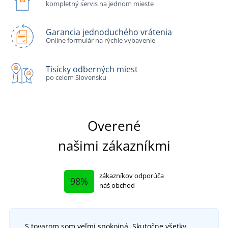
kompletný servis na jednom mieste
Garancia jednoduchého vrátenia
Online formulár na rýchle vybavenie
Tisícky odberných miest
po celom Slovensku
Overené
našimi zákazníkmi
zákazníkov odporúča
98%
náš obchod
S tovarom som veľmi spokojná. Skutočne všetky