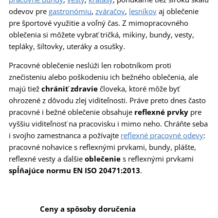
odevov pre
gastronómiu
,
zváračov
,
lesníkov
aj oblečenie
pre športové využitie a voľný čas. Z mimopracovného
oblečenia si môžete vybrať tričká, mikiny, bundy, vesty,
tepláky, šiltovky, uteráky a osušky.
Pracovné oblečenie neslúži len robotníkom proti
znečisteniu alebo poškodeniu ich bežného oblečenia, ale
majú tiež
chrániť zdravie
človeka, ktoré môže byť
ohrozené z dôvodu zlej viditeľnosti. Práve preto dnes často
pracovné i bežné oblečenie obsahuje
reflexné prvky
pre
vyššiu viditeľnosť na pracovisku i mimo neho. Chráňte seba
i svojho zamestnanca a požívajte
reflexné pracovné odevy
:
pracovné nohavice s reflexnými prvkami, bundy, plášte,
reflexné vesty a ďalšie
oblečenie
s reflexnými prvkami
spĺňajúce normu EN ISO 20471:2013
.
Ceny a spôsoby doručenia