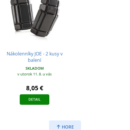
Nákolenníky JOE - 2 kusy v
balení
SKLADOM
v utorok 11. 8.
u vás
8,05 €
DETAIL
HORE