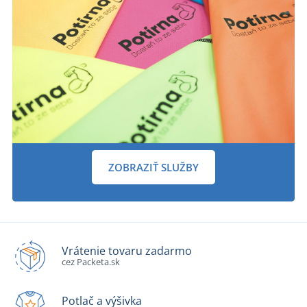
ZOBRAZIŤ SLUŽBY
Vrátenie tovaru zadarmo
cez Packeta.sk
Potlač a výšivka