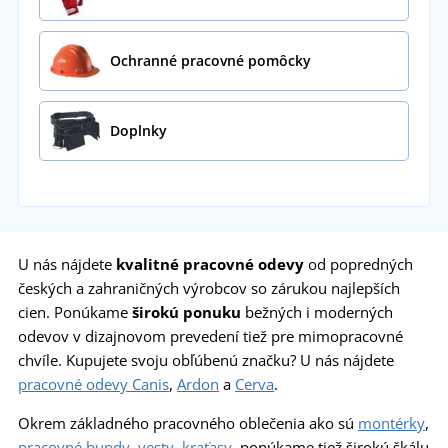
Ochranné pracovné pomôcky
Doplnky
U nás nájdete
kvalitné
pracovné odevy
od popredných
českých a zahraničných výrobcov so zárukou najlepších
cien. Ponúkame
širokú ponuku
bežných i moderných
odevov v dizajnovom prevedení tiež pre mimopracovné
chvíle. Kupujete svoju obľúbenú značku? U nás nájdete
pracovné odevy Canis
,
Ardon
a
Cerva
.
Okrem základného pracovného oblečenia ako sú
montérky
,
pracovné bundy
,
vesty
,
kraťasy
, ponúkame tiež širokú škálu