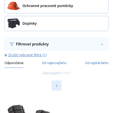
Ochranné pracovné pomôcky
Doplnky
Filtrovať produkty
Zrušiť vybrané filtre (1)
Odporúčáme
Od najlacnejšieho
Od najdrahšieho
Zobrazujem 1-1 z 1
1