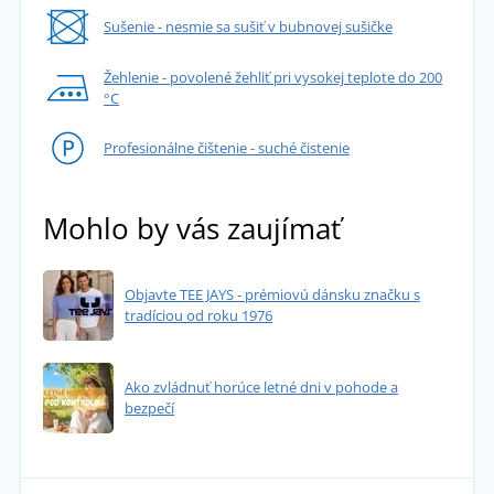
Sušenie - nesmie sa sušiť v bubnovej sušičke
Žehlenie - povolené žehliť pri vysokej teplote do 200
°C
Profesionálne čištenie - suché čistenie
Mohlo by vás zaujímať
Objavte TEE JAYS - prémiovú dánsku značku s
tradíciou od roku 1976
Ako zvládnuť horúce letné dni v pohode a
bezpečí