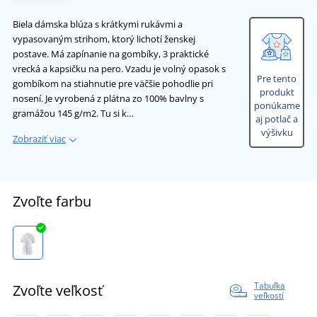
Biela dámska blúza s krátkymi rukávmi a
vypasovaným strihom, ktorý lichotí ženskej
postave. Má zapínanie na gombíky, 3 praktické
vrecká a kapsičku na pero. Vzadu je volný opasok s
Pre tento
gombíkom na stiahnutie pre väčšie pohodlie pri
produkt
nosení. Je vyrobená z plátna zo 100% bavlny s
ponúkame
gramážou 145 g/m2. Tu si k…
aj potlač a
výšivku
Zobraziť viac
Zvoľte farbu
Tabuľka
Zvoľte veľkosť
veľkostí