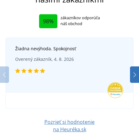
zákazníkov odporúča
98%
náš obchod
Žiadna nevýhoda. Spokojnosť
Dámske biele pracovné nohavice JN3003
Overený zákazník, 4. 8. 2026
DO 6 DNÍ
v piatok 14. 8.
u vás
Dámsky pracovný plášť EVA
Dá
26,91 €
DO 5 DNÍ
vo štvrtok 13. 8.
u vás
DETAIL
16,86 €
Pozrieť si hodnotenie
DETAIL
na Heuréka.sk