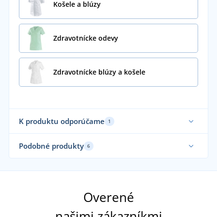
Košele a blúzy
Zdravotnícke odevy
Zdravotnícke blúzy a košele
K produktu odporúčame
1
Podobné produkty
6
Ela
Overené
našimi zákazníkmi