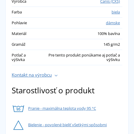
Výrobca
Canis (CXS)
Farba
biela
Pohlavie
dámske
Materiál
100% bavlna
Gramáž
145 g/m2
Potlač a
Pre tento produkt ponúkame aj potlač a
výšivka
výšivku
Kontakt na výrobcu
Starostlivosť o produkt
Pranie - maximálna teplota vody 95 °C
Bielenie - povolené bieliť všetkými spôsobmi