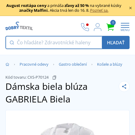
August roztápa ceny
a prináša
zľavy až 50 %
na vybrané kúsky
značky Malfini.
Akcia trvá len do 16. 8.
Pozrieť sa.
0
MENU
HĽADAŤ
Pracovné odevy
Gastro oblečení
Košele a blúzy
Kód tovaru:
CXS-P70124
Dámska biela blúza
GABRIELA
Biela