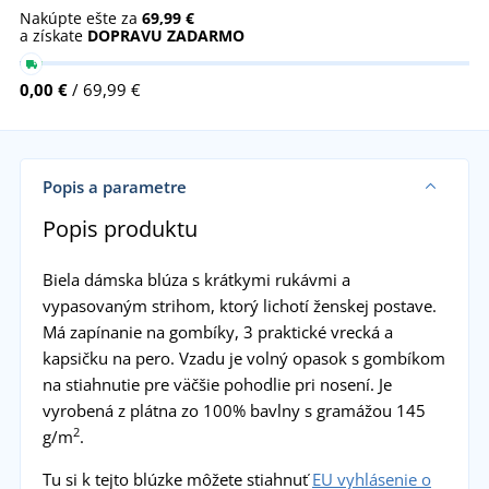
Nakúpte ešte za
69,99 €
a získate
DOPRAVU ZADARMO
0,00 €
/ 69,99 €
Popis a parametre
Popis produktu
Biela dámska blúza s krátkymi rukávmi a
vypasovaným strihom, ktorý lichotí ženskej postave.
Má zapínanie na gombíky, 3 praktické vrecká a
kapsičku na pero. Vzadu je volný opasok s gombíkom
na stiahnutie pre väčšie pohodlie pri nosení. Je
vyrobená z plátna zo 100% bavlny s gramážou 145
2
g/m
.
Tu si k tejto blúzke môžete stiahnuť
EU vyhlásenie o