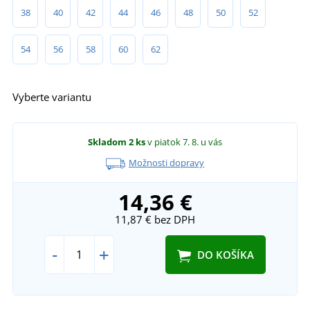
38
40
42
44
46
48
50
52
54
56
58
60
62
Vyberte variantu
Skladom
2 ks
v piatok 7. 8.
u vás
Možnosti dopravy
14,36 €
11,87 €
bez DPH
-
+
DO KOŠÍKA