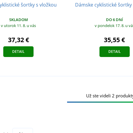
klistické šortky s vložkou
Dámske cyklistické šortky
SKLADOM
DO 6 DNÍ
v utorok 11. 8.
u vás
v pondelok 17. 8.
u vá
37,32 €
35,55 €
DETAIL
DETAIL
Už ste videli 2 produkt