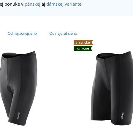
šej ponuke v
pánskej
aj
dámskej variante.
Od najlacnejšieho
Od najdrahšieho
Elastické
Funkčné