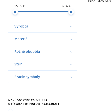
Produktov na 
35.55 €
37.32 €
Výrobca
Materiál
Ročné obdobia
Strih
Pracie symboly
Nakúpte ešte za
69,99 €
a získate
DOPRAVU ZADARMO