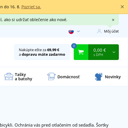
en do 16. 8.
Pozrieť sa.
í, ako si udržať oblečenie ako nové.
Môj účet
0
0,00 €
Nakúpte ešte za
69,99 €
a
dopravu máte zadarmo
s DPH
Tašky
Domácnosť
Novinky
a batohy
 bicykli. Ochránia vás pred otlačením od sedadla. Šortky