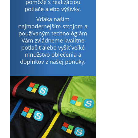
pomôže s realizáciou
potlače alebo výšivky.
Vďaka našim
najmodernejším strojom a
používaným technológiám
Vám zvládneme kvalitne
potlačiť alebo vyšiť veľké
množstvo oblečenia a
doplnkov z našej ponuky.