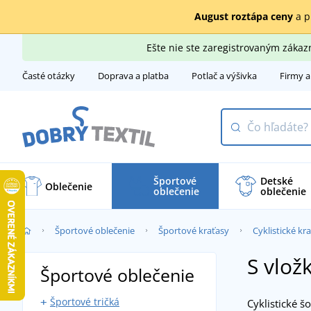
August roztápa ceny
a p
Ešte nie ste zaregistrovaným záka
Časté otázky
Doprava a platba
Potlač a výšivka
Firmy a
Športové
Detské
Oblečenie
oblečenie
oblečenie
Športové oblečenie
Športové kraťasy
Cyklistické kr
S vlož
Športové oblečenie
Športové tričká
Cyklistické š