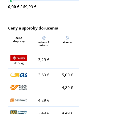
0,00 €
/ 69,99 €
Ceny a spôsoby doručenia
cena
dopravy
odberné
domov
miesto
3,29 €
-
do 5 kg
3,69 €
5,00 €
-
4,89 €
4,29 €
-
3,49 €
4,49 €