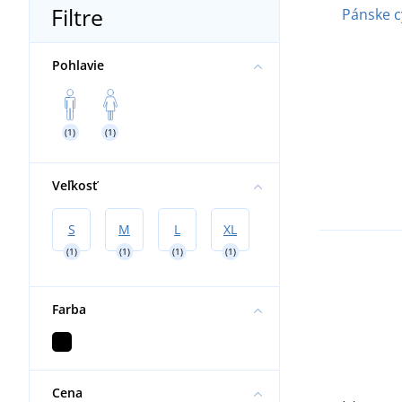
Filtre
Pánske cy
Pohlavie
(1)
(1)
Veľkosť
S
M
L
XL
(1)
(1)
(1)
(1)
Farba
Cena