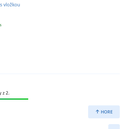
 s vložkou
s
y z 2.
HORE