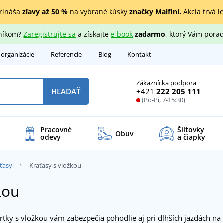
rináša
zľavy až 50 %
na vybrané kúsky
značky Malfini.
Akcia trvá l
zníkom?
Zaregistrujte sa
a získajte
e-book
zadarmo
, ktorý Vám porad
 organizácie
Referencie
Blog
Kontakt
Zákaznícka podpora
+421
222 205 111
HĽADAŤ
(Po-Pi, 7-15:30)
Pracovné
Šiltovky
Obuv
odevy
a čiapky
aťasy
Kraťasy s vložkou
kou
ortky s vložkou vám zabezpečia pohodlie aj pri dlhších jazdách na