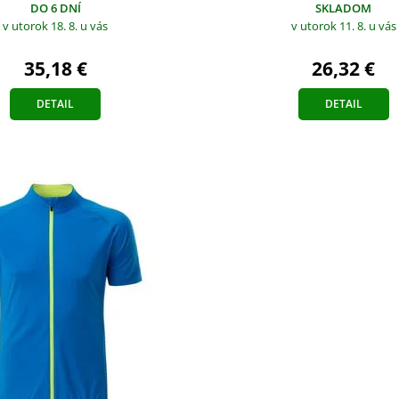
DO 6 DNÍ
SKLADOM
v utorok 18. 8.
u vás
v utorok 11. 8.
u vás
35,18 €
26,32 €
DETAIL
DETAIL