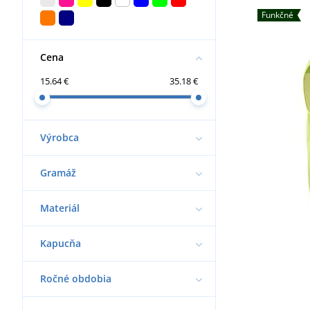
Funkčné
Cena
15.64 €
35.18 €
Výrobca
Gramáž
Materiál
Kapucňa
Ročné obdobia