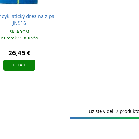
 cyklistický dres na zips
JN516
SKLADOM
v utorok 11. 8.
u vás
26,45 €
DETAIL
Už ste videli 7 produkto