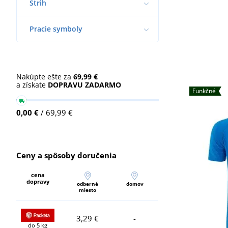
Strih
Pracie symboly
Nakúpte ešte za
69,99 €
a získate
DOPRAVU ZADARMO
Funkčné
0,00 €
/ 69,99 €
Ceny a spôsoby doručenia
cena
dopravy
odberné
domov
miesto
3,29 €
-
do 5 kg