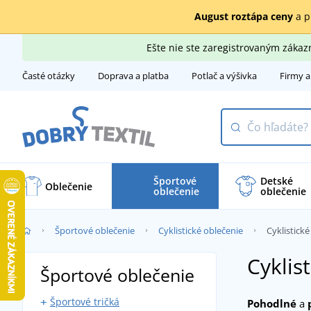
August roztápa ceny
a p
Ešte nie ste zaregistrovaným záka
Časté otázky
Doprava a platba
Potlač a výšivka
Firmy a
Športové
Detské
Oblečenie
oblečenie
oblečenie
Športové oblečenie
Cyklistické oblečenie
Cyklistické
Cyklist
Športové oblečenie
Športové tričká
Pohodlné
a