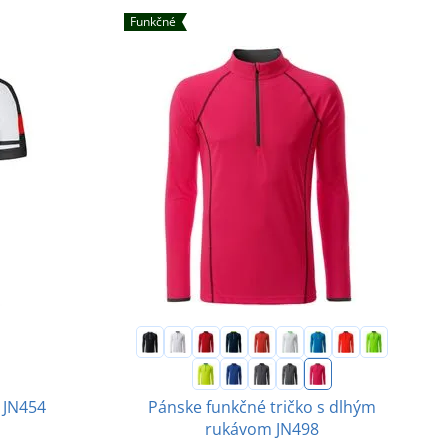
Funkčné
Pánske funkčné tričko s dlhým
s JN454
rukávom JN498