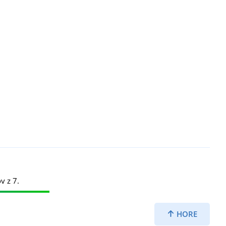
v z 7.
HORE