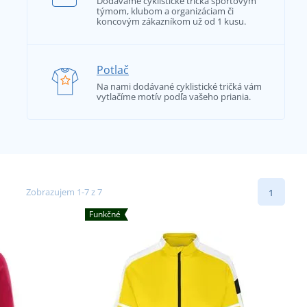
Dodávame cyklistické tričká športovým
týmom, klubom a organizáciam či
koncovým zákazníkom už od 1 kusu.
Potlač
Na nami dodávané cyklistické tričká vám
vytlačíme motív podľa vašeho priania.
Zobrazujem 1-7 z 7
1
Funkčné