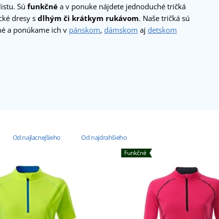
istu. Sú
funkčné
a v ponuke nájdete jednoduché tričká
ické dresy s
dlhým či krátkym rukávom
. Naše tričká sú
né a ponúkame ich v
pánskom
,
dámskom
aj
detskom
Od najlacnejšieho
Od najdrahšieho
Funkčné