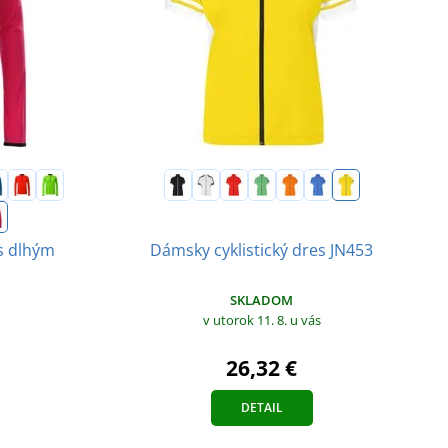
s dlhým
Dámsky cyklistický dres JN453
SKLADOM
v utorok 11. 8.
u vás
26,32 €
DETAIL