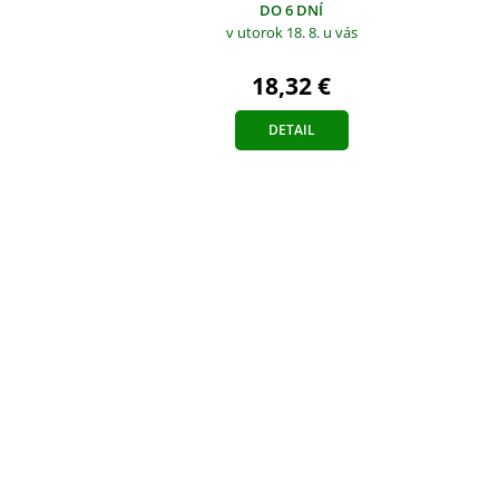
DO 6 DNÍ
v utorok 18. 8.
u vás
18,32 €
DETAIL