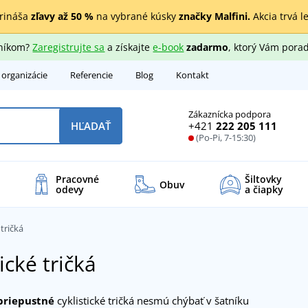
rináša
zľavy až 50 %
na vybrané kúsky
značky Malfini.
Akcia trvá l
zníkom?
Zaregistrujte sa
a získajte
e-book
zadarmo
, ktorý Vám porad
 organizácie
Referencie
Blog
Kontakt
Zákaznícka podpora
+421
222 205 111
HĽADAŤ
(Po-Pi, 7-15:30)
Pracovné
Šiltovky
Obuv
odevy
a čiapky
 tričká
ické tričká
priepustné
cyklistické tričká nesmú chýbať v šatníku