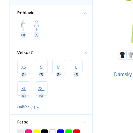
Pohlavie
(4)
(4)
Veľkosť
XS
S
M
L
Dámsky c
(2)
(7)
(5)
(5)
XL
2XL
(6)
(6)
Ďalších (1)
Farba