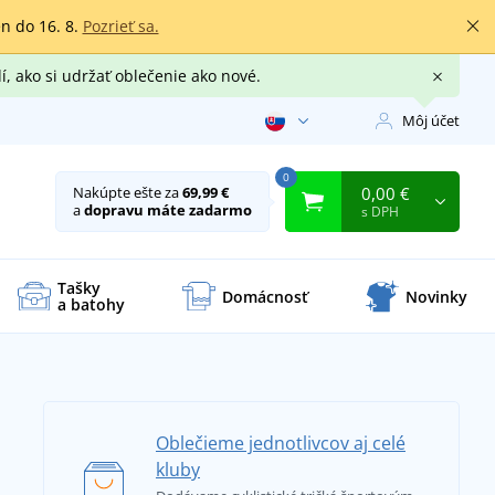
en do 16. 8.
Pozrieť sa.
í, ako si udržať oblečenie ako nové.
Môj účet
0
0,00 €
Nakúpte ešte za
69,99 €
a
dopravu máte zadarmo
s DPH
Tašky
Domácnosť
Novinky
a batohy
Oblečieme jednotlivcov aj celé
kluby