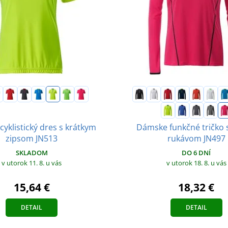
yklistický dres s krátkym
Dámske funkčné tričko 
zipsom JN513
rukávom JN497
SKLADOM
DO 6 DNÍ
v utorok 11. 8.
u vás
v utorok 18. 8.
u vás
15,64 €
18,32 €
DETAIL
DETAIL